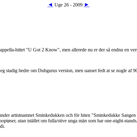
◄
►
Uge 26 - 2009
ppella-hittet "U Got 2 Know", men allerede nu er der så endnu en ver
jeg stadig bedre om Dubgurus version, men uanset fedt at se nogle af 90
d under artistnamnet Sminkedukken och för hiten "Sminkedukke Sangen
ptøser, utan istället om fulla/stive unga män som har one-night-stands,
di.