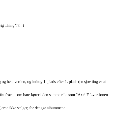
Big Thing"!?!:-)
hele verden, og indtog 1. plads efter 1. plads (en sjov ting er at
 fra frøen, som bare kører i den samme rille som "Axel F."-versionen
nglerne ikke sælger, for det gør albummene.