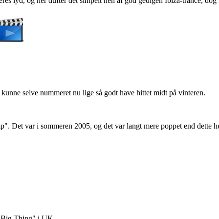
 deres lyd, og her dufter det simpelt hen af god gedigen Ibiza-trance, d
unne selve nummeret nu lige så godt have hittet midt på vinteren.
". Det var i sommeren 2005, og det var langt mere poppet end dette he
 Big Thing" i UK.