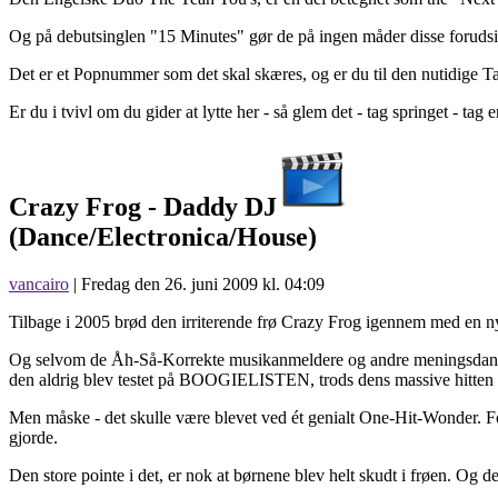
Og på debutsinglen "15 Minutes" gør de på ingen måder disse forudsige
Det er et Popnummer som det skal skæres, og er du til den nutidige Ta
Er du i tvivl om du gider at lytte her - så glem det - tag springet - ta
Crazy Frog -
Daddy DJ
(Dance/Electronica/House)
vancairo
| Fredag den 26. juni 2009 kl. 04:09
Tilbage i 2005 brød den irriterende frø Crazy Frog igennem med en ny
Og selvom de Åh-Så-Korrekte musikanmeldere og andre meningsdannere ha
den aldrig blev testet på BOOGIELISTEN, trods dens massive hitten
Men måske - det skulle være blevet ved ét genialt One-Hit-Wonder. For
gjorde.
Den store pointe i det, er nok at børnene blev helt skudt i frøen. Og 