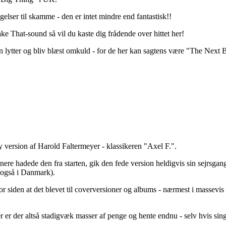
lser til skamme - den er intet mindre end fantastisk!!
ke That-sound så vil du kaste dig frådende over hittet her!
g en lytter og bliv blæst omkuld - for de her kan sagtens være "The Next 
 version af Harold Faltermeyer - klassikeren "Axel F.".
dede den fra starten, gik den fede version heldigvis sin sejrsgang og 
 også i Danmark).
 siden at det blevet til coverversioner og albums - nærmest i massevis
der er der altså stadigvæk masser af penge og hente endnu - selv hvis si