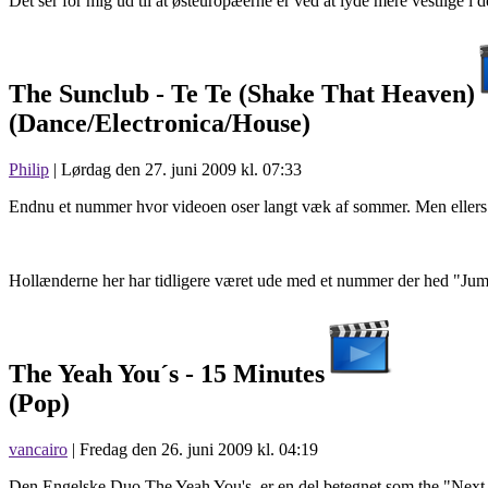
Det ser for mig ud til at østeuropæerne er ved at lyde mere vestlige i
The Sunclub -
Te Te (Shake That Heaven)
(Dance/Electronica/House)
Philip
| Lørdag den 27. juni 2009 kl. 07:33
Endnu et nummer hvor videoen oser langt væk af sommer. Men ellers k
Hollænderne her har tidligere været ude med et nummer der hed "Jump
The Yeah You´s -
15 Minutes
(Pop)
vancairo
| Fredag den 26. juni 2009 kl. 04:19
Den Engelske Duo The Yeah You's, er en del betegnet som the "Next