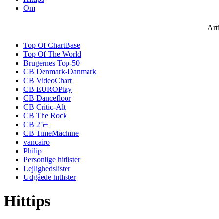
Om
Art
Top Of ChartBase
Top Of The World
Brugernes Top-50
CB Denmark-Danmark
CB VideoChart
CB EUROPlay
CB Dancefloor
CB Critic-Alt
CB The Rock
CB 25+
CB TimeMachine
vancairo
Philip
Personlige hitlister
Lejlighedslister
Udgåede hitlister
Hittips