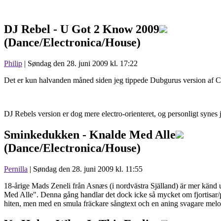
DJ Rebel -
U Got 2 Know 2009
(Dance/Electronica/House)
Philip
| Søndag den 28. juni 2009 kl. 17:22
Det er kun halvanden måned siden jeg tippede Dubgurus version af Ca
DJ Rebels version er dog mere electro-orienteret, og personligt synes 
Sminkedukken -
Knalde Med Alle
(Dance/Electronica/House)
Pernilla
| Søndag den 28. juni 2009 kl. 11:55
18-årige Mads Zeneli från Asnæs (i nordvästra Själland) är mer kän
Med Alle". Denna gång handlar det dock icke så mycket om fjortisar/po
hiten, men med en smula fräckare sångtext och en aning svagare melo