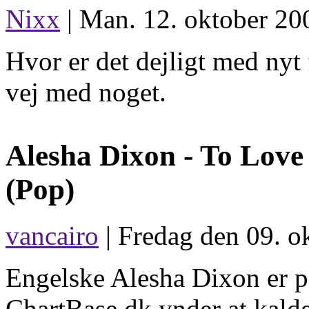
Nixx
| Man. 12. oktober 20
Hvor er det dejligt med nyt 
vej med noget.
Alesha Dixon -
To Love
(Pop)
vancairo
| Fredag den 09. o
Engelske Alesha Dixon er på
ChartBase.dk ynder at kalde 