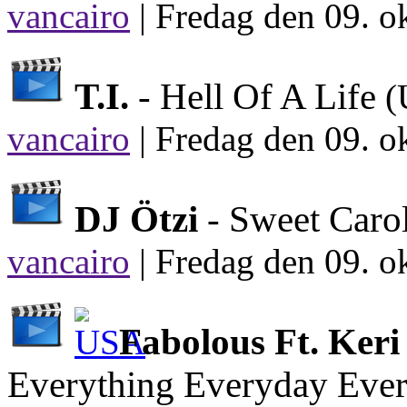
vancairo
|
Fredag den 09. o
T.I.
- Hell Of A Life
(
vancairo
|
Fredag den 09. o
DJ Ötzi
- Sweet Caro
vancairo
|
Fredag den 09. o
Fabolous Ft. Keri
Everything Everyday Eve