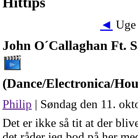
Hittips
◄
Uge 
John O´Callaghan Ft. 
(Dance/Electronica/Hou
Philip
| Søndag den 11. okt
Det er ikke så tit at der bli
det råder jeg bod på her me