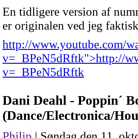
En tidligere version af num
er originalen ved jeg faktisk
http://www.youtube.com/w
v=_BPeN5dRftk">http://w
v=_BPeN5dRftk
Dani Deahl -
Poppin´ Bo
(Dance/Electronica/Hou
Philip
| Søndag den 11. okt