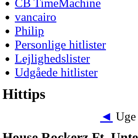
CB TimeMachine
vancairo
Philip
Personlige hitlister
Lejlighedslister
Udgåede hitlister
Hittips
◄
Uge 
House Rockerz Ft. Unt