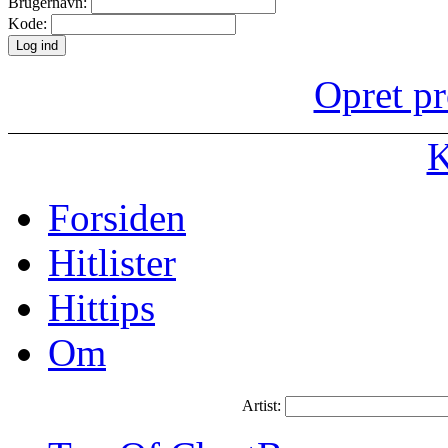
Brugernavn:
Kode:
Opret pr
K
Forsiden
Hitlister
Hittips
Om
Artist: