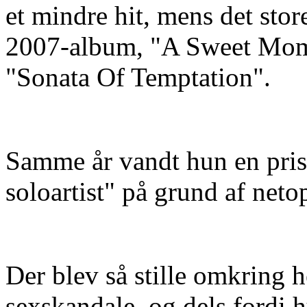
et mindre hit, mens det st
2007-album, "A Sweet Momen
"Sonata Of Temptation".
Samme år vandt hun en pris
soloartist" på grund af neto
Der blev så stille omkring h
sexskandale, og dels fordi 