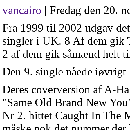
vancairo
| Fredag den 20. n
Fra 1999 til 2002 udgav d
singler i UK. 8 Af dem gik T
2 af dem gik såmænd helt ti
Den 9. single nåede iøvrigt 
Deres coverversion af A-Ha
"Same Old Brand New You" 
Nr 2. hittet Caught In The
måske nok det nummer der k