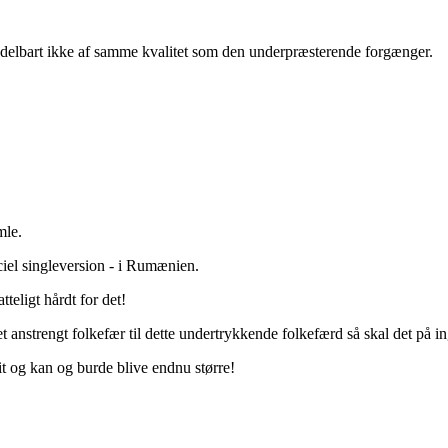
elbart ikke af samme kvalitet som den underpræsterende forgænger.
mle.
ciel singleversion - i Rumænien.
tteligt hårdt for det!
t anstrengt folkefær til dette undertrykkende folkefærd så skal det på
it og kan og burde blive endnu større!