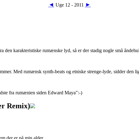
◄
►
Uge 12 - 2011
 den karakteristiske rumænske lyd, så er der stadig nogle små åndehull
 nummer. Med rumænsk synth-beats og etniske strenge-lyde, sidder den lig
dste fra rumænien siden Edward Maya":-)
er Remix)
em der er på min alder.