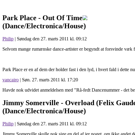
Park Place -
Out Of Time
(Dance/Electronica/House)
Philip
| Søndag den 27. marts 2011 kl. 09:12
Selvom mange rumænske dance-artister er begyndt at forsvinde væk fra
Park Place er en af dem der holder fast i den lyd, i hvert fald i dette
vancairo
| Søn. 27. marts 2011 kl. 17:20
Havde nok udvidet anmeldelsen med "Rå-fedt Dancenummer - det be
Jimmy Somerville -
Overload (Felix Gaud
(Dance/Electronica/House)
Philip
| Søndag den 27. marts 2011 kl. 09:12
Jimmy Somerville skulle nok sige en del af jer noget, om ikke andet d