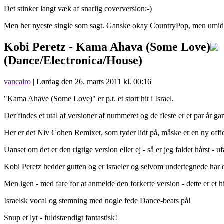
Det stinker langt væk af snarlig coverversion:-)
Men her nyeste single som sagt. Ganske okay CountryPop, men umidd
Kobi Peretz -
Kama Ahava (Some Love)
(Dance/Electronica/House)
vancairo
| Lørdag den 26. marts 2011 kl. 00:16
"Kama Ahave (Some Love)" er p.t. et stort hit i Israel.
Der findes et utal af versioner af nummeret og de fleste er et par år ga
Her er det Niv Cohen Remixet, som tyder lidt på, måske er en ny offi
Uanset om det er den rigtige version eller ej - så er jeg faldet hårst - ufa
Kobi Peretz hedder gutten og er israeler og selvom undertegnede har e
Men igen - med fare for at anmelde den forkerte version - dette er et h
Israelsk vocal og stemning med nogle fede Dance-beats på!
Snup et lyt - fuldstændigt fantastisk!