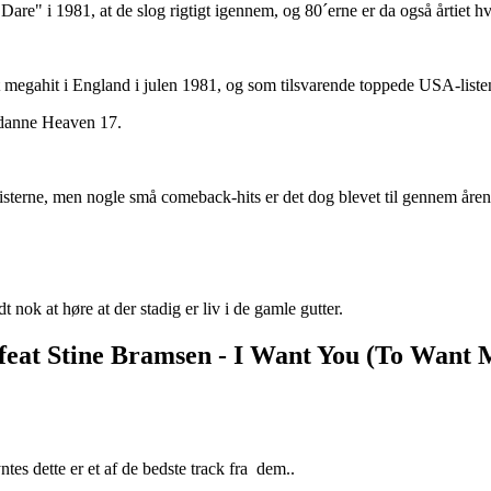
e" i 1981, at de slog rigtigt igennem, og 80´erne er da også årtiet hv
megahit i England i julen 1981, og som tilsvarende toppede USA-list
 danne Heaven 17.
sterne, men nogle små comeback-hits er det dog blevet til gennem åren
t nok at høre at der stadig er liv i de gamle gutter.
eat Stine Bramsen -
I Want You (To Want 
ntes dette er et af de bedste track fra dem..