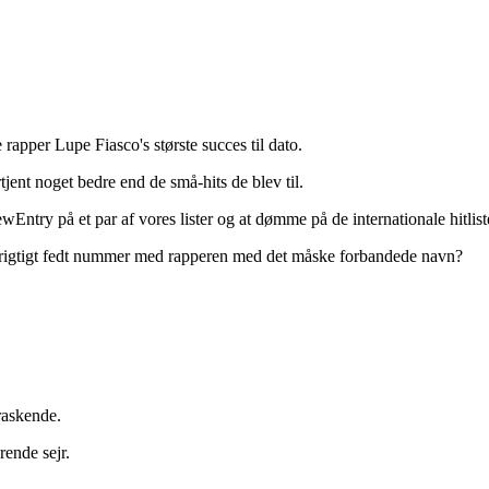
 rapper Lupe Fiasco's største succes til dato.
jent noget bedre end de små-hits de blev til.
ry på et par af vores lister og at dømme på de internationale hitliste
et rigtigt fedt nummer med rapperen med det måske forbandede navn?
raskende.
ende sejr.