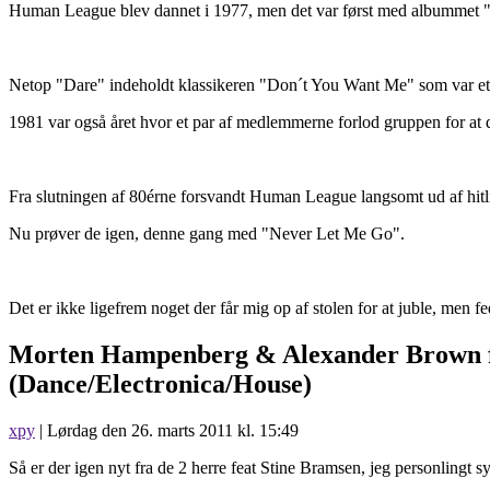
Human League blev dannet i 1977, men det var først med albummet "Dar
Netop "Dare" indeholdt klassikeren "Don´t You Want Me" som var et 
1981 var også året hvor et par af medlemmerne forlod gruppen for at
Fra slutningen af 80érne forsvandt Human League langsomt ud af hitli
Nu prøver de igen, denne gang med "Never Let Me Go".
Det er ikke ligefrem noget der får mig op af stolen for at juble, men fed
Morten Hampenberg & Alexander Brown f
(Dance/Electronica/House)
xpy
| Lørdag den 26. marts 2011 kl. 15:49
Så er der igen nyt fra de 2 herre feat Stine Bramsen, jeg personlingt sy