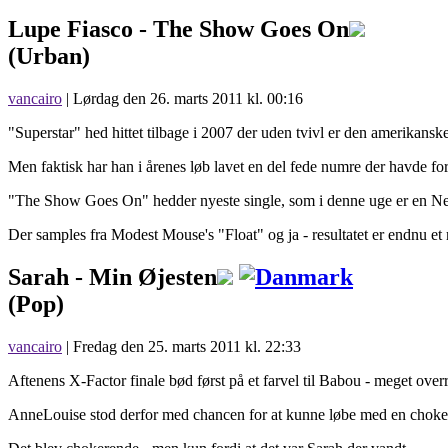
Lupe Fiasco -
The Show Goes On
(Urban)
vancairo
| Lørdag den 26. marts 2011 kl. 00:16
"Superstar" hed hittet tilbage i 2007 der uden tvivl er den amerikanske
Men faktisk har han i årenes løb lavet en del fede numre der havde fort
"The Show Goes On" hedder nyeste single, som i denne uge er en NewEnt
Der samples fra Modest Mouse's "Float" og ja - resultatet er endnu 
Sarah -
Min Øjesten
(Pop)
vancairo
| Fredag den 25. marts 2011 kl. 22:33
Aftenens X-Factor finale bød først på et farvel til Babou - meget over
AnneLouise stod derfor med chancen for at kunne løbe med en choker