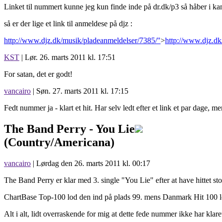
Linket til nummert kunne jeg kun finde inde på dr.dk/p3 så håber i kan 
så er der lige et link til anmeldese på djz :
http://www.djz.dk/musik/pladeanmeldelser/7385/"
>
http://www.djz.dk
KST
| Lør. 26. marts 2011 kl. 17:51
For satan, det er godt!
vancairo
| Søn. 27. marts 2011 kl. 17:15
Fedt nummer ja - klart et hit. Har selv ledt efter et link et par dage,
The Band Perry -
You Lie
(Country/Americana)
vancairo
| Lørdag den 26. marts 2011 kl. 00:17
The Band Perry er klar med 3. single "You Lie" efter at have hittet 
ChartBase Top-100 lod den ind på plads 99. mens Danmark Hit 100 l
Alt i alt, lidt overraskende for mig at dette fede nummer ikke har klaret