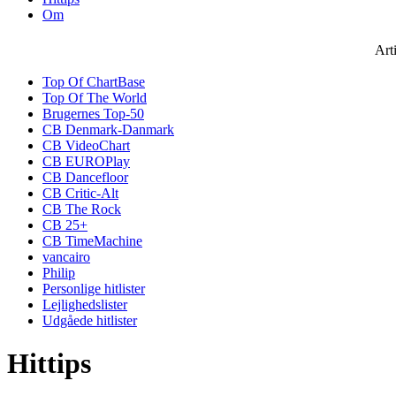
Om
Art
Top Of ChartBase
Top Of The World
Brugernes Top-50
CB Denmark-Danmark
CB VideoChart
CB EUROPlay
CB Dancefloor
CB Critic-Alt
CB The Rock
CB 25+
CB TimeMachine
vancairo
Philip
Personlige hitlister
Lejlighedslister
Udgåede hitlister
Hittips