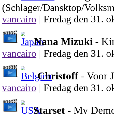
(Schlager/Dansktop/Volksm
vancairo
|
Fredag den 31. o
Nana Mizuki
- Ki
vancairo
|
Fredag den 31. o
Christoff
- Voor 
vancairo
|
Fredag den 31. o
Starset
- My Dem