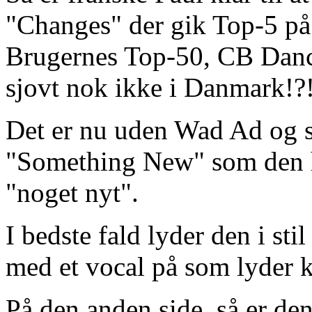
"Changes" der gik Top-5 på
Brugernes Top-50, CB Danc
sjovt nok ikke i Danmark!?
Det er nu uden Wad Ad og 
"Something New" som den h
"noget nyt".
I bedste fald lyder den i st
med et vocal på som lyder kn
På den anden side, så er den