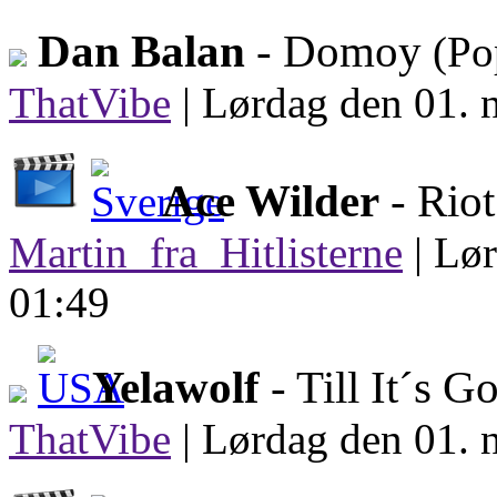
Dan Balan
- Domoy
(Po
ThatVibe
|
Lørdag den 01. 
Ace Wilder
- Rio
Martin_fra_Hitlisterne
|
Lør
01:49
Yelawolf
- Till It´s 
ThatVibe
|
Lørdag den 01. 