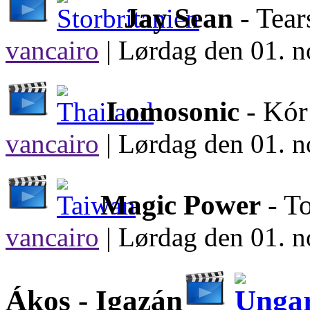
Jay Sean
- Tear
vancairo
|
Lørdag den 01. n
Lomosonic
- Kó
vancairo
|
Lørdag den 01. n
Magic Power
- T
vancairo
|
Lørdag den 01. n
Ákos -
Igazán