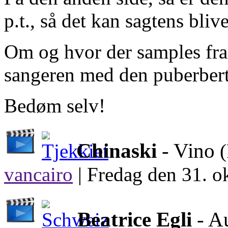
p.t., så det kan sagtens bliv
Om og hvor der samples fra 
sangeren med den puberberte
Bedøm selv!
Chinaski
- Vino
vancairo
|
Fredag den 31. o
Beatrice Egli
- Au