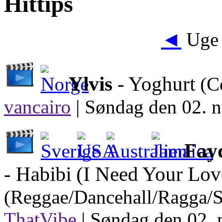
Hittips
◄
Uge 
Ylvis
- Yoghurt
(C
vancairo
|
Søndag den 02. n
Fay
- Habibi (I Need Your Lov
(Reggae/Dancehall/Ragga/
ThatVibe
|
Søndag den 02. 