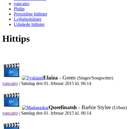
vancairo
Philip
Personlige hitlister
Lejlighedslister
Udgåede hitlister
Hittips
Elaiza
- Green
(Singer/Songwriter)
vancairo
|
Søndag den 01. februar 2015 kl. 06:14
Queefinatsh
- Barbie Stylee
(Urban)
vancairo
|
Søndag den 01. februar 2015 kl. 06:14