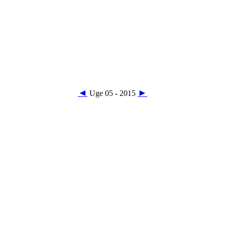
◄
►
Uge 05 - 2015