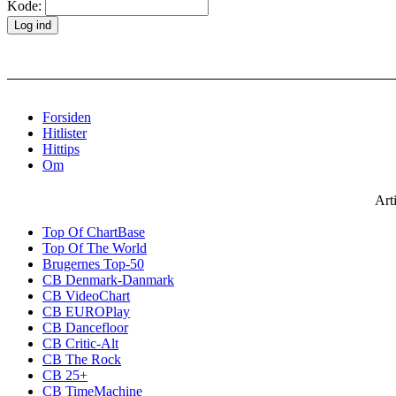
Kode:
Forsiden
Hitlister
Hittips
Om
Art
Top Of ChartBase
Top Of The World
Brugernes Top-50
CB Denmark-Danmark
CB VideoChart
CB EUROPlay
CB Dancefloor
CB Critic-Alt
CB The Rock
CB 25+
CB TimeMachine