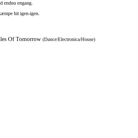
med endnu engang.
 kæmpe hit igen-igen.
ales Of Tomorrow
(Dance/Electronica/House)