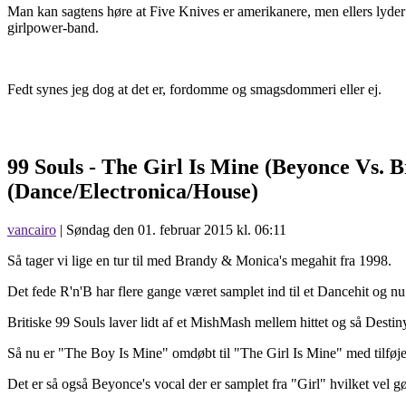
Man kan sagtens høre at Five Knives er amerikanere, men ellers lyder 
girlpower-band.
Fedt synes jeg dog at det er, fordomme og smagsdommeri eller ej.
99 Souls -
The Girl Is Mine (Beyonce Vs. 
(Dance/Electronica/House)
vancairo
| Søndag den 01. februar 2015 kl. 06:11
Så tager vi lige en tur til med Brandy & Monica's megahit fra 1998.
Det fede R'n'B har flere gange været samplet ind til et Dancehit og nu 
Britiske 99 Souls laver lidt af et MishMash mellem hittet og så Destiny'
Så nu er "The Boy Is Mine" omdøbt til "The Girl Is Mine" med tilfø
Det er så også Beyonce's vocal der er samplet fra "Girl" hvilket vel gø