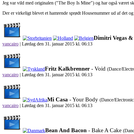
Jeg var vild med originalen ("The Boy Is Mine") og har også været sk
Der er virkeligt blevet et hamrende sprødt Housenummer ud af det og h
Dimitri Vegas &
vancairo
|
Lørdag den 31. januar 2015 kl. 06:13
Fritz Kalkbrenner
- Void
(Dance/Electr
vancairo
|
Lørdag den 31. januar 2015 kl. 06:13
Mi Casa
- Your Body
(Dance/Electroni
vancairo
|
Lørdag den 31. januar 2015 kl. 06:13
Bean And Bacon
- Bake A Cake
(Danc