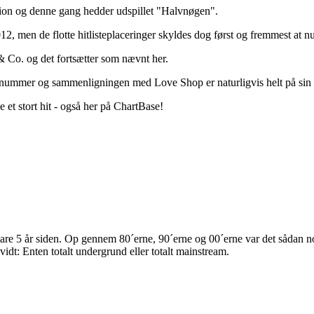
otion og denne gang hedder udspillet "Halvnøgen".
2, men de flotte hitlisteplaceringer skyldes dog først og fremmest at n
 & Co. og det fortsætter som nævnt her.
nummer og sammenligningen med Love Shop er naturligvis helt på sin p
et stort hit - også her på ChartBase!
re 5 år siden. Op gennem 80´erne, 90´erne og 00´erne var det sådan no
idt: Enten totalt undergrund eller totalt mainstream.