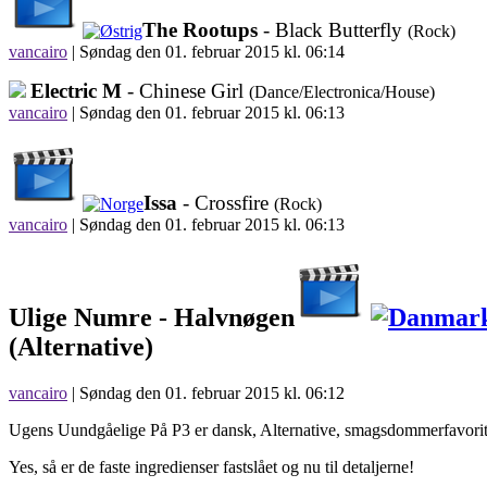
The Rootups
- Black Butterfly
(Rock)
vancairo
|
Søndag den 01. februar 2015 kl. 06:14
Electric M
- Chinese Girl
(Dance/Electronica/House)
vancairo
|
Søndag den 01. februar 2015 kl. 06:13
Issa
- Crossfire
(Rock)
vancairo
|
Søndag den 01. februar 2015 kl. 06:13
Ulige Numre -
Halvnøgen
(Alternative)
vancairo
| Søndag den 01. februar 2015 kl. 06:12
Ugens Uundgåelige På P3 er dansk, Alternative, smagsdommerfavorit
Yes, så er de faste ingredienser fastslået og nu til detaljerne!