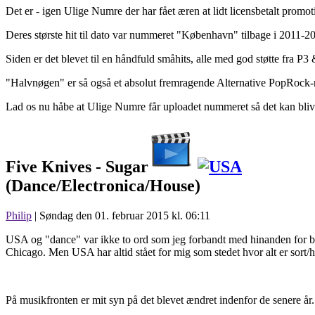
Det er - igen Ulige Numre der har fået æren at lidt licensbetalt prom
Deres største hit til dato var nummeret "København" tilbage i 2011-201
Siden er det blevet til en håndfuld småhits, alle med god støtte fra P3
"Halvnøgen" er så også et absolut fremragende Alternative PopRock-
Lad os nu håbe at Ulige Numre får uploadet nummeret så det kan blive 
Five Knives -
Sugar
(Dance/Electronica/House)
Philip
| Søndag den 01. februar 2015 kl. 06:11
USA og "dance" var ikke to ord som jeg forbandt med hinanden for ba
Chicago. Men USA har altid stået for mig som stedet hvor alt er sort/hv
På musikfronten er mit syn på det blevet ændret indenfor de senere år.