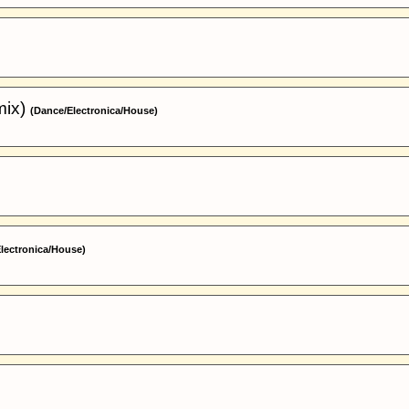
mix)
(Dance/Electronica/House)
lectronica/House)