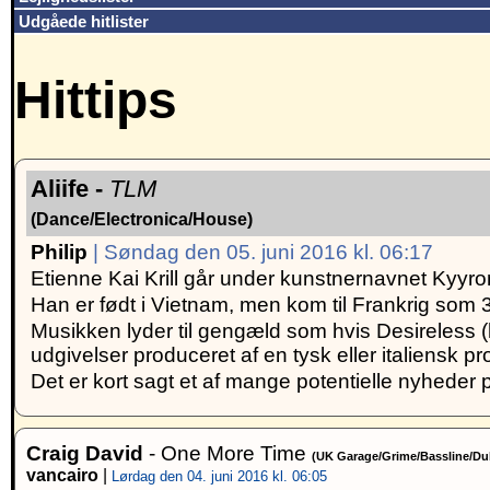
Udgåede hitlister
Hittips
Aliife -
TLM
(Dance/Electronica/House)
Philip
| Søndag den 05. juni 2016 kl. 06:17
Etienne Kai Krill går under kunstnernavnet Kyyron o
Han er født i Vietnam, men kom til Frankrig som 3
Musikken lyder til gengæld som hvis Desireless
udgivelser produceret af en tysk eller italiensk pr
Det er kort sagt et af mange potentielle nyheder 
Craig David
- One More Time
(UK Garage/Grime/Bassline/Du
vancairo
|
Lørdag den 04. juni 2016 kl. 06:05