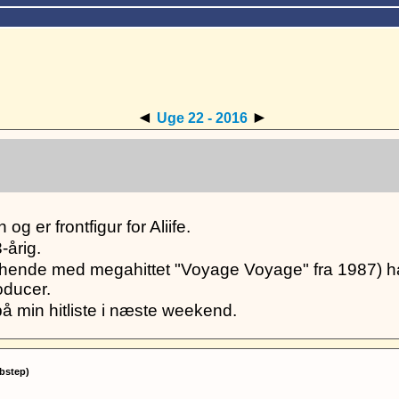
◄
►
Uge 22 - 2016
g er frontfigur for Aliife.
-årig.
 (hende med megahittet "Voyage Voyage" fra 1987) ha
oducer.
på min hitliste i næste weekend.
bstep)