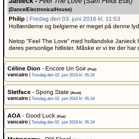
Janieck -
Feel The Love (Sam Feldt Edit)
(Dance/Electronica/House)
Philip
| Fredag den 03. juni 2016 kl. 11:53
Hollænderne og belgierne er meget på denne lyd, 
Netop "Feel The Love" med hollandske Janieck ha
deres personlige hitlister. Måske er vi tre der h
Céline Dion
- Encore Un Soir
(Pop)
vancairo
|
Torsdag den 02. juni 2016 kl. 05:24
Sløtface
- Spong State
(Rock)
vancairo
|
Torsdag den 02. juni 2016 kl. 05:24
AOA
- Good Luck
(Pop)
vancairo
|
Torsdag den 02. juni 2016 kl. 05:24