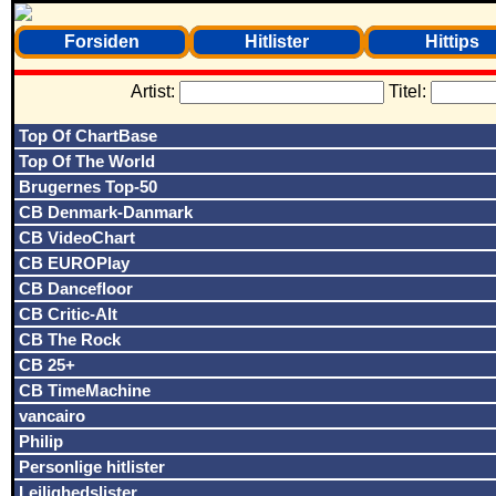
Forsiden
Hitlister
Hittips
Artist:
Titel:
Top Of ChartBase
Top Of The World
Brugernes Top-50
CB Denmark-Danmark
CB VideoChart
CB EUROPlay
CB Dancefloor
CB Critic-Alt
CB The Rock
CB 25+
CB TimeMachine
vancairo
Philip
Personlige hitlister
Lejlighedslister