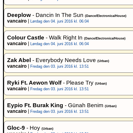
Deeplow
- Dancin In The Sun
(Dance/Electronica/House)
vancairo
|
Lørdag den 04. juni 2016 kl. 06:04
Colour Castle
- Walk Right In
(Dance/Electronica/House)
vancairo
|
Lørdag den 04. juni 2016 kl. 06:04
Zak Abel
- Everybody Needs Love
(Urban)
vancairo
|
Fredag den 03. juni 2016 kl. 13:51
Ryki Ft. Aewon Wolf
- Please Try
(Urban)
vancairo
|
Fredag den 03. juni 2016 kl. 13:51
Eypio Ft. Burak King
- Günah Benim
(Urban)
vancairo
|
Fredag den 03. juni 2016 kl. 13:51
Gloc-9
- Hoy
(Urban)