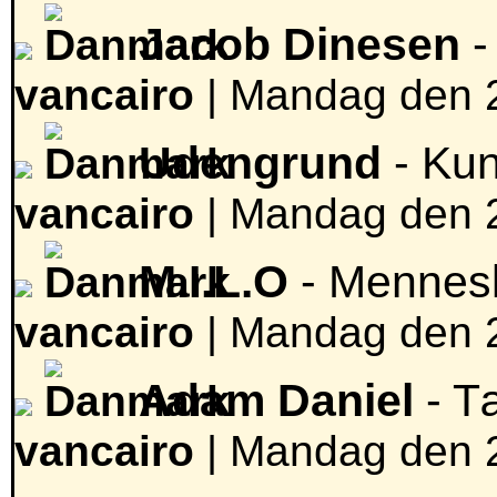
Jacob Dinesen
-
vancairo
|
Mandag den 2
Udengrund
- Kun
vancairo
|
Mandag den 2
M.I.L.O
- Mennes
vancairo
|
Mandag den 2
Adam Daniel
- T
vancairo
|
Mandag den 2