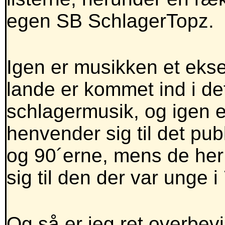
egen SB SchlagerTopz.
Igen er musikken et eks
lande er kommet ind i d
schlagermusik, og igen er
henvender sig til det pu
og 90´erne, mens de he
sig til den der var unge i 
Og så er jeg ret overbev