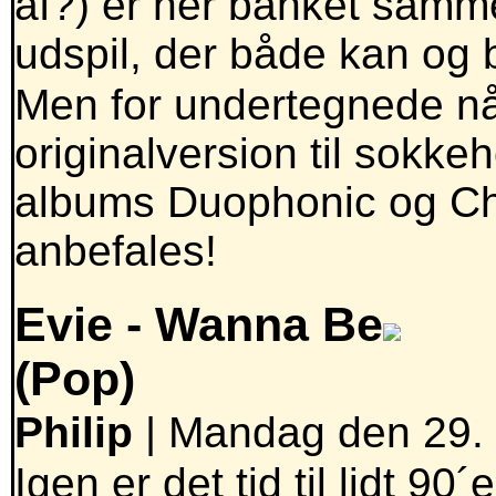
af?) er her banket samm
udspil, der både kan og bø
Men for undertegnede nå
originalversion til sokk
albums Duophonic og Ch
anbefales!
Evie -
Wanna Be
(Pop)
Philip
| Mandag den 29. 
Igen er det tid til lidt 90´