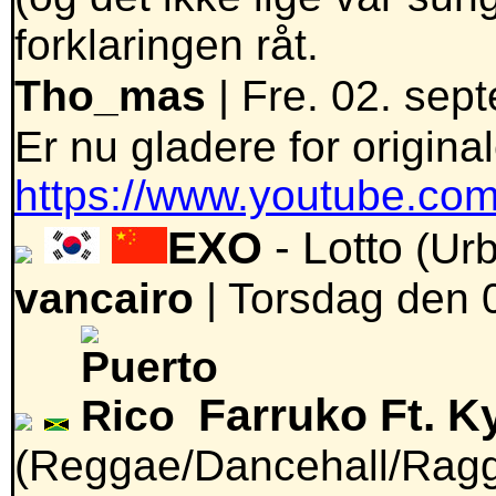
forklaringen råt.
Tho_mas
| Fre. 02. sep
Er nu gladere for original
https://www.youtube.c
EXO
- Lotto
(Ur
vancairo
|
Torsdag den 0
Farruko Ft. K
(Reggae/Dancehall/Rag