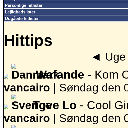
Personlige hitlister
Lejlighedslister
Udgåede hitlister
Hittips
◄
Uge 
Wafande
- Kom 
vancairo
|
Søndag den 0
Tove Lo
- Cool Gi
vancairo
|
Søndag den 0