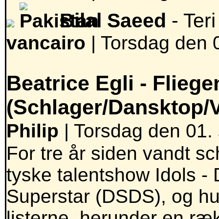
Bilal Saeed
- Ter
vancairo
|
Torsdag den 0
Beatrice Egli -
Fliege
(Schlager/Dansktop/
Philip
| Torsdag den 01.
For tre år siden vandt sc
tyske talentshow Idols 
Superstar (DSDS), og hun
listerne, herunder en ræ