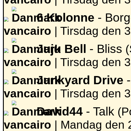
6 Kolonne
- Bor
vancairo
|
Tirsdag den 3
Juju Bell
- Bliss
(
vancairo
|
Tirsdag den 3
Junkyard Drive
-
vancairo
|
Tirsdag den 3
David44
- Talk
(P
vancairo
|
Mandag den 2