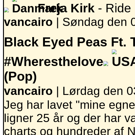
Freja Kirk
- Ride
vancairo
|
Søndag den 0
Black Eyed Peas Ft. 
#Wheresthelove
(Pop)
vancairo
| Lørdag den 0
Jeg har lavet "mine egne" 
ligner 25 år og der har v
charts og hundreder af Nr 