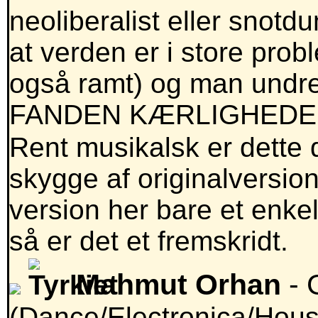
neoliberalist eller snotdu
at verden er i store prob
også ramt) og man undr
FANDEN KÆRLIGHEDE
Rent musikalsk er dette 
skygge af originalversio
version her bare et enke
så er det et fremskridt.
Mahmut Orhan
- 
(Dance/Electronica/Hous