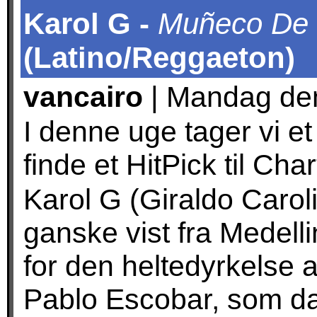
Karol G -
Muñeco De
(Latino/Reggaeton)
vancairo
| Mandag den
I denne uge tager vi et
finde et HitPick til Cha
Karol G (Giraldo Caro
ganske vist fra Medelli
for den heltedyrkelse
Pablo Escobar, som da