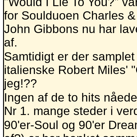
"Would I Lie To You?" va
for Soulduoen Charles & 
John Gibbons nu har lav
af.
Samtidigt er der samplet
italienske Robert Miles' 
jeg!??
Ingen af de to hits nåed
Nr 1. mange steder i ver
90'er-Soul og 90'er Dre