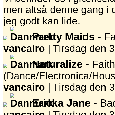
men altså denne gang i 
jeg godt kan lide.
Pretty Maids
- F
vancairo
|
Tirsdag den 3
Naturalize
- Faith
(Dance/Electronica/Hous
vancairo
|
Tirsdag den 3
Ericka Jane
- Ba
vancairo
|
Tirsdag den 3