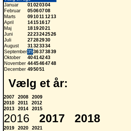
Januar
01
02
03
04
Februar
05
06
07
08
Marts
09
10
11
12
13
April
14
15
16
17
Maj
18
19
20
21
Juni
22
23
24
25
26
Juli
27
28
29
30
August
31
32
33
34
September
35
36
37
38
39
Oktober
40
41
42
43
November
44
45
46
47
48
December
49
50
51
Vælg et år:
2007
2008
2009
2010
2011
2012
2013
2014
2015
2016
2017
2018
2019
2020
2021