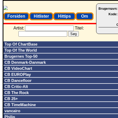
Brugernavn
Kode
Forsiden
Hitlister
Hittips
Om
O
Artist:
Titel:
Top Of ChartBase
Top Of The World
Brugernes Top-50
CB Denmark-Danmark
CB VideoChart
CB EUROPlay
CB Dancefloor
CB Critic-Alt
CB The Rock
CB 25+
CB TimeMachine
vancairo
Philip