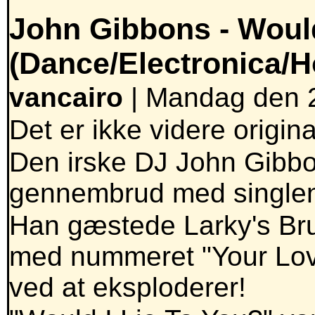
John Gibbons -
Would
(Dance/Electronica/
vancairo
| Mandag den 2
Det er ikke videre original
Den irske DJ John Gibbons
gennembrud med singlen 
Han gæstede Larky's Bruge
med nummeret "Your Love
ved at eksploderer!