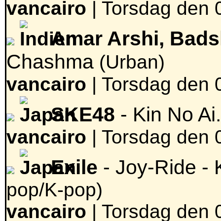
vancairo
|
Torsdag den 0
Amar Arshi, Bad
Chashma
(Urban)
vancairo
|
Torsdag den 0
SKE48
- Kin No Ai
vancairo
|
Torsdag den 0
Exile
- Joy-Ride -
pop/K-pop)
vancairo
|
Torsdag den 0