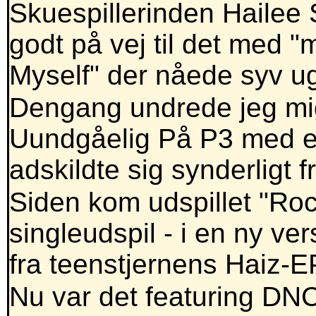
Skuespillerinden Hailee S
godt på vej til det med 
Myself" der nåede syv u
Dengang undrede jeg mig
Uundgåelig På P3 med en
adskildte sig synderligt 
Siden kom udspillet "Ro
singleudspil - i en ny vers
fra teenstjernens Haiz-E
Nu var det featuring DN