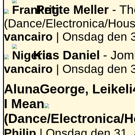
Petite Meller
- Th
(Dance/Electronica/Hous
vancairo
|
Onsdag den 3
Kiss Daniel
- Jo
vancairo
|
Onsdag den 3
AlunaGeorge, Leikeli
I Mean
(Dance/Electronica/
Philip
| Onsdag den 31. 