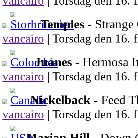
vancairo
|
Torsdag den 16. f
Temples
- Strange
vancairo
|
Torsdag den 16. f
Juanes
- Hermosa I
vancairo
|
Torsdag den 16. f
Nickelback
- Feed 
vancairo
|
Torsdag den 16. f
Marian Hill
- Down