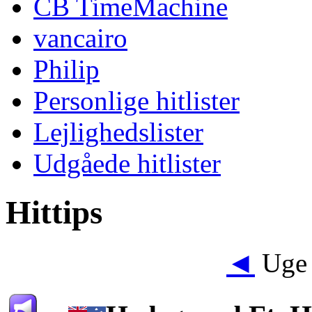
CB TimeMachine
vancairo
Philip
Personlige hitlister
Lejlighedslister
Udgåede hitlister
Hittips
◄
Uge 