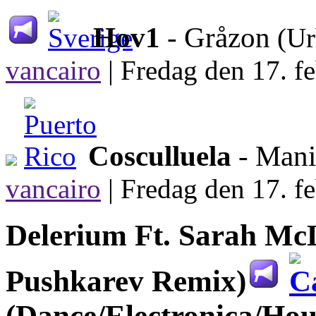
Hov1
- Gråzon
(Ur
vancairo
|
Fredag den 17. fe
Cosculluela
- Man
vancairo
|
Fredag den 17. fe
Delerium Ft. Sarah Mc
Pushkarev Remix)
(Dance/Electronica/Hou