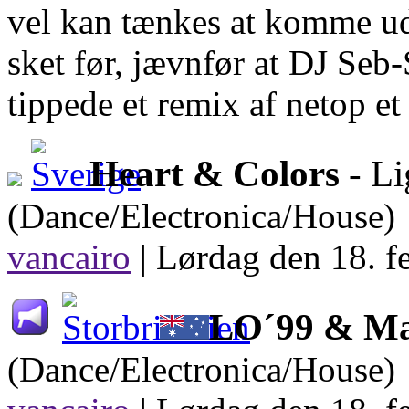
vel kan tænkes at komme ud
sket før, jævnfør at DJ Seb-
tippede et remix af netop e
Heart & Colors
- Li
(Dance/Electronica/House)
vancairo
|
Lørdag den 18. f
LO´99 & Ma
(Dance/Electronica/House)