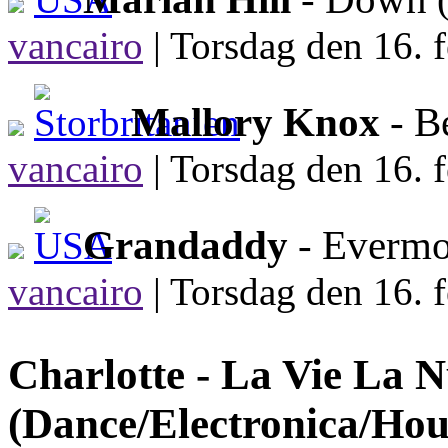
vancairo
|
Torsdag den 16. f
Mallory Knox
- B
vancairo
|
Torsdag den 16. f
Grandaddy
- Everm
vancairo
|
Torsdag den 16. f
Charlotte -
La Vie La N
(Dance/Electronica/Hou