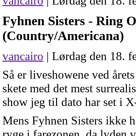
vancairo
|
Lørdag den 18. f
Fyhnen Sisters -
Ring O
(Country/Americana)
vancairo
| Lørdag den 18. f
Så er liveshowene ved året
skete med det mest surrealis
show jeg til dato har set i 
Mens Fyhnen Sisters ikke h
ryge i farezonen, da lyden v