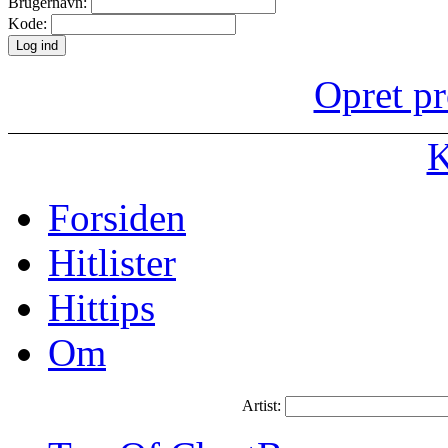
Brugernavn:
Kode:
Opret pr
K
Forsiden
Hitlister
Hittips
Om
Artist: