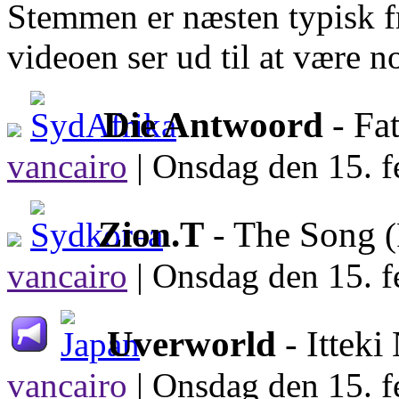
Stemmen er næsten typisk fr
videoen ser ud til at være n
Die Antwoord
- Fa
vancairo
|
Onsdag den 15. f
Zion.T
- The Song
vancairo
|
Onsdag den 15. f
Uverworld
- Ittek
vancairo
|
Onsdag den 15. f