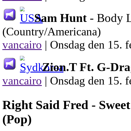
Sam Hunt
- Body 
(Country/Americana)
vancairo
|
Onsdag den 15. f
Zion.T Ft. G-Dr
vancairo
|
Onsdag den 15. f
Right Said Fred -
Sweet
(Pop)