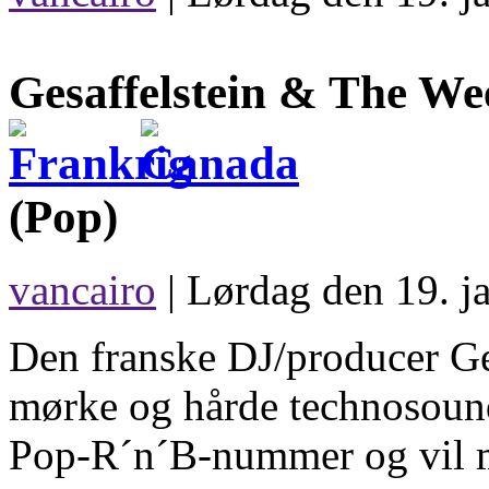
Gesaffelstein & The W
(Pop)
vancairo
| Lørdag den 19. j
Den franske DJ/producer Ges
mørke og hårde technosoun
Pop-R´n´B-nummer og vil m