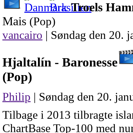
Troels Hamm
Mais
(Pop)
vancairo
|
Søndag den 20. j
Hjaltalín -
Baronesse
(Pop)
Philip
| Søndag den 20. janu
Tilbage i 2013 tilbragte isl
ChartBase Top-100 med nu