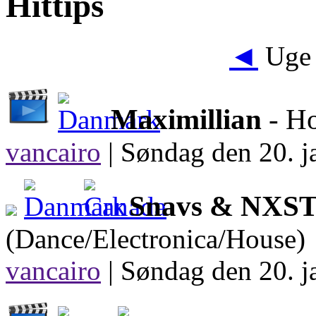
Hittips
◄
Uge 
Maximillian
- H
vancairo
|
Søndag den 20. j
Snavs & NXS
(Dance/Electronica/House)
vancairo
|
Søndag den 20. j