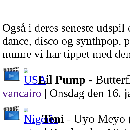
Også i deres seneste udspil
dance, disco og synthpop, pr
numre vi har tippet med dem
Lil Pump
- Butter
vancairo
|
Onsdag den 16. j
Teni
- Uyo Meyo