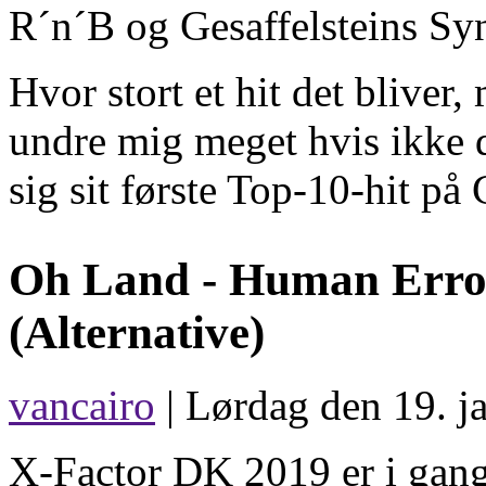
R´n´B og Gesaffelsteins Sy
Hvor stort et hit det bliver,
undre mig meget hvis ikke d
sig sit første Top-10-hit på
Oh Land -
Human Erro
(Alternative)
vancairo
| Lørdag den 19. j
X-Factor DK 2019 er i gang