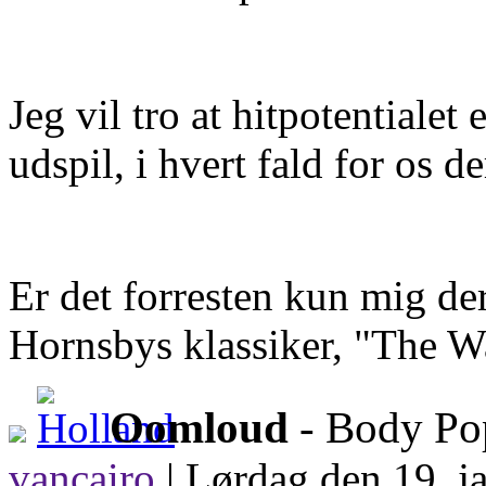
Jeg vil tro at hitpotentialet
udspil, i hvert fald for os de
Er det forresten kun mig der
Hornsbys klassiker, "The Wa
Oomloud
- Body P
vancairo
|
Lørdag den 19. j