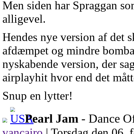
Men siden har Spraggan som
alligevel.
Hendes nye version af det s
afdæmpet og mindre bombast
nyskabende version, der sag
airplayhit hvor end det mått
Snup en lytter!
Pearl Jam
- Dance Of
vancairo
|
Torsdag den 06. f