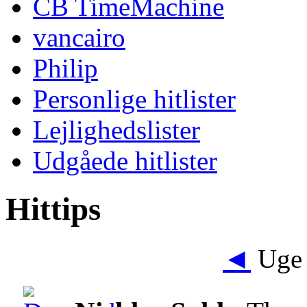
CB TimeMachine
vancairo
Philip
Personlige hitlister
Lejlighedslister
Udgåede hitlister
Hittips
◄
Uge 