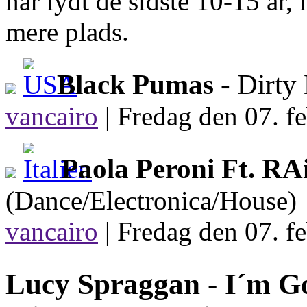
har lydt de sidste 10-15 år,
mere plads.
Black Pumas
- Dirty
vancairo
|
Fredag den 07. fe
Paola Peroni Ft. RA
(Dance/Electronica/House)
vancairo
|
Fredag den 07. fe
Lucy Spraggan -
I´m Go