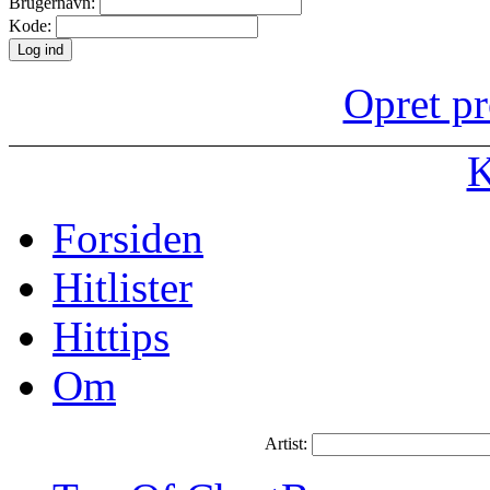
Brugernavn:
Kode:
Opret pr
K
Forsiden
Hitlister
Hittips
Om
Artist: