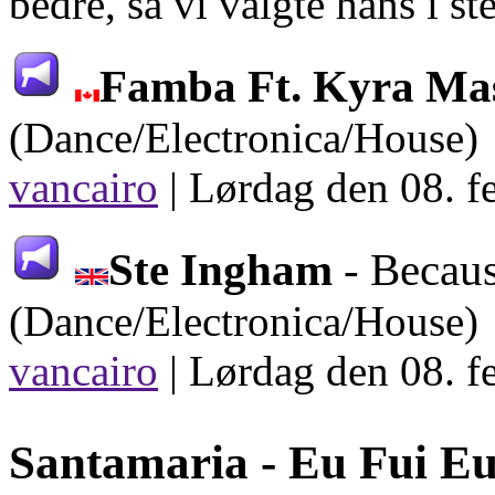
bedre, så vi valgte hans i st
Famba Ft. Kyra Ma
(Dance/Electronica/House)
vancairo
|
Lørdag den 08. f
Ste Ingham
- Becau
(Dance/Electronica/House)
vancairo
|
Lørdag den 08. f
Santamaria -
Eu Fui E