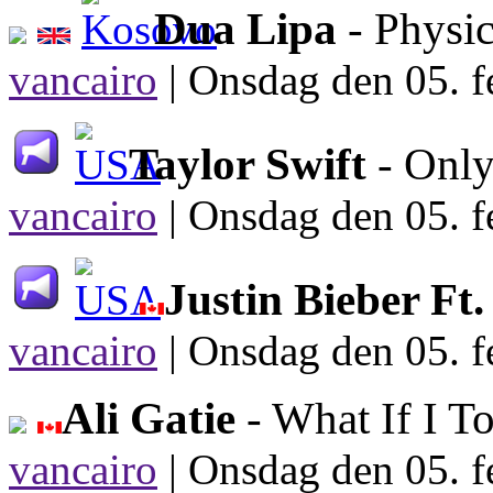
Dua Lipa
- Physi
vancairo
|
Onsdag den 05. f
Taylor Swift
- Onl
vancairo
|
Onsdag den 05. f
Justin Bieber Ft
vancairo
|
Onsdag den 05. f
Ali Gatie
- What If I T
vancairo
|
Onsdag den 05. f