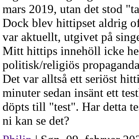
mars 2019, utan det stod "ta
Dock blev hittipset aldrig of
var aktuellt, utgivet på singe
Mitt hittips innehöll icke h
politisk/religiös propagand
Det var alltså ett seriöst hit
minuter sedan insänt ett test
döpts till "test". Har detta 
ni kan se det?