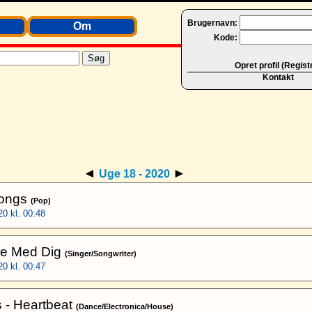
Brugernavn:
Om
Kode:
Opret profil (Regist
Kontakt
◄
►
Uge 18 - 2020
Songs
(Pop)
0 kl. 00:48
e Med Dig
(Singer/Songwriter)
0 kl. 00:47
s
- Heartbeat
(Dance/Electronica/House)