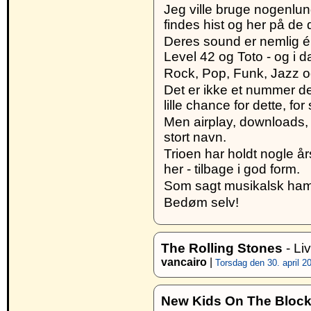
Jeg ville bruge nogenlun
findes hist og her på de
Deres sound er nemlig é
Level 42 og Toto - og i 
Rock, Pop, Funk, Jazz o
Det er ikke et nummer d
lille chance for dette, f
Men airplay, downloads, 
stort navn.
Trioen har holdt nogle 
her - tilbage i god form.
Som sagt musikalsk hamr
Bedøm selv!
The Rolling Stones
- Li
vancairo
|
Torsdag den 30. april 20
New Kids On The Block,