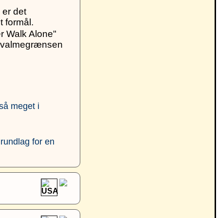
 er det
t formål.
r Walk Alone"
at kvalmegrænsen
 så meget i
grundlag for en