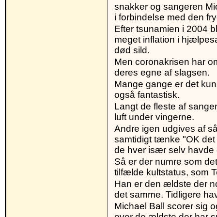
snakker og sangeren Mich
i forbindelse med den fr
Efter tsunamien i 2004 b
meget inflation i hjælpe
død sild.
Men coronakrisen har om
deres egne af slagsen.
Mange gange er det kunst
også fantastisk.
Langt de fleste af sange
luft under vingerne.
Andre igen udgives af så
samtidigt tænke "OK det 
de hver især selv havde 
Så er der numre som dette
tilfælde kultstatus, som
Han er den ældste der n
det samme. Tidligere ha
Michael Ball scorer sig o
over de ældste der har s