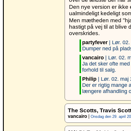
Den nye version er ikke e
ualmindeligt kedeligt som
Men mætheden med "hjælp
hastigt på vej til at bl
overskrides.
partyfever
| Lør. 02.
Dumper ned på plads 
vancairo
| Lør. 02. 
Ja det sker ofte med
forhold til salg.
Philip
| Lør. 02. maj 
Der er rigtig mange a
længere afhandling om 
The Scotts, Travis Scot
vancairo
|
Onsdag den 29. april 20