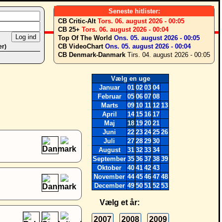
Seneste hitlister:
CB Critic-Alt
Tors. 06. august 2026 - 00:05
CB 25+
Tors. 06. august 2026 - 00:04
Top Of The World
Ons. 05. august 2026 - 00:05
CB VideoChart
Ons. 05. august 2026 - 00:04
er)
CB Denmark-Danmark
Tirs. 04. august 2026 - 00:05
Vælg en uge
Januar
01
02
03
04
Februar
05
06
07
08
Marts
09
10
11
12
13
April
14
15
16
17
Maj
18
19
20
21
Juni
22
23
24
25
26
Juli
27
28
29
30
August
31
32
33
34
September
35
36
37
38
39
Oktober
40
41
42
43
November
44
45
46
47
48
December
49
50
51
52
53
Vælg et år:
2007
2008
2009