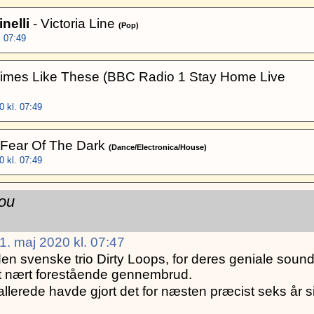
nelli
- Victoria Line
(Pop)
. 07:49
Times Like These (BBC Radio 1 Stay Home Live
 kl. 07:49
 Fear Of The Dark
(Dance/Electronica/House)
 kl. 07:49
ou
1. maj 2020 kl. 07:47
e den svenske trio Dirty Loops, for deres geniale soun
et nært forestående gennembrud.
 allerede havde gjort det for næsten præcist seks år