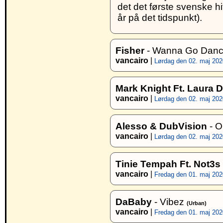
det det første svenske hi
år på det tidspunkt).
Fisher
- Wanna Go Danc
vancairo
|
Lørdag den 02. maj 2020
Mark Knight Ft. Laura 
vancairo
|
Lørdag den 02. maj 2020
Alesso & DubVision
- O
vancairo
|
Lørdag den 02. maj 2020
Tinie Tempah Ft. Not3s
vancairo
|
Fredag den 01. maj 2020
DaBaby
- Vibez
(Urban)
vancairo
|
Fredag den 01. maj 2020