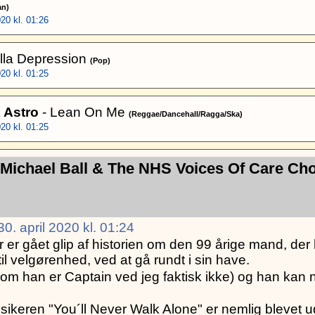
an)
20 kl. 01:26
illa Depression
(Pop)
20 kl. 01:25
 Astro
- Lean On Me
(Reggae/Dancehall/Ragga/Ska)
20 kl. 01:25
Michael Ball & The NHS Voices Of Care Cho
0. april 2020 kl. 01:24
r gået glip af historien om den 99 årige mand, der 
l velgørenhed, ved at gå rundt i sin have.
m han er Captain ved jeg faktisk ikke) og han kan n
sikeren "You´ll Never Walk Alone" er nemlig blevet u