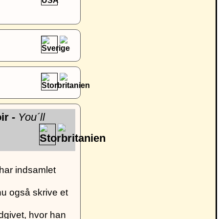
ir -
You´ll
har indsamlet
u også skrive et
dgivet, hvor han