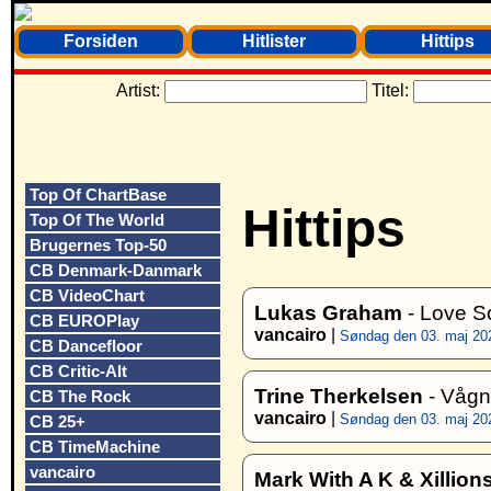
Forsiden
Hitlister
Hittips
Artist:
Titel:
Top Of ChartBase
Hittips
Top Of The World
Brugernes Top-50
CB Denmark-Danmark
CB VideoChart
Lukas Graham
- Love 
CB EUROPlay
vancairo
|
Søndag den 03. maj 202
CB Dancefloor
CB Critic-Alt
Trine Therkelsen
- Vågn
CB The Rock
vancairo
|
Søndag den 03. maj 202
CB 25+
CB TimeMachine
vancairo
Mark With A K & Xillion