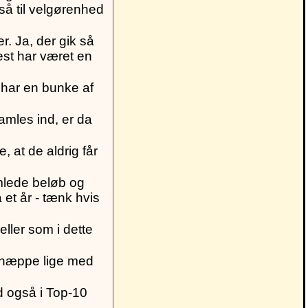
så til velgørenhed
. Ja, der gik så
est har været en
 har en bunke af
amles ind, er da
 at de aldrig får
amlede beløb og
et år - tænk hvis
ller som i dette
k næppe lige med
ed også i Top-10