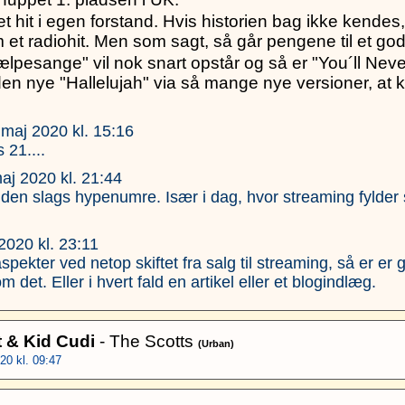
t hit i egen forstand. Hvis historien bag ikke kendes,
 et radiohit. Men som sagt, så går pengene til et god
esange" vil nok snart opstår og så er "You´ll Neve
ive den nye "Hallelujah" via så mange nye versioner, 
 maj 2020 kl. 15:16
21....
maj 2020 kl. 21:44
 den slags hypenumre. Især i dag, hvor streaming fylder
2020 kl. 23:11
spekter ved netop skiftet fra salg til streaming, så er er 
det. Eller i hvert fald en artikel eller et blogindlæg.
t & Kid Cudi
- The Scotts
(Urban)
20 kl. 09:47