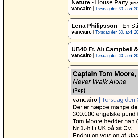
Nature
- House Party
(Urb
vancairo
|
Torsdag den 30. april 20
Lena Philipsson
- En St
vancairo
|
Torsdag den 30. april 20
UB40 Ft. Ali Campbell &
vancairo
|
Torsdag den 30. april 20
Captain Tom Moore, 
Never Walk Alone
(Pop)
vancairo
| Torsdag den 3
Der er næppe mange der e
300.000 engelske pund ti
Tom Moore hedder han (o
Nr 1.-hit i UK på sit CV.
Endnu en version af klas