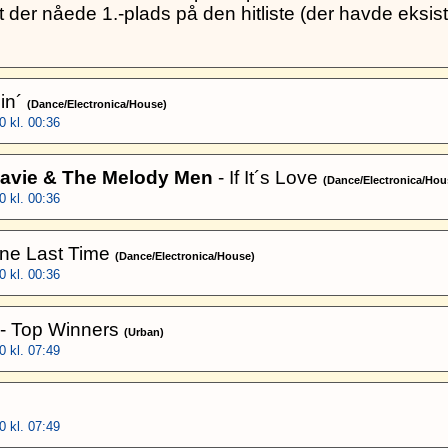
t der nåede 1.-plads på den hitliste (der havde eksiste
in´
(Dance/Electronica/House)
 kl. 00:36
Davie & The Melody Men
- If It´s Love
(Dance/Electronica/Hou
 kl. 00:36
ne Last Time
(Dance/Electronica/House)
 kl. 00:36
- Top Winners
(Urban)
 kl. 07:49
 kl. 07:49