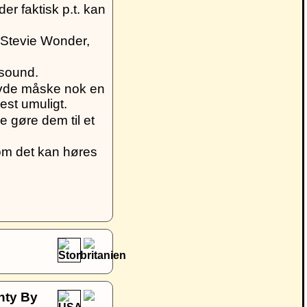
r faktisk p.t. kan
 Stevie Wonder,
 sound.
avde måske nok en
est umuligt.
 gøre dem til et
om det kan høres
hty By