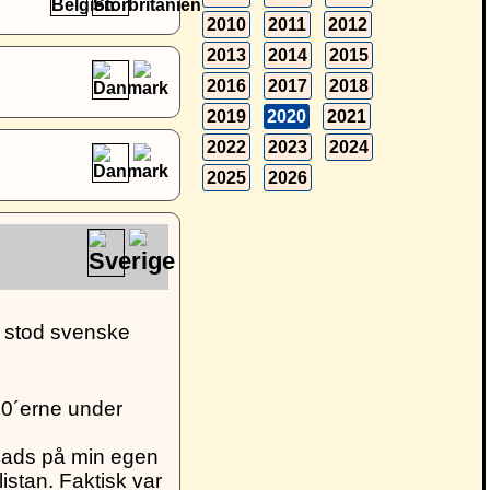
2010
2011
2012
2013
2014
2015
2016
2017
2018
2019
2020
2021
2022
2023
2024
2025
2026
et stod svenske
 80´erne under
plads på min egen
istan. Faktisk var