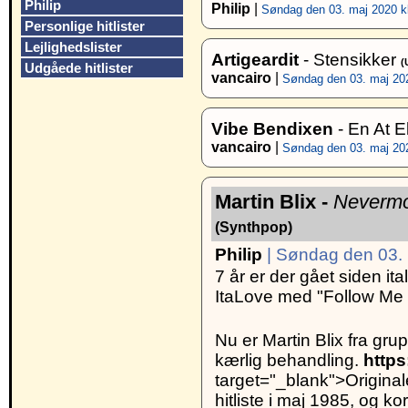
Philip
Philip
|
Søndag den 03. maj 2020 kl
Personlige hitlister
Lejlighedslister
Artigeardit
- Stensikker
(
Udgåede hitlister
vancairo
|
Søndag den 03. maj 202
Vibe Bendixen
- En At 
vancairo
|
Søndag den 03. maj 202
Martin Blix -
Neverm
(Synthpop)
Philip
| Søndag den 03. 
7 år er der gået siden it
ItaLove med "Follow Me 
Nu er Martin Blix fra gr
kærlig behandling.
http
target="_blank">Origina
hitliste i maj 1985, og k