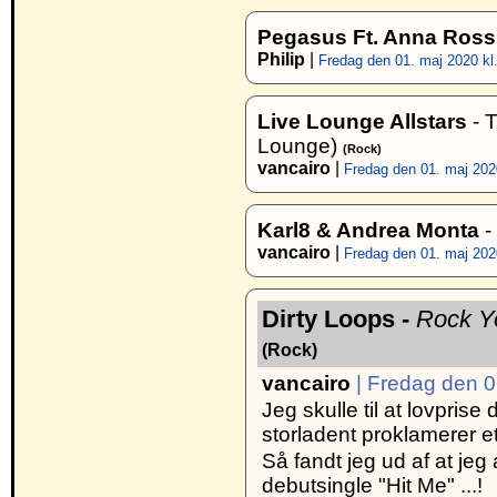
Pegasus Ft. Anna Rossi
Philip
|
Fredag den 01. maj 2020 kl
Live Lounge Allstars
- 
Lounge)
(Rock)
vancairo
|
Fredag den 01. maj 2020
Karl8 & Andrea Monta
-
vancairo
|
Fredag den 01. maj 2020
Dirty Loops -
Rock Y
(Rock)
vancairo
| Fredag den 0
Jeg skulle til at lovpris
storladent proklamerer 
Så fandt jeg ud af at jeg
debutsingle "Hit Me" ...!