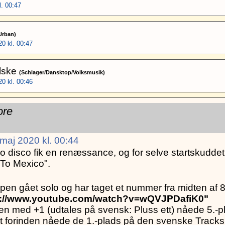
. 00:47
Urban)
0 kl. 00:47
Elske
(Schlager/Dansktop/Volksmusik)
0 kl. 00:46
ore
maj 2020 kl. 00:44
alo disco fik en renæssance, og for selve startskudd
To Mexico".
uppen gået solo og har taget et nummer fra midten af
s://www.youtube.com/watch?v=wQVJPDafiK0"
len med +1 (udtales på svensk: Pluss ett) nåede 5.-
ort forinden nåede de 1.-plads på den svenske Tracksl