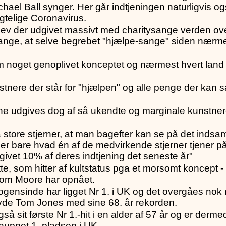
ael Ball synger. Her går indtjeningen naturligvis og
ygtelige Coronavirus.
lev der udgivet massivt med charitysange verden over
sange, at selve begrebet "hjælpe-sange" siden nærm
 noget genoplivet konceptet og nærmest hvert land
nere der står for "hjælpen" og alle penge der kan s
ne udgives dog af så ukendte og marginale kunstnere,
 store stjerner, at man bagefter kan se på det inds
er bare hvad én af de medvirkende stjerner tjener på 
givet 10% af deres indtjening det seneste år"
, som hitter af kultstatus pga et morsomt koncept - e
 Tom Moore har opnået.
ogensinde har ligget Nr 1. i UK og det overgåes no
vde Tom Jones med sine 68. år rekorden.
gså sit første Nr 1.-hit i en alder af 57 år og er derm
nuppet 1. pladsen i UK.