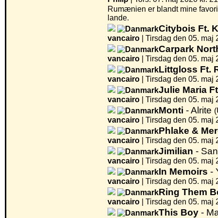
Rumænien er blandt mine favorit-
lande.
Citybois Ft. 
vancairo
|
Tirsdag den 05. maj 
Carpark Nort
vancairo
|
Tirsdag den 05. maj 
Littgloss Ft
vancairo
|
Tirsdag den 05. maj 
Julie Maria F
vancairo
|
Tirsdag den 05. maj 
Monti
- Alrite
(
vancairo
|
Tirsdag den 05. maj 
Phlake & Mer
vancairo
|
Tirsdag den 05. maj 
Jimilian
- Sa
vancairo
|
Tirsdag den 05. maj 
In Memoirs
- 
vancairo
|
Tirsdag den 05. maj 
Ring Them Be
vancairo
|
Tirsdag den 05. maj 
This Boy
- Ma