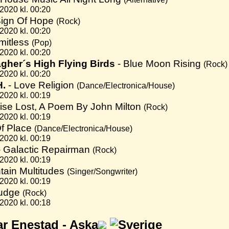
2020 kl. 00:20
Sign Of Hope
(Rock)
2020 kl. 00:20
imitless
(Pop)
2020 kl. 00:20
agher´s High Flying Birds
- Blue Moon Rising
(Rock)
2020 kl. 00:20
H.
- Love Religion
(Dance/Electronica/House)
2020 kl. 00:19
ise Lost, A Poem By John Milton
(Rock)
2020 kl. 00:19
Of Place
(Dance/Electronica/House)
2020 kl. 00:19
 Galactic Repairman
(Rock)
2020 kl. 00:19
ntain Multitudes
(Singer/Songwriter)
2020 kl. 00:19
ludge
(Rock)
2020 kl. 00:18
ar Enestad -
Aska