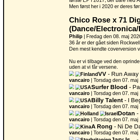
første EP i 2017, der bare hed Ä
Men først her i 2020 er deres fø
Chico Rose x 71 Dig
(Dance/Electronica
Philip
| Fredag den 08. maj 2020
36 år er der gået siden Rockwe
Den mest kendte coverversion v
Nu er vi tilbage ved den oprind
uden at vi får versene.
VV
- Run Away
vancairo
|
Torsdag den 07. maj 
Surfer Blood
- Pa
vancairo
|
Torsdag den 07. maj 
Billy Talent
- I Be
vancairo
|
Torsdag den 07. maj 
Dotan
-
vancairo
|
Torsdag den 07. maj 
A Rong
- Ni De D
vancairo
|
Torsdag den 07. maj 
Jarv Is...
-