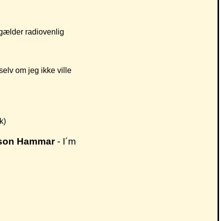
 gælder radiovenlig
elv om jeg ikke ville
k)
rsson Hammar
- I´m