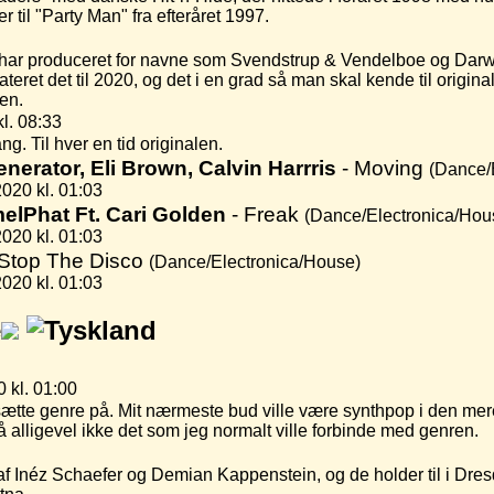
er til "Party Man" fra efteråret 1997.
har produceret for navne som Svendstrup & Vendelboe og Darw
ret det til 2020, og det i en grad så man skal kende til originale
den.
l. 08:33
g. Til hver en tid originalen.
nerator, Eli Brown, Calvin Harrris
- Moving
(Dance/
020 kl. 01:03
elPhat Ft. Cari Golden
- Freak
(Dance/Electronica/Hou
020 kl. 01:03
 Stop The Disco
(Dance/Electronica/House)
020 kl. 01:03
e
 kl. 01:00
 sætte genre på. Mit nærmeste bud ville være synthpop i den mer
 alligevel ikke det som jeg normalt ville forbinde med genren.
af Inéz Schaefer og Demian Kappenstein, og de holder til i Dr