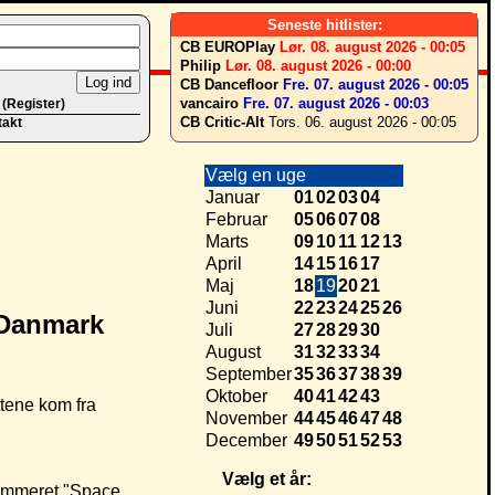
Seneste hitlister:
CB EUROPlay
Lør. 08. august 2026 - 00:05
Philip
Lør. 08. august 2026 - 00:00
CB Dancefloor
Fre. 07. august 2026 - 00:05
vancairo
Fre. 07. august 2026 - 00:03
 (Register)
CB Critic-Alt
Tors. 06. august 2026 - 00:05
takt
Vælg en uge
Januar
01
02
03
04
Februar
05
06
07
08
Marts
09
10
11
12
13
April
14
15
16
17
Maj
18
19
20
21
Juni
22
23
24
25
26
Juli
27
28
29
30
August
31
32
33
34
September
35
36
37
38
39
Oktober
40
41
42
43
ttene kom fra
November
44
45
46
47
48
December
49
50
51
52
53
Vælg et år:
 nummeret "Space