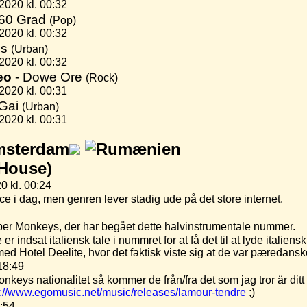
2020 kl. 00:32
360 Grad
(Pop)
2020 kl. 00:32
ls
(Urban)
2020 kl. 00:32
eo
- Dowe Ore
(Rock)
2020 kl. 00:31
 Gai
(Urban)
2020 kl. 00:31
sterdam
/House)
0 kl. 00:24
ance i dag, men genren lever stadig ude på det store internet.
er Monkeys, der har begået dette halvinstrumentale nummer.
 er indsat italiensk tale i nummret for at få det til at lyde italien
med Hotel Deelite, hvor det faktisk viste sig at de var pæredansk
18:49
ys nationalitet så kommer de från/fra det som jag tror är ditt 
s://www.egomusic.net/music/releases/lamour-tendre
;)
1:54