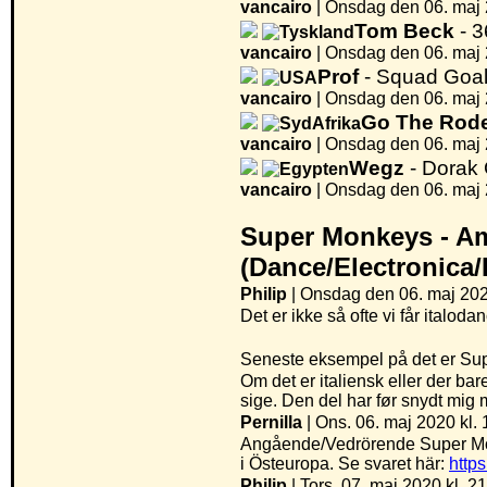
vancairo
|
Onsdag den 06. maj 
Tom Beck
- 
vancairo
|
Onsdag den 06. maj 
Prof
- Squad Goa
vancairo
|
Onsdag den 06. maj 
Go The Rod
vancairo
|
Onsdag den 06. maj 
Wegz
- Dorak
vancairo
|
Onsdag den 06. maj 
Super Monkeys -
Am
(Dance/Electronica
Philip
| Onsdag den 06. maj 202
Det er ikke så ofte vi får italod
Seneste eksempel på det er Sup
Om det er italiensk eller der bare
sige. Den del har før snydt mig 
Pernilla
| Ons. 06. maj 2020 kl. 
Angående/Vedrörende Super Monke
i Östeuropa. Se svaret här:
http
Philip
| Tors. 07. maj 2020 kl. 2