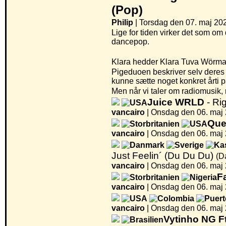
(Pop)
Philip
| Torsdag den 07. maj 202
Lige for tiden virker det som om
dancepop.
Klara hedder Klara Tuva Wörman
Pigeduoen beskriver selv deres m
kunne sætte noget konkret årti 
Men når vi taler om radiomusik,
Juice WRLD
- Ri
vancairo
|
Onsdag den 06. maj 
Que
vancairo
|
Onsdag den 06. maj 
Just Feelin´ (Du Du Du)
(D
vancairo
|
Onsdag den 06. maj 
F
vancairo
|
Onsdag den 06. maj 
vancairo
|
Onsdag den 06. maj 
Vytinho NG F