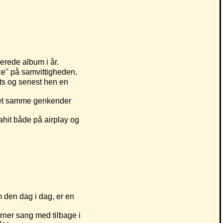
erede album i år.
ce" på samvittigheden.
its og senest hen en
det samme genkender
ahit både på airplay og
 den dag i dag, er en
rner sang med tilbage i