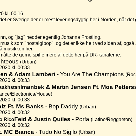
0 kl. 00:16
 det er Sverige der er mest leveringsdygtig her i Norden, når det
n, og "jag" hedder egentlig Johanna Frostling.
usik som "nostalgipop", og det er ikke helt ved siden af, også s
på musikken her.
 måtte de gerne spille mere af dette her på DR-kanalerne.
ghteous
(Urban)
2020 kl. 00:33
en & Adam Lambert
- You Are The Champions
(Roc
2020 kl. 00:33
Imanbek & Martin Jensen Ft. Moa Pette
ance/Electronica/House)
2020 kl. 00:33
alz Ft. Ms Banks
- Bop Daddy
(Urban)
2020 kl. 00:32
Feid & Justin Quiles
- Porfa
(Latino/Reggaeton)
2020 kl. 00:32
t. MC Bianca
- Tudo No Sigilo
(Urban)