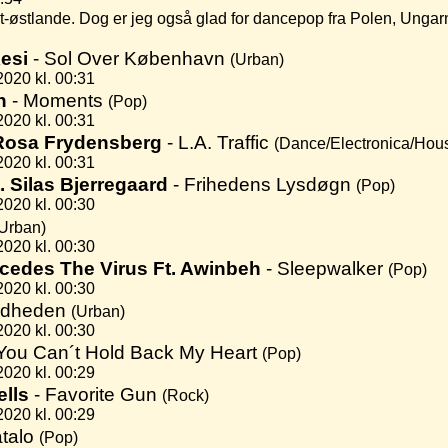
østlande. Dog er jeg også glad for dancepop fra Polen, Ungarn o
Kesi
- Sol Over København
(Urban)
2020 kl. 00:31
h
- Moments
(Pop)
2020 kl. 00:31
. Rosa Frydensberg
- L.A. Traffic
(Dance/Electronica/Hou
2020 kl. 00:31
t. Silas Bjerregaard
- Frihedens Lysdøgn
(Pop)
2020 kl. 00:30
Urban)
2020 kl. 00:30
cedes The Virus Ft. Awinbeh
- Sleepwalker
(Pop)
2020 kl. 00:30
ndheden
(Urban)
2020 kl. 00:30
You Can´t Hold Back My Heart
(Pop)
2020 kl. 00:29
lls
- Favorite Gun
(Rock)
2020 kl. 00:29
talo
(Pop)