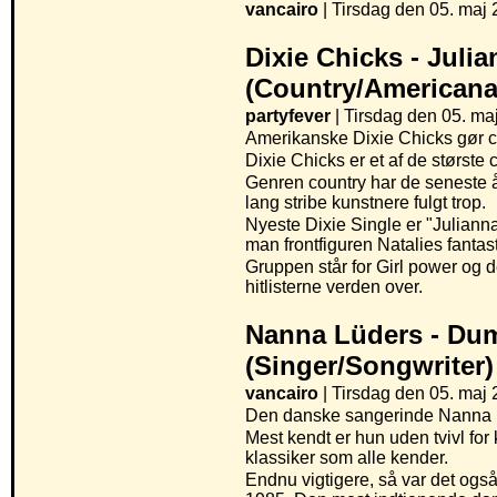
vancairo
|
Tirsdag den 05. maj 
Dixie Chicks -
Juli
(Country/Americana
partyfever
| Tirsdag den 05. maj
Amerikanske Dixie Chicks gør co
Dixie Chicks er et af de størst
Genren country har de seneste år
lang stribe kunstnere fulgt trop.
Nyeste Dixie Single er "Julia
man frontfiguren Natalies fantas
Gruppen står for Girl power og d
hitlisterne verden over.
Nanna Lüders -
Dum
(Singer/Songwriter)
vancairo
| Tirsdag den 05. maj 
Den danske sangerinde Nanna Lü
Mest kendt er hun uden tvivl fo
klassiker som alle kender.
Endnu vigtigere, så var det også