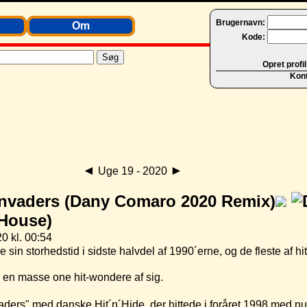
Brugernavn:
Om
Kode:
Opret profil
Kon
◄
►
Uge 19 - 2020
nvaders (Dany Comaro 2020 Remix)
/House)
0 kl. 00:54
n storhedstid i sidste halvdel af 1990´erne, og de fleste af hi
 en masse one hit-wondere af sig.
vaders" med danske Hit´n´Hide, der hittede i foråret 1998 med