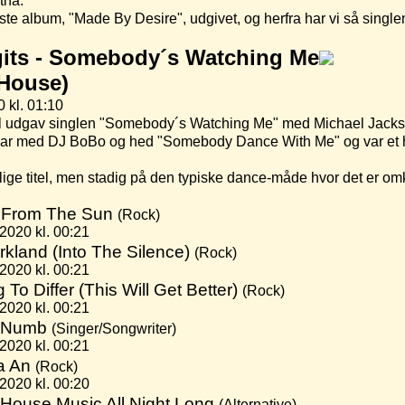
tna.
rste album, "Made By Desire", udgivet, og herfra har vi så sing
its -
Somebody´s Watching Me
/House)
 kl. 01:10
ll udgav singlen "Somebody´s Watching Me" med Michael Jacks
ar med DJ BoBo og hed "Somebody Dance With Me" og var et hi
elige titel, men stadig på den typiske dance-måde hvor det er 
 From The Sun
(Rock)
2020 kl. 00:21
rkland (Into The Silence)
(Rock)
2020 kl. 00:21
g To Differ (This Will Get Better)
(Rock)
2020 kl. 00:21
 Numb
(Singer/Songwriter)
2020 kl. 00:21
a An
(Rock)
2020 kl. 00:20
 House Music All Night Long
(Alternative)