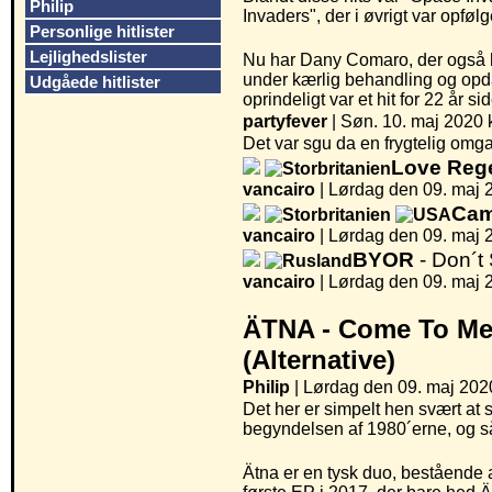
Philip
Invaders", der i øvrigt var opfølg
Personlige hitlister
Lejlighedslister
Nu har Dany Comaro, der også 
under kærlig behandling og opdate
Udgåede hitlister
oprindeligt var et hit for 22 år si
partyfever
| Søn. 10. maj 2020 k
Det var sgu da en frygtelig omgan
Love Rege
vancairo
|
Lørdag den 09. maj 2
Cam
vancairo
|
Lørdag den 09. maj 2
BYOR
- Don´t
vancairo
|
Lørdag den 09. maj 2
ÄTNA -
Come To M
(Alternative)
Philip
| Lørdag den 09. maj 2020
Det her er simpelt hen svært at
begyndelsen af 1980´erne, og så
Ätna er en tysk duo, bestående 