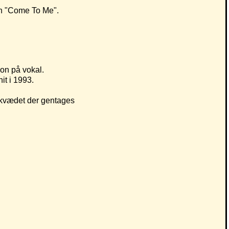
len "Come To Me".
on på vokal.
t i 1993.
omkvædet der gentages