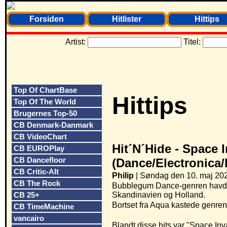
Forsiden
Hitlister
Hittips
Artist:
Titel:
Top Of ChartBase
Hittips
Top Of The World
Brugernes Top-50
CB Denmark-Danmark
CB VideoChart
Hit´N´Hide -
Space I
CB EUROPlay
CB Dancefloor
(Dance/Electronica
CB Critic-Alt
Philip
| Søndag den 10. maj 202
CB The Rock
Bubblegum Dance-genren havde si
CB 25+
Skandinavien og Holland.
Bortset fra Aqua kastede genren
CB TimeMachine
vancairo
Blandt disse hits var "Space In