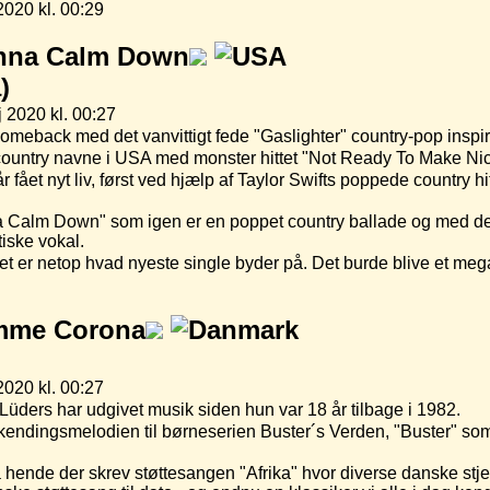
2020 kl. 00:29
anna Calm Down
)
 2020 kl. 00:27
meback med det vanvittigt fede "Gaslighter" country-pop inspir
e country navne i USA med monster hittet "Not Ready To Make Ni
 fået nyt liv, først ved hjælp af Taylor Swifts poppede country h
nna Calm Down" som igen er en poppet country ballade og med 
tiske vokal.
et er netop hvad nyeste single byder på. Det burde blive et meg
me Corona
2020 kl. 00:27
ders har udgivet musik siden hun var 18 år tilbage i 1982.
r kendingsmelodien til børneserien Buster´s Verden, "Buster" som
 hende der skrev støttesangen "Afrika" hvor diverse danske stje