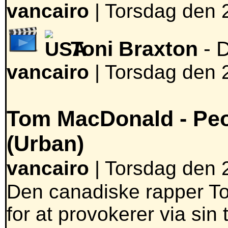
vancairo
|
Torsdag den 2
Toni Braxton
- 
vancairo
|
Torsdag den 2
Tom MacDonald -
Peo
(Urban)
vancairo
| Torsdag den 2
Den canadiske rapper T
for at provokerer via sin