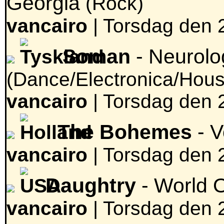
Georgia
(Rock)
vancairo
|
Torsdag den 2
Soman
- Neurolo
(Dance/Electronica/Hous
vancairo
|
Torsdag den 2
The Bohemes
- V
vancairo
|
Torsdag den 2
Daughtry
- World 
vancairo
|
Torsdag den 2