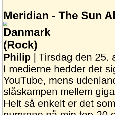
Meridian -
The Sun A
(Rock)
Philip
| Tirsdag den 25. 
I medierne hedder det si
YouTube, mens udenlands
slåskampen mellem giga
Helt så enkelt er det som
numrene på min top-20 e