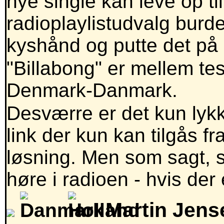
nye single kan leve op t
radioplaylistudvalg burd
kyshånd og putte det på 
"Billabong" er mellem t
Denmark-Danmark.
Desværre er det kun lykk
link der kun kan tilgås 
løsning. Men som sagt, 
høre i radioen - hvis der
Martin Jens