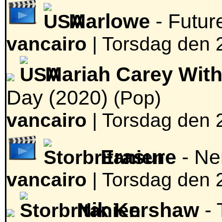
Marlowe
- Futu
vancairo
|
Torsdag den 2
Mariah Carey With
Day (2020)
(Pop)
vancairo
|
Torsdag den 2
Erasure
- Ne
vancairo
|
Torsdag den 2
Nik Kershaw
- 