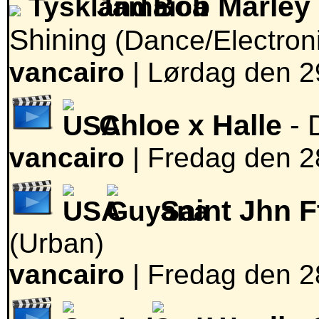
Bob Marley 
Shining
(Dance/Electron
vancairo
|
Lørdag den 29
Chloe x Halle
- 
vancairo
|
Fredag den 28
Saint Jhn F
(Urban)
vancairo
|
Fredag den 28