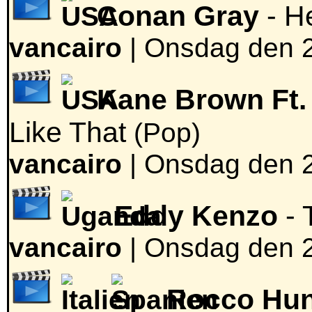
Conan Gray
- H
vancairo
|
Onsdag den 2
Kane Brown Ft.
Like That
(Pop)
vancairo
|
Onsdag den 2
Eddy Kenzo
- 
vancairo
|
Onsdag den 2
Rocco Hun