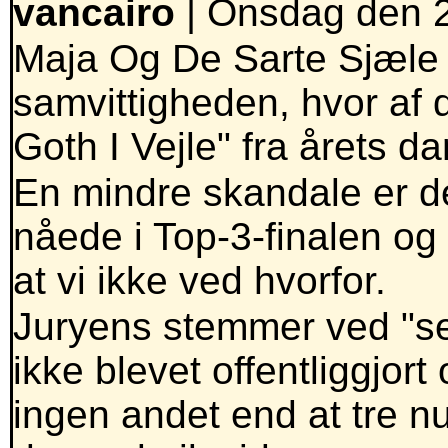
vancairo
| Onsdag den 2
Maja Og De Sarte Sjæle h
samvittigheden, hvor af 
Goth I Vejle" fra årets d
En mindre skandale er de
nåede i Top-3-finalen o
at vi ikke ved hvorfor.
Juryens stemmer ved "se
ikke blevet offentliggjor
ingen andet end at tre n