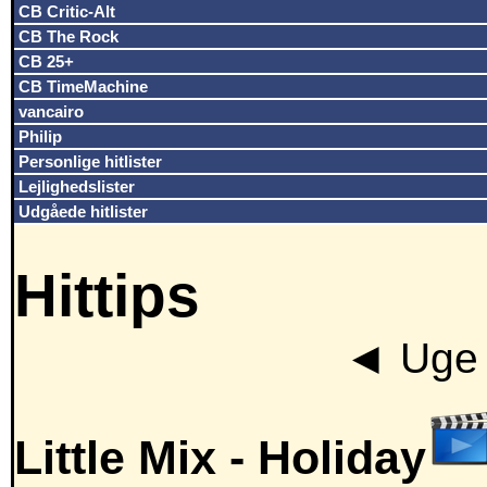
CB Critic-Alt
CB The Rock
CB 25+
CB TimeMachine
vancairo
Philip
Personlige hitlister
Lejlighedslister
Udgåede hitlister
Hittips
◄
Uge 
Little Mix -
Holiday