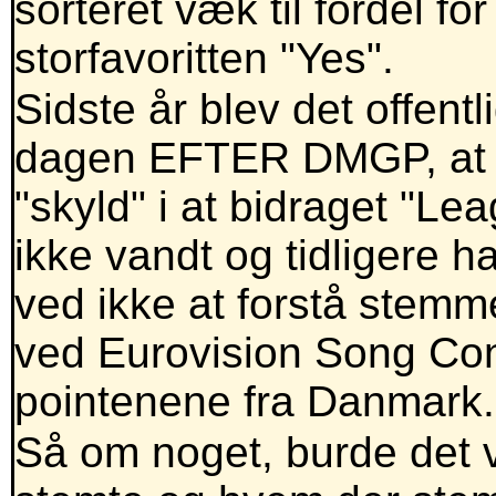
sorteret væk til fordel f
storfavoritten "Yes".
Sidste år blev det offent
dagen EFTER DMGP, at j
"skyld" i at bidraget "Lea
ikke vandt og tidligere h
ved ikke at forstå stem
ved Eurovision Song Co
pointenene fra Danmark.
Så om noget, burde det v