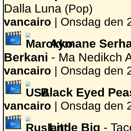
Dalla Luna
(Pop)
vancairo
|
Onsdag den 2
Aymane Serhan
Berkani
- Ma Nedikch 
vancairo
|
Onsdag den 2
Black Eyed Pea
vancairo
|
Onsdag den 2
Little Big
- Ta