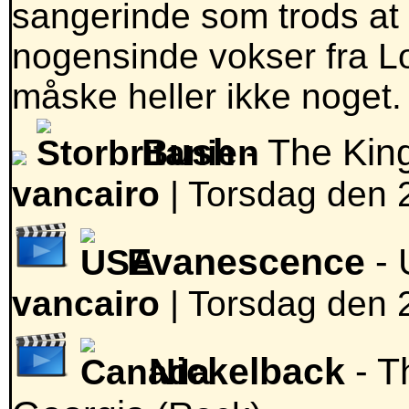
sangerinde som trods at
nogensinde vokser fra Lo
måske heller ikke noget.
Bush
- The Ki
vancairo
|
Torsdag den 2
Evanescence
- 
vancairo
|
Torsdag den 2
Nickelback
- T