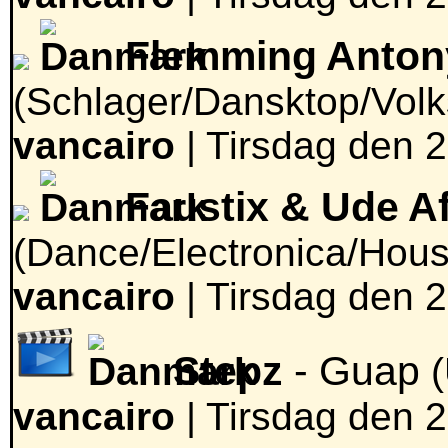
Flemming Anton
(Schlager/Dansktop/Vol
vancairo
|
Tirsdag den 2
Faustix & Ude Af
(Dance/Electronica/Hous
vancairo
|
Tirsdag den 2
Stepz
- Guap
vancairo
|
Tirsdag den 2