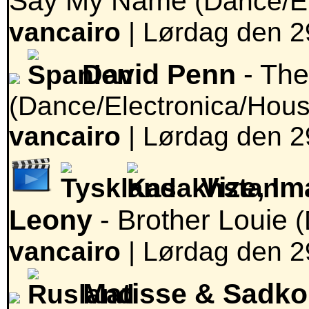
Say My Name
(Dance/E
vancairo
|
Lørdag den 29
David Penn
- The
(Dance/Electronica/Hous
vancairo
|
Lørdag den 29
Vize, I
Leony
- Brother Louie
(
vancairo
|
Lørdag den 29
Matisse & Sadko