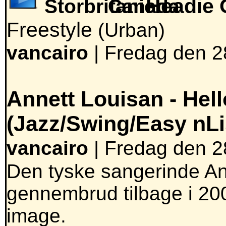
Headie 
Freestyle
(Urban)
vancairo
|
Fredag den 28
Annett Louisan -
Hell
(Jazz/Swing/Easy nLi
vancairo
| Fredag den 28
Den tyske sangerinde Ann
gennembrud tilbage i 2004
image.