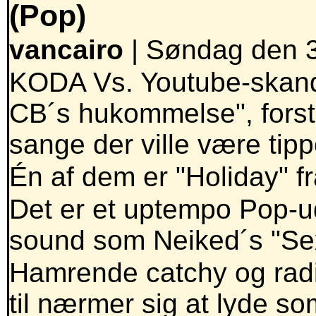
(Pop)
vancairo
| Søndag den 3
KODA Vs. Youtube-skanda
CB´s hukommelse", forst
sange der ville være tippe
Én af dem er "Holiday" fr
Det er et uptempo Pop-u
sound som Neiked´s "Se
Hamrende catchy og radi
til nærmer sig at lyde s