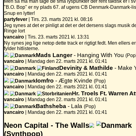
Men så må man tage de små lyspunkter der rent faktisk er i 
"B.O. Bop" er ny plads 67. af ugens CB Denmark-Danmark-lis
Snup en lytter!
partyfever
| Tirs. 23. marts 2021 kl. 08:16
Jeg synes at det er pinligt at det er det dersens slags musik 
Ringe lort
vancairo
| Tirs. 23. marts 2021 kl. 13:31
Ny synes jeg lige netop dette track er rigtigt fedt. Men ellers e
fylder hitlisterne.
Mads Langer
- Hanging With You
(Pop
vancairo
|
Mandag den 22. marts 2021 kl. 01:41
Devinity & Mathilde
- Make 
vancairo
|
Mandag den 22. marts 2021 kl. 01:41
Iomfro
- Ægte Kvinde
(Pop)
vancairo
|
Mandag den 22. marts 2021 kl. 01:41
Hr. Troels Ft. Warren At
vancairo
|
Mandag den 22. marts 2021 kl. 01:41
Bathsheba
- Lala
(Pop)
vancairo
|
Mandag den 22. marts 2021 kl. 01:41
Neon Capital -
The Walls
(Synthpop)