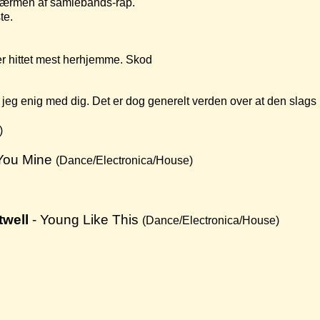
sværmen af samlebånds-rap.
te.
der hittet mest herhjemme. Skod
r jeg enig med dig. Det er dog generelt verden over at den slags hi
)
You Mine
(Dance/Electronica/House)
twell
- Young Like This
(Dance/Electronica/House)