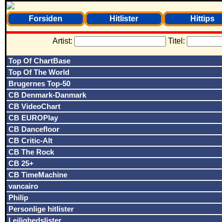
Forsiden
Hitlister
Hittips
Artist:
Titel:
Top Of ChartBase
Top Of The World
Brugernes Top-50
CB Denmark-Danmark
CB VideoChart
CB EUROPlay
CB Dancefloor
CB Critic-Alt
CB The Rock
CB 25+
CB TimeMachine
vancairo
Philip
Personlige hitlister
Lejlighedslister