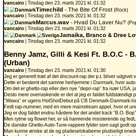
vancairo
|
Tirsdag den 23. marts 2021 kl. 01:32
Timechild
- The Bite Of Frost
(Rock)
vancairo
|
Tirsdag den 23. marts 2021 kl. 01:32
Marcus.wav
- Hvad Du Laver Nu?
(Po
vancairo
|
Tirsdag den 23. marts 2021 kl. 01:32
Jamaika, Branco & Dree L
vancairo
|
Tirsdag den 23. marts 2021 kl. 01:32
Benny Jamz, Gilli & Kesi Ft. B.O.C -
B
(Urban)
vancairo
| Tirsdag den 23. marts 2021 kl. 01:30
Jeg er generelt træt af det discount-rap der p.t. bliver udgivet
Dette er bestemt det samme herhjemme i Danmark, hvor auto-tune
Om det er ghetto-rap eller den nye "depri-rap" fra især USA, ja
Desto mere overraskende er det at jeg er faldet fuldstændigt p
"Wawa" er ugens HotShotDebut på CB Denmark-Danmark-liste
Fedt rap-nummer, med en mere mainstream appel, hvor et und
Jeg er dog faldet endnu hårdere for det andet track "B.O. Bop"
Men rytme og flowet her, er så hamrende insisterende og fedt,
De danske Ghetto-Auto-Tune-rappere fylder som sagt godt op p
Man kunne ønske at de og pladeselskaberne pludseligt enedes o