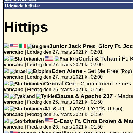
Udgåede hitlister
Hittips
Junior Jack Pres. Glory Ft. J
vancairo
|
Lørdag den 27. marts 2021 kl. 02:01
Curbi & Tchami Ft.
vancairo
|
Lørdag den 27. marts 2021 kl. 02:00
Eden Alene
- Set Me Free
(Pop)
vancairo
|
Lørdag den 27. marts 2021 kl. 02:00
Central Cee
- Commitment Issues
vancairo
|
Fredag den 26. marts 2021 kl. 01:50
Bausa & Apache 207
- Mad
vancairo
|
Fredag den 26. marts 2021 kl. 01:50
A1 & J1
- Latest Trends
(Urban)
vancairo
|
Fredag den 26. marts 2021 kl. 01:50
G-Eazy Ft. Chris Brown & Ma
vancairo
|
Fredag den 26. marts 2021 kl. 01:50