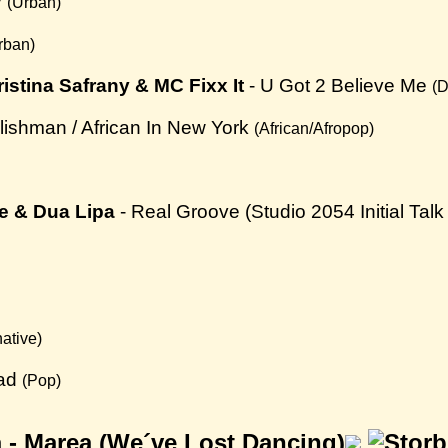
y
(Urban)
rban)
istina Safrany & MC Fixx It
- U Got 2 Believe Me
(D
lishman / African In New York
(African/Afropop)
e & Dua Lipa
- Real Groove (Studio 2054 Initial Tal
native)
ead
(Pop)
 -
Marea (We´ve Lost Dancing)