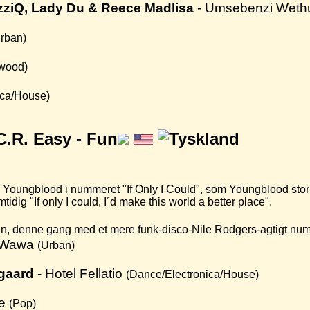
zziQ, Lady Du & Reece Madlisa
- Umsebenzi Wet
rban)
ywood)
ica/House)
C.R. Easy -
Fun
oungblood i nummeret "If Only I Could", som Youngblood storh
idig "If only I could, I´d make this world a better place".
 denne gang med et mere funk-disco-Nile Rodgers-agtigt numm
 Wawa
(Urban)
gaard
- Hotel Fellatio
(Dance/Electronica/House)
Se
(Pop)