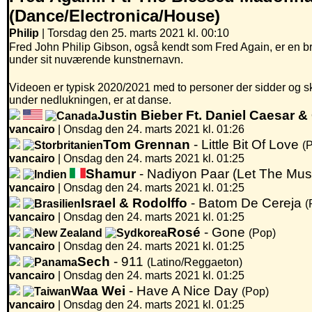
(Dance/Electronica/House)
Philip
| Torsdag den 25. marts 2021 kl. 00:10
Fred John Philip Gibson, også kendt som Fred Again, er en br
under sit nuværende kunstnernavn.
Videoen er typisk 2020/2021 med to personer der sidder og sk
under nedlukningen, er at danse.
Justin Bieber Ft. Daniel Caesar &
vancairo
|
Onsdag den 24. marts 2021 kl. 01:26
Tom Grennan
- Little Bit Of Love
(
vancairo
|
Onsdag den 24. marts 2021 kl. 01:25
Shamur
- Nadiyon Paar (Let The Mus
vancairo
|
Onsdag den 24. marts 2021 kl. 01:25
Israel & Rodolffo
- Batom De Cereja
(
vancairo
|
Onsdag den 24. marts 2021 kl. 01:25
Rosé
- Gone
(Pop)
vancairo
|
Onsdag den 24. marts 2021 kl. 01:25
Sech
- 911
(Latino/Reggaeton)
vancairo
|
Onsdag den 24. marts 2021 kl. 01:25
Waa Wei
- Have A Nice Day
(Pop)
vancairo
|
Onsdag den 24. marts 2021 kl. 01:25