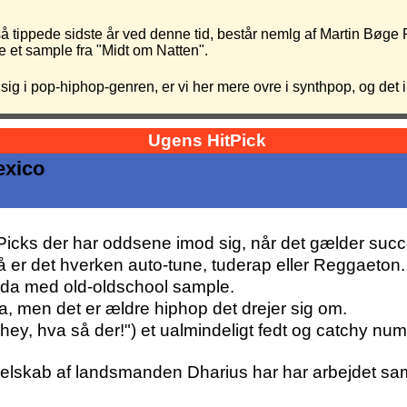
så tippede sidste år ved denne tid, består nemlg af Martin Bøge
e et sample fra "Midt om Natten".
e sig i pop-hiphop-genren, er vi her mere ovre i synthpop, og de
Ugens HitPick
9
tPicks der har oddsene imod sig, når det gælder succe
å er det hverken auto-tune, tuderap eller Reggaeton.
endda med old-oldschool sample.
, men det er ældre hiphop det drejer sig om.
ey, hva så der!") et ualmindeligt fedt og catchy num
 selskab af landsmanden Dharius har har arbejdet s