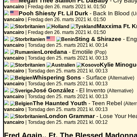
Megan Thee Stallion Ft. DaBaby
- Cry Bab
vancairo
|
Fredag den 26. marts 2021 kl. 01:50
Pooh Shiesty Ft. Lil Durk
- Back In Blood
(U
vancairo
|
Fredag den 26. marts 2021 kl. 01:50
Maxxima Ft. Kr
vancairo
|
Fredag den 26. marts 2021 kl. 01:50
Sting & Shirazee
- Eng
vancairo
|
Torsdag den 25. marts 2021 kl. 00:14
Loredana
- Emotiile
(Pop)
vancairo
|
Torsdag den 25. marts 2021 kl. 00:13
Kylie Minogu
vancairo
|
Torsdag den 25. marts 2021 kl. 00:13
Whispering Sons
- Surface
(Alternative)
vancairo
|
Torsdag den 25. marts 2021 kl. 00:13
José González
- El Invento
(Alternative)
vancairo
|
Torsdag den 25. marts 2021 kl. 00:13
The Haunted Youth
- Teen Rebel
(Alter
vancairo
|
Torsdag den 25. marts 2021 kl. 00:13
London Grammar
- Lose Your H
vancairo
|
Torsdag den 25. marts 2021 kl. 00:12
Fred Again.. Ft. The Blessed Madonna