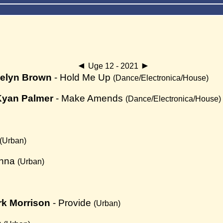
◄
►
Uge 12 - 2021
ocelyn Brown
- Hold Me Up
(Dance/Electronica/House)
 Kyan Palmer
- Make Amends
(Dance/Electronica/House)
(Urban)
onna
(Urban)
rk Morrison
- Provide
(Urban)