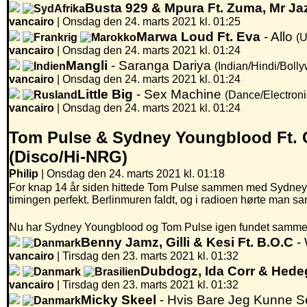
Busta 929 & Mpura Ft. Zuma, Mr Ja
vancairo
|
Onsdag den 24. marts 2021 kl. 01:25
Marwa Loud Ft. Eva
- Allo
(U
vancairo
|
Onsdag den 24. marts 2021 kl. 01:24
Mangli
- Saranga Dariya
(Indian/Hindi/Boll
vancairo
|
Onsdag den 24. marts 2021 kl. 01:24
Little Big
- Sex Machine
(Dance/Electron
vancairo
|
Onsdag den 24. marts 2021 kl. 01:24
Tom Pulse & Sydney Youngblood Ft. 
(Disco/Hi-NRG)
Philip
| Onsdag den 24. marts 2021 kl. 01:18
For knap 14 år siden hittede Tom Pulse sammen med Sydney Y
timingen perfekt. Berlinmuren faldt, og i radioen hørte man samt
Nu har Sydney Youngblood og Tom Pulse igen fundet sammen,
Benny Jamz, Gilli & Kesi Ft. B.O.C
-
vancairo
|
Tirsdag den 23. marts 2021 kl. 01:32
Dubdogz, Ida Corr & Hede
vancairo
|
Tirsdag den 23. marts 2021 kl. 01:32
Micky Skeel
- Hvis Bare Jeg Kunne 