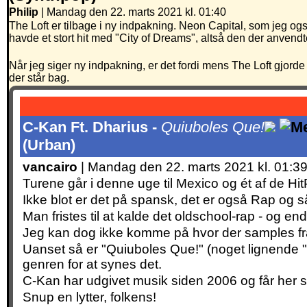
Philip
| Mandag den 22. marts 2021 kl. 01:40
The Loft er tilbage i ny indpakning. Neon Capital, som jeg og
havde et stort hit med "City of Dreams", altså den der anvendt
Når jeg siger ny indpakning, er det fordi mens The Loft gjord
der står bag.
C-Kan Ft. Dharius -
Quiuboles Que!
(Urban)
vancairo
| Mandag den 22. marts 2021 kl. 01:3
Turene går i denne uge til Mexico og ét af de Hi
Ikke blot er det på spansk, det er også Rap og s
Man fristes til at kalde det oldschool-rap - og 
Jeg kan dog ikke komme på hvor der samples fra
Uanset så er "Quiuboles Que!" (noget lignende "h
genren for at synes det.
C-Kan har udgivet musik siden 2006 og får her
Snup en lytter, folkens!