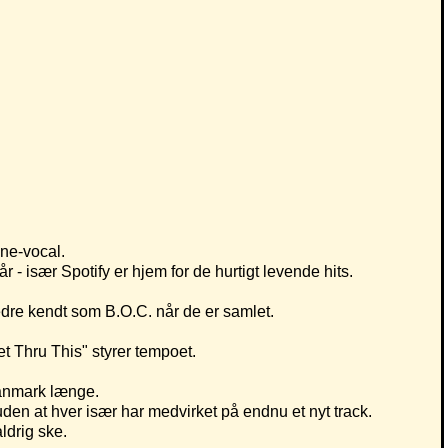
une-vocal.
- især Spotify er hjem for de hurtigt levende hits.
bedre kendt som B.O.C. når de er samlet.
 Thru This" styrer tempoet.
 Danmark længe.
en at hver især har medvirket på endnu et nyt track.
ldrig ske.