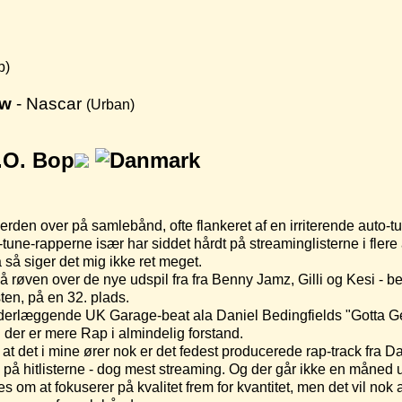
p)
ow
- Nascar
(Urban)
.O. Bop
 verden over på samlebånd, ofte flankeret af en irriterende auto-t
-rapperne især har siddet hårdt på streaminglisterne i flere år 
 så siger det mig ikke ret meget.
å røven over de nye udspil fra fra Benny Jamz, Gilli og Kesi - 
n, på en 32. plads.
erlæggende UK Garage-beat ala Daniel Bedingfields "Gotta Get
 der er mere Rap i almindelig forstand.
 at det i mine ører nok er det fedest producerede rap-track fra
å hitlisterne - dog mest streaming. Og der går ikke en måned ud
m at fokuserer på kvalitet frem for kvantitet, men det vil nok a