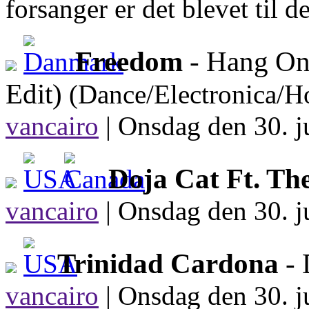
forsanger er det blevet til d
Freedom
- Hang On
Edit)
(Dance/Electronica/H
vancairo
|
Onsdag den 30. j
Doja Cat Ft. T
vancairo
|
Onsdag den 30. j
Trinidad Cardona
- 
vancairo
|
Onsdag den 30. j