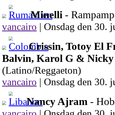
Minelli
- Rampam
vancairo
|
Onsdag den 30. j
Crissin, Totoy El 
Balvin, Karol G & Nick
(Latino/Reggaeton)
vancairo
|
Onsdag den 30. j
Nancy Ajram
- Hob
vancairo
|
Onsdag den 30. j