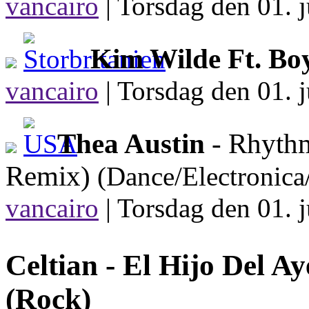
vancairo
|
Torsdag den 01. j
Kim Wilde Ft. Bo
vancairo
|
Torsdag den 01. j
Thea Austin
- Rhythm
Remix)
(Dance/Electronica
vancairo
|
Torsdag den 01. j
Celtian -
El Hijo Del Ay
(Rock)