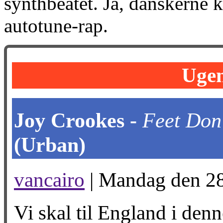
synthbeatet. Ja, danskerne k
autotune-rap.
Ugen
Joy Crookes -
Feet Don
(Urban)
vancairo
| Mandag den 28.
Vi skal til England i denn