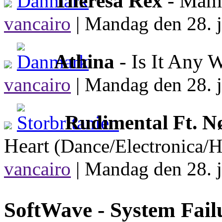
Theresa Rex
- Mam
vancairo
|
Mandag den 28. j
Athina
- Is It Any
vancairo
|
Mandag den 28. j
Rudimental Ft. N
Heart
(Dance/Electronica/
vancairo
|
Mandag den 28. j
SoftWave -
System Fail