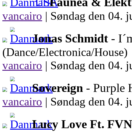
Faunea & Elekt
vancairo
|
Søndag den 04. ju
Jonas Schmidt
- I´
(Dance/Electronica/House)
vancairo
|
Søndag den 04. ju
Sovereign
- Purple 
vancairo
|
Søndag den 04. ju
Lucy Love Ft. FV