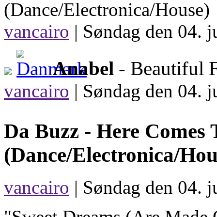
(Dance/Electronica/House)
vancairo
|
Søndag den 04. ju
Anabel
- Beautiful 
vancairo
|
Søndag den 04. ju
Da Buzz -
Here Comes 
(Dance/Electronica/Hou
vancairo
| Søndag den 04. j
"Sweet Dreams (Are Made Of