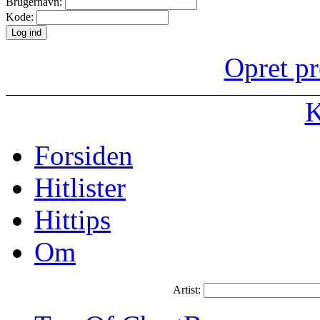
Brugernavn:
Kode:
Opret pr
K
Forsiden
Hitlister
Hittips
Om
Artist: