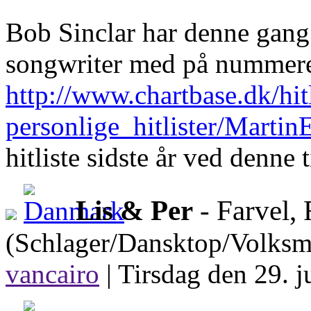
Bob Sinclar har denne gang 
songwriter med på nummeret
http://www.chartbase.dk/hitl
personlige_hitlister/Mart
hitliste sidste år ved denn
Lis & Per
- Farvel, 
(Schlager/Dansktop/Volksm
vancairo
|
Tirsdag den 29. j