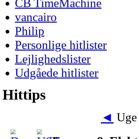
CB TimeMachine
vancairo
Philip
Personlige hitlister
Lejlighedslister
Udgåede hitlister
Hittips
◄
Uge 