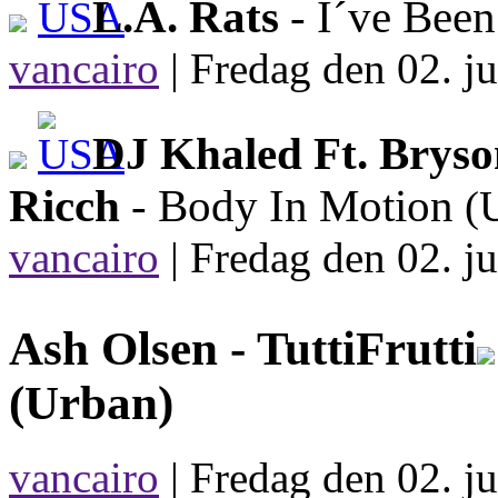
L.A. Rats
- I´ve Bee
vancairo
|
Fredag den 02. ju
DJ Khaled Ft. Bryso
Ricch
- Body In Motion
(
vancairo
|
Fredag den 02. ju
Ash Olsen -
TuttiFrutti
(Urban)
vancairo
| Fredag den 02. ju