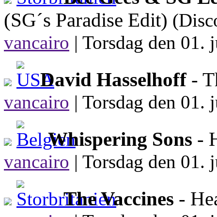
(SG´s Paradise Edit)
(Dis
vancairo
|
Torsdag den 01. j
David Hasselhoff
- T
vancairo
|
Torsdag den 01. j
Whispering Sons
- 
vancairo
|
Torsdag den 01. j
The Vaccines
- He