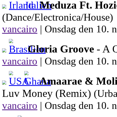
Meduza Ft. Hozi
(Dance/Electronica/House)
vancairo
|
Onsdag den 10. n
Gloria Groove
- A 
vancairo
|
Onsdag den 10. n
Amaarae & Moliy
Luv Money (Remix)
(Urba
vancairo
|
Onsdag den 10. n