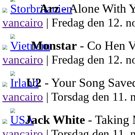
Arz
- Alone With 
vancairo
|
Fredag den 12. n
Monstar
- Co Hen 
vancairo
|
Fredag den 12. n
U2
- Your Song Save
vancairo
|
Torsdag den 11. 
Jack White
- Taking
vancairo
|
Torsdag den 11. 