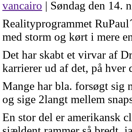
vancairo
| Søndag den 14. 
Realityprogrammet RuPaul´s
med storm og kørt i mere end
Det har skabt et virvar af Dr
karrierer ud af det, på hver
Mange har bla. forsøgt sig 
og sige 2langt mellem snap
En stor del er amerikansk c
sjældent rammer så bredt, j