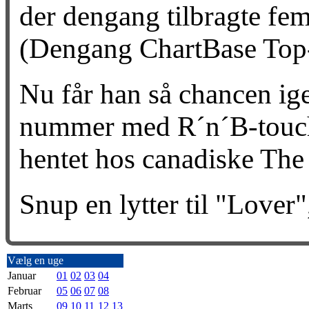
der dengang tilbragte fe
(Dengang ChartBase Top
Nu får han så chancen ig
nummer med R´n´B-touch,
hentet hos canadiske Th
Snup en lytter til "Lover"
Vælg en uge
Januar
01
02
03
04
Februar
05
06
07
08
Marts
09
10
11
12
13