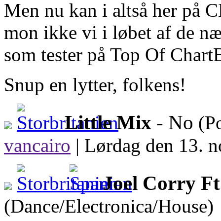
Men nu kan i altså her på C
mon ikke vi i løbet af de næ
som tester på Top Of ChartB
Snup en lytter, folkens!
Little Mix
- No
(P
vancairo
|
Lørdag den 13. n
Joel Corry F
(Dance/Electronica/House)