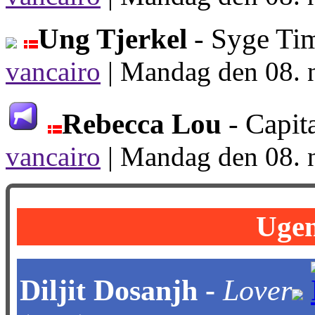
Ung Tjerkel
- Syge Ti
vancairo
|
Mandag den 08. 
Rebecca Lou
- Capit
vancairo
|
Mandag den 08. 
Ugen
Diljit Dosanjh -
Lover