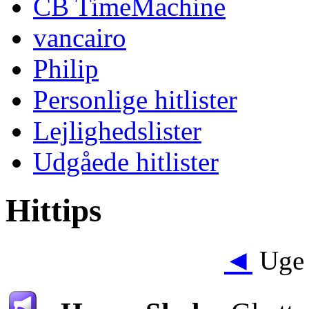
CB TimeMachine
vancairo
Philip
Personlige hitlister
Lejlighedslister
Udgåede hitlister
Hittips
◄
Uge 