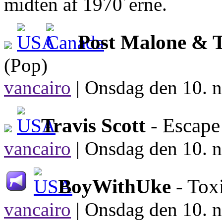
midten af 1970´erne.
Post Malone & 
(Pop)
vancairo
|
Onsdag den 10. n
Travis Scott
- Escape
vancairo
|
Onsdag den 10. n
BoyWithUke
- Tox
vancairo
|
Onsdag den 10. n