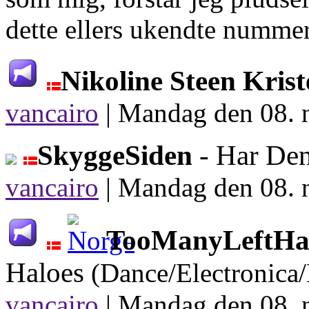
dette ellers ukendte nummer
Nikoline Steen Kris
vancairo
|
Mandag den 08. 
SkyggeSiden
- Har De
vancairo
|
Mandag den 08. 
TooManyLeftHan
Haloes
(Dance/Electronica
vancairo
|
Mandag den 08. 