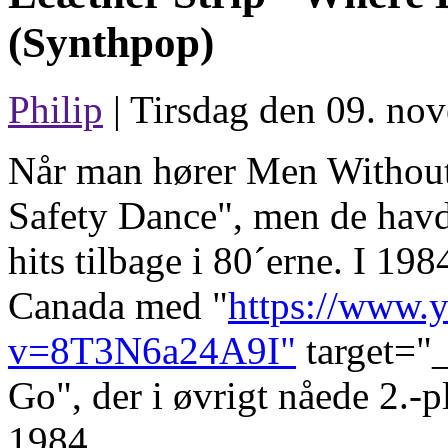
(Synthpop)
Philip
| Tirsdag den 09. no
Når man hører Men Without H
Safety Dance", men de hav
hits tilbage i 80´erne. I 19
Canada med "
https://www.
v=8T3N6a24A9I"
target="
Go", der i øvrigt nåede 2.-p
1984.