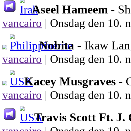
Aseel Hameem
- S
vancairo
|
Onsdag den 10. n
Nobita
- Ikaw La
vancairo
|
Onsdag den 10. n
Kacey Musgraves
- 
vancairo
|
Onsdag den 10. n
Travis Scott Ft. J.
vancairo
|
Onsdag den 10. n