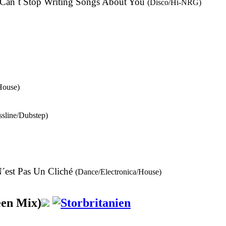
 Can´t Stop Writing Songs About You
(Disco/Hi-NRG)
House)
sline/Dubstep)
N´est Pas Un Cliché
(Dance/Electronica/House)
een Mix)