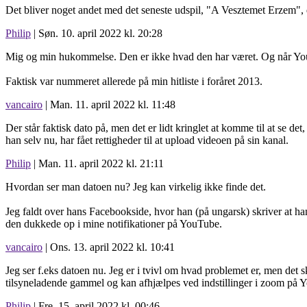
Det bliver noget andet med det seneste udspil, "A Vesztemet Erzem", 
Philip
| Søn. 10. april 2022 kl. 20:28
Mig og min hukommelse. Den er ikke hvad den har været. Og når YouTu
Faktisk var nummeret allerede på min hitliste i foråret 2013.
vancairo
| Man. 11. april 2022 kl. 11:48
Der står faktisk dato på, men det er lidt kringlet at komme til at se de
han selv nu, har fået rettigheder til at upload videoen på sin kanal.
Philip
| Man. 11. april 2022 kl. 21:11
Hvordan ser man datoen nu? Jeg kan virkelig ikke finde det.
Jeg faldt over hans Facebookside, hvor han (på ungarsk) skriver at han
den dukkede op i mine notifikationer på YouTube.
vancairo
| Ons. 13. april 2022 kl. 10:41
Jeg ser f.eks datoen nu. Jeg er i tvivl om hvad problemet er, men det 
tilsyneladende gammel og kan afhjælpes ved indstillinger i zoom på Y
Philip
| Fre. 15. april 2022 kl. 00:46