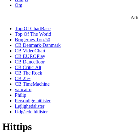
Om
Art
Top Of ChartBase
Top Of The World
Brugernes Top-50
CB Denmark-Danmark
CB VideoChart
CB EUROPlay
CB Dancefloor
CB Critic-Alt
CB The Rock
CB 25+
CB TimeMachine
vancairo
Philip
Personlige hitlister
Lejlighedslister
Udgåede hitlister
Hittips