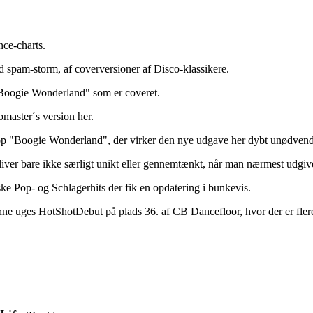
nce-charts.
nd spam-storm, af coverversioner af Disco-klassikere.
"Boogie Wonderland" som er coveret.
master´s version her.
 netop "Boogie Wonderland", der virker den nye udgave her dybt unødvend
bliver bare ikke særligt unikt eller gennemtænkt, når man nærmest udgi
yske Pop- og Schlagerhits der fik en opdatering i bunkevis.
 denne uges HotShotDebut på plads 36. af CB Dancefloor, hvor der er fl