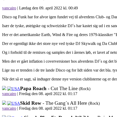
vancairo
| Lørdag den 09. april 2022 kl. 00:49
Disco og Funk har for alvor igen fundet vej til alverdens Club- og Da
Især de tyske, østrigske og schweiziske DJ´s har kastet sig ud i en sa
Her er det amerikanske Earth, Wind & Fire og deres 1979-klassiker 
Der er egentligt ikke det store nye ved tyske DJ Skywalk og Da Clubb
Og i forhold til de remixes og samples der i årenes løb, er lavet af
Men der er gået inflation i coverversioner hos alverdens DJ´s og det 
Lige nu er trenden i de tre lande Disco og for lidt siden var det bla. t
Når det så er sagt, så indtager denne nye version clublisterne og er
Papa Roach
- Cut The Line
(Rock)
vancairo
|
Fredag den 08. april 2022 kl. 01:17
Skid Row
- The Gang´s All Here
(Rock)
vancairo
|
Fredag den 08. april 2022 kl. 01:17