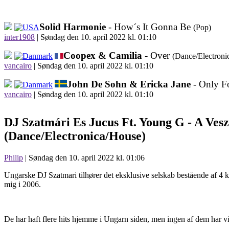
Solid Harmonie
- How´s It Gonna Be
(Pop)
inter1908
|
Søndag den 10. april 2022 kl. 01:10
Coopex & Camilia
- Over
(Dance/Electroni
vancairo
|
Søndag den 10. april 2022 kl. 01:10
John De Sohn & Ericka Jane
- Only F
vancairo
|
Søndag den 10. april 2022 kl. 01:10
DJ Szatmári Es Jucus Ft. Young G -
A Ves
(Dance/Electronica/House)
Philip
| Søndag den 10. april 2022 kl. 01:06
Ungarske DJ Szatmari tilhører det eksklusive selskab bestående af 4 k
mig i 2006.
De har haft flere hits hjemme i Ungarn siden, men ingen af dem har v