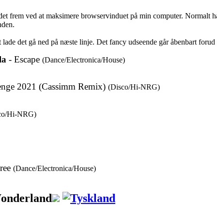
k det frem ved at maksimere browservinduet på min computer. Normalt ha
nden.
 at lade det gå ned på næste linje. Det fancy udseende går åbenbart forud
la
- Escape
(Dance/Electronica/House)
enge 2021 (Cassimm Remix)
(Disco/Hi-NRG)
co/Hi-NRG)
Free
(Dance/Electronica/House)
onderland