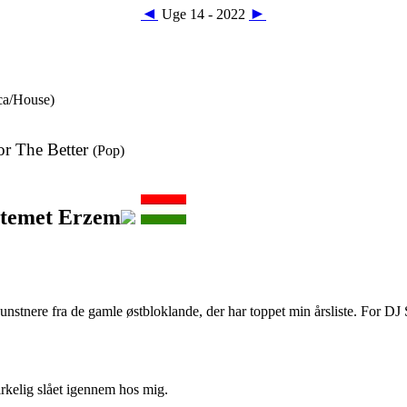
◄
►
Uge 14 - 2022
ca/House)
or The Better
(Pop)
ztemet Erzem
unstnere fra de gamle østbloklande, der har toppet min årsliste. For DJ
irkelig slået igennem hos mig.