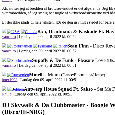
Ah, nu ser jeg at bredden af browservinduet er det afgørende. Jeg fi
skærmbredden, så jeg stadig har nogle af skrivebordsikonerne ved hå
Er der ikke plads til hele teksten, gør de den usynlig i stedet for bare
Kx5, Deadmau5 & Kaskade Ft. Hay
vancairo
|
Lørdag den 09. april 2022 kl. 00:52
Sean Finn
- Disco Rev
vancairo
|
Lørdag den 09. april 2022 kl. 00:52
Supafly & De Funk
- Pleasure Love
(Dis
vancairo
|
Lørdag den 09. april 2022 kl. 00:51
Minelli
- Mmm
(Dance/Electronica/House)
inter1908
|
Lørdag den 09. april 2022 kl. 00:51
Antwerp House Squad Ft. Sakso
- Set Me 
Philip
|
Lørdag den 09. april 2022 kl. 00:51
DJ Skywalk & Da Clubbmaster -
Boogie W
(Disco/Hi-NRG)