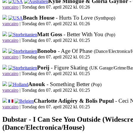
Kylie Minogue & Gloria Gaynor
-
vancairo
|
Torsdag den 07. april 2022 kl. 01:26
Beach House
- Hurts To Love
(Synthpop)
vancairo
|
Torsdag den 07. april 2022 kl. 01:26
Matt Goss
- Better With You
(Pop)
vancairo
|
Torsdag den 07. april 2022 kl. 01:25
Bonobo
- Age Of Phase
(Dance/Electronica/
vancairo
|
Torsdag den 07. april 2022 kl. 01:25
Porij
- Figure Skating
(UK Garage/Grime/Bas
vancairo
|
Torsdag den 07. april 2022 kl. 01:25
Anouk
- Something Better
(Pop)
vancairo
|
Torsdag den 07. april 2022 kl. 01:25
Charlotte Adigéry & Bolis Pupul
- Ceci 
vancairo
|
Torsdag den 07. april 2022 kl. 01:25
Dubstar -
I Can See You Outside (Widescr
(Dance/Electronica/House)