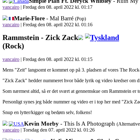
Simple Plan Ft. Deryck Whibley
- Ruin My 
vancairo
|
Fredag den 08. april 2022 kl. 01:17
Marie-Flore
- Mal Barré
(Pop)
vancairo
|
Fredag den 08. april 2022 kl. 01:16
Rammstein -
Zick Zack
(Rock)
vancairo
| Fredag den 08. april 2022 kl. 01:15
Mens "Zeit" langsomt er kommet op på 3. pladsen af vores The Rock-
"Zick Zack" hedder nummeret hvor både lyrik og video kredser om div
Som nærmest altid, så er det svært at gennemskue om Rammstein er total
Personligt synes jeg både nummer og video er i top her med "Zick Za
Snup en lytter/kigger og bedøm selv, folkens!
Kevin Morby
- This Is A Photograph
(Alternative
vancairo
|
Torsdag den 07. april 2022 kl. 01:26