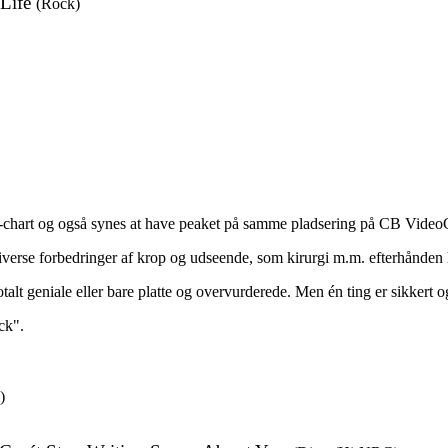
Life
(Rock)
chart og også synes at have peaket på samme pladsering på CB VideoC
erse forbedringer af krop og udseende, som kirurgi m.m. efterhånden 
t geniale eller bare platte og overvurderede. Men én ting er sikkert og
ck".
)