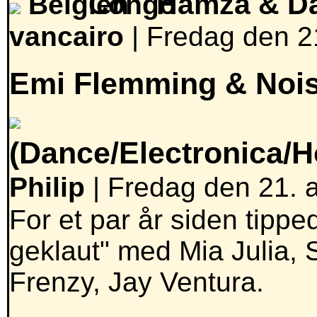
Hamza & D
vancairo
|
Fredag den 21
Emi Flemming & Nois
(Dance/Electronica/
Philip
| Fredag den 21. a
For et par år siden tipp
geklaut" med Mia Julia,
Frenzy, Jay Ventura.