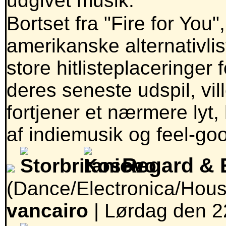
udgivet musik.
Bortset fra "Fire for You
amerikanske alternativlis
store hitlisteplaceringer
deres seneste udspil, vil
fortjener et nærmere lyt,
af indiemusik og feel-go
Regard & 
(Dance/Electronica/Hous
vancairo
|
Lørdag den 22