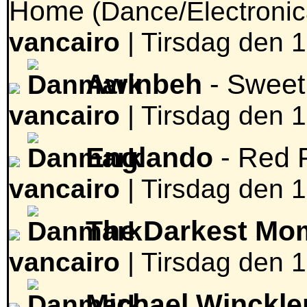
Home
(Dance/Electroni
vancairo
|
Tirsdag den 18
Awinbeh
- Swee
vancairo
|
Tirsdag den 18
Englando
- Red 
vancairo
|
Tirsdag den 18
The Darkest Mo
vancairo
|
Tirsdag den 18
Michael Winckle