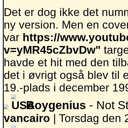
Det er dog ikke det num
ny version. Men en coverv
var
https://www.youtu
v=yMR45cZbvDw"
targe
havde et hit med den tilb
det i øvrigt også blev ti
19.-plads i december 19
Boygenius
- Not S
vancairo
|
Torsdag den 2