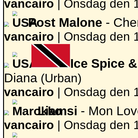
vancairo
|
Onsdag den 19
Post Malone
- Che
vancairo
|
Onsdag den 19
Ice Spice &
Diana
(Urban)
vancairo
|
Onsdag den 19
Liamsi
- Mon Lo
vancairo
|
Onsdag den 19