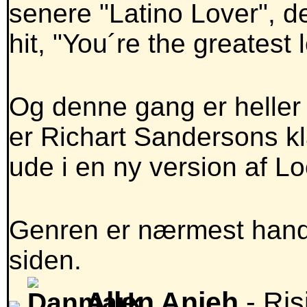
senere "Latino Lover", d
hit, "You´re the greatest 
Og denne gang er heller
er Richart Sandersons kla
ude i en ny version af L
Genren er nærmest handz
siden.
Allen Anjeh
- Ri