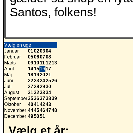
Santos, folkens!
Vælg en uge
Januar
01
02
03
04
Februar
05
06
07
08
Marts
09
10
11
12
13
April
14
15
16
17
Maj
18
19
20
21
Juni
22
23
24
25
26
Juli
27
28
29
30
August
31
32
33
34
September
35
36
37
38
39
Oktober
40
41
42
43
November
44
45
46
47
48
December
49
50
51
Vælg et år: