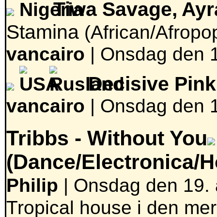
Tiwa Savage, Ayr
Stamina
(African/Afropo
vancairo
|
Onsdag den 19
Decisive Pink
vancairo
|
Onsdag den 19
Tribbs -
Without You
(Dance/Electronica/
Philip
| Onsdag den 19. a
Tropical house i den me