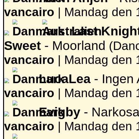
vancairo
|
Mandag den 17
Last Knight
Sweet
- Moorland
(Danc
vancairo
|
Mandag den 17
LucaLea
- Ingen
vancairo
|
Mandag den 17
Evigby
- Narkos
vancairo
|
Mandag den 17