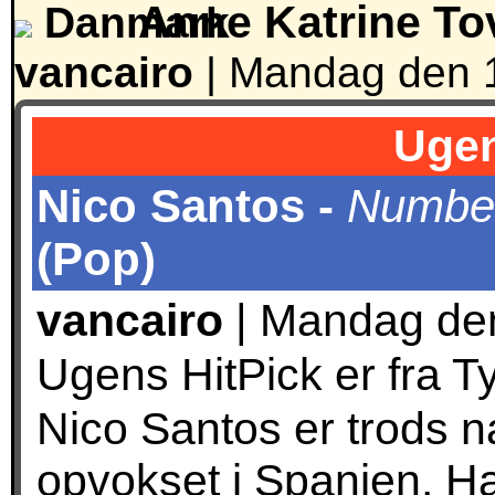
Anne Katrine To
vancairo
|
Mandag den 17
Ugen
Nico Santos -
Numbe
(Pop)
vancairo
| Mandag den 
Ugens HitPick er fra T
Nico Santos er trods 
opvokset i Spanien. Ha