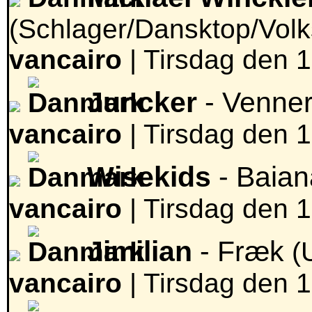
(Schlager/Dansktop/Vol
vancairo
|
Tirsdag den 18
Juncker
- Venne
vancairo
|
Tirsdag den 18
Wisekids
- Baia
vancairo
|
Tirsdag den 18
Jimilian
- Fræk
(
vancairo
|
Tirsdag den 18