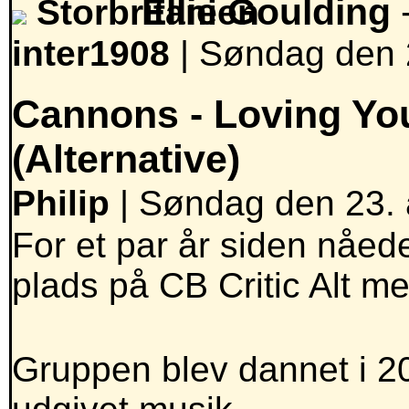
Ellie Goulding
-
inter1908
|
Søndag den 2
Cannons -
Loving Yo
(Alternative)
Philip
| Søndag den 23. a
For et par år siden nåe
plads på CB Critic Alt m
Gruppen blev dannet i 2