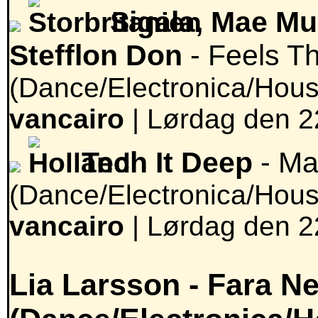
Sigala, Mae Mul
Stefflon Don
- Feels T
(Dance/Electronica/Hous
vancairo
|
Lørdag den 22
Tech It Deep
- Ma
(Dance/Electronica/Hous
vancairo
|
Lørdag den 22
Lia Larsson -
Fara Ne