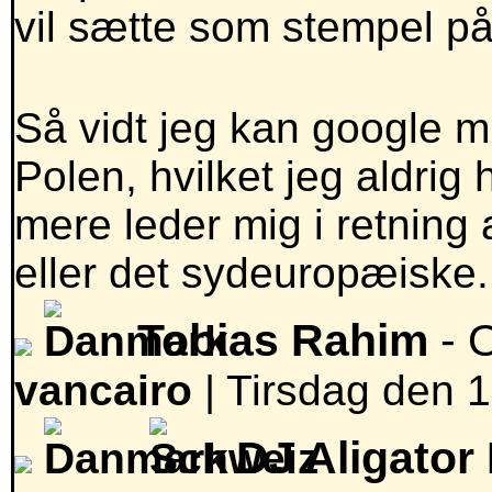
vil sætte som stempel på
Så vidt jeg kan google mi
Polen, hvilket jeg aldrig
mere leder mig i retning 
eller det sydeuropæiske.
Tobias Rahim
- 
vancairo
|
Tirsdag den 18
DJ Aligator F