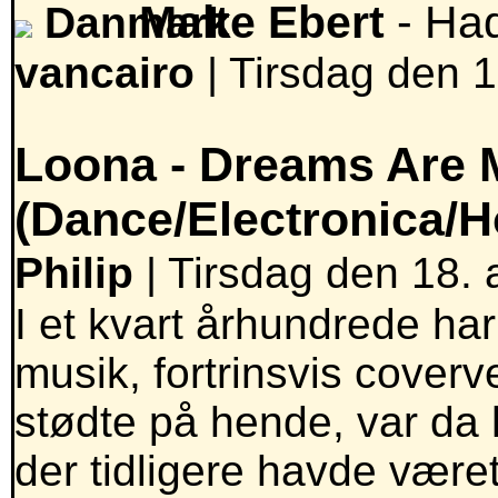
Malte Ebert
- Ha
vancairo
|
Tirsdag den 18
Loona -
Dreams Are M
(Dance/Electronica/
Philip
| Tirsdag den 18. a
I et kvart århundrede ha
musik, fortrinsvis coverv
stødte på hende, var da 
der tidligere havde været