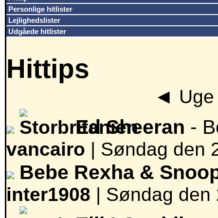
Personlige hitlister
Lejlighedslister
Udgåede hitlister
Hittips
◄
Uge 
Ed Sheeran
- B
vancairo
|
Søndag den 23
Bebe Rexha & Snoo
inter1908
|
Søndag den 2