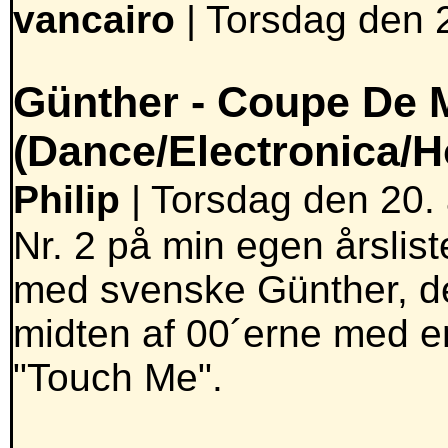
vancairo
|
Torsdag den 2
Günther -
Coupe De 
(Dance/Electronica/
Philip
| Torsdag den 20. 
Nr. 2 på min egen årslist
med svenske Günther, der
midten af 00´erne med 
"Touch Me".