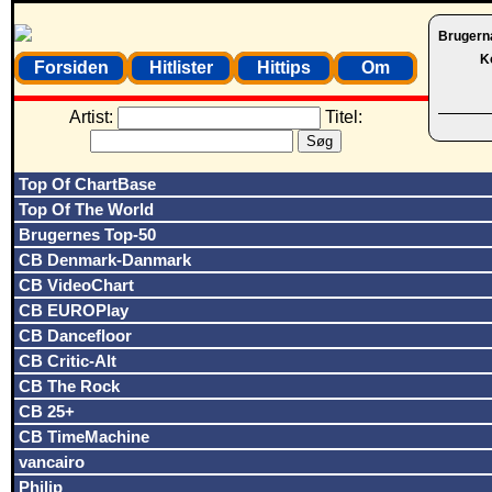
Brugern
K
Forsiden
Hitlister
Hittips
Om
Artist:
Titel:
Top Of ChartBase
Top Of The World
Brugernes Top-50
CB Denmark-Danmark
CB VideoChart
CB EUROPlay
CB Dancefloor
CB Critic-Alt
CB The Rock
CB 25+
CB TimeMachine
vancairo
Philip