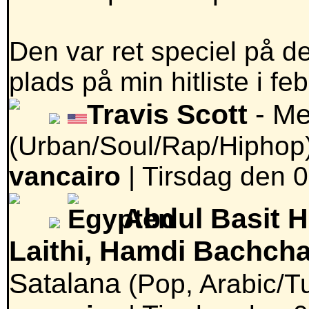
Den var ret speciel på 
plads på min hitliste i fe
Travis Scott
- Me
(Urban/Soul/Rap/Hiphop
vancairo
|
Tirsdag den 0
Abdul Basit 
Laithi, Hamdi Bachch
Satalana
(Pop, Arabic/T