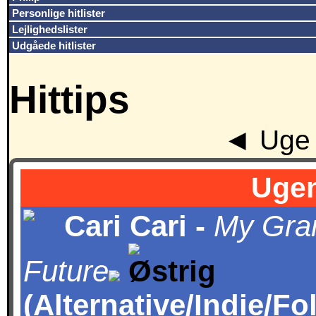
Personlige hitlister
Lejlighedslister
Udgåede hitlister
Hittips
◄
Uge 
Ugen
Cari Cari -
My Gra
Future
(Alternative/Indie/Fo