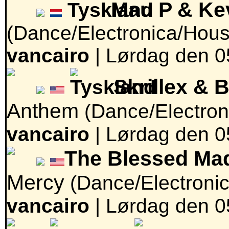
Mau P & Kev
(Dance/Electronica/Hous
vancairo
|
Lørdag den 05
Skrillex & 
Anthem
(Dance/Electro
vancairo
|
Lørdag den 05
The Blessed Ma
Mercy
(Dance/Electroni
vancairo
|
Lørdag den 05