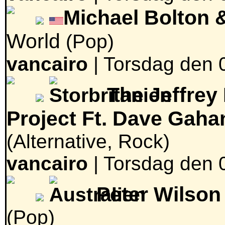
Michael Bolton 
World
(Pop)
vancairo
|
Torsdag den 0
The Jeffrey
Project Ft. Dave Gaha
(Alternative, Rock)
vancairo
|
Torsdag den 0
Peter Wilson
(Pop)