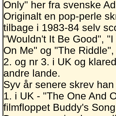
Only" her fra svenske A
Originalt en pop-perle s
tilbage i 1983-84 selv s
"Wouldn't It Be Good", 
On Me" og "The Riddle", 
2. og nr 3. i UK og klare
andre lande.
Syv år senere skrev han s
1. i UK - "The One And 
filmfloppet Buddy's Song