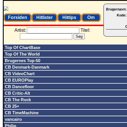
Brugernavn
Kode
Forsiden
Hitlister
Hittips
Om
O
Artist:
Titel:
Top Of ChartBase
Top Of The World
Brugernes Top-50
CB Denmark-Danmark
CB VideoChart
CB EUROPlay
CB Dancefloor
CB Critic-Alt
CB The Rock
CB 25+
CB TimeMachine
vancairo
Philip