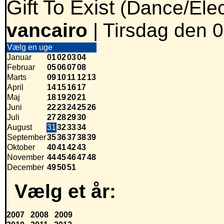
Gift To Exist
(Dance/Elec
vancairo
|
Tirsdag den 0
Vælg en uge
Januar
01
02
03
04
Februar
05
06
07
08
Marts
09
10
11
12
13
April
14
15
16
17
Maj
18
19
20
21
Juni
22
23
24
25
26
Juli
27
28
29
30
August
31
32
33
34
September
35
36
37
38
39
Oktober
40
41
42
43
November
44
45
46
47
48
December
49
50
51
Vælg et år:
2007
2008
2009