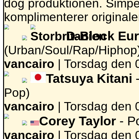
dog produktionen. Simp
komplimenterer originale
D-Block Eur
(Urban/Soul/Rap/Hiphop
vancairo
|
Torsdag den 0
Tatsuya Kitani
-
Pop)
vancairo
|
Torsdag den 0
Corey Taylor
- P
vancairo
|
Torsdag den 0