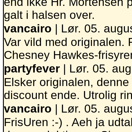
end ikke Hr. Mortensen p
galt i halsen over.
vancairo
| Lør. 05. augu
Var vild med originalen
Chesney Hawkes-frisyren
partyfever
| Lør. 05. aug
Elsker originalen, denne 
discount ende. Utrolig r
vancairo
| Lør. 05. augu
FrisUren :-) . Aeh ja udt