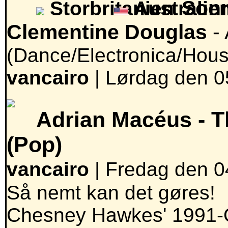
Sonn
Clementine Douglas
- 
(Dance/Electronica/Hous
vancairo
|
Lørdag den 05
Adrian Macéus -
T
(Pop)
vancairo
| Fredag den 04
Så nemt kan det gøres!
Chesney Hawkes' 1991-