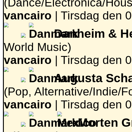
(Dance/Electronica/Hous
vancairo
|
Tirsdag den 0
Danheim & H
World Music)
vancairo
|
Tirsdag den 0
Augusta Sch
(Pop, Alternative/Indie/F
vancairo
|
Tirsdag den 0
Morten Gr