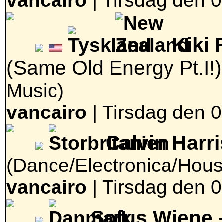
vancairo
|
Tirsdag den 0
Kiki
(Same Old Energy Pt.I!
Music)
vancairo
|
Tirsdag den 0
Calvin Harr
(Dance/Electronica/Hous
vancairo
|
Tirsdag den 0
Sofus Wiene