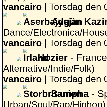
vancairo
|
Torsdag den 0
Aygün Kaz
Dance/Electronica/Hous
vancairo
|
Torsdag den 0
Hozier
- Franc
Alternative/Indie/Folk)
vancairo
|
Torsdag den 0
Sampha
- Sp
Urban/Soul/Rap/Hiphop)