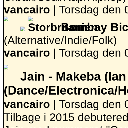
vancairo
|
Torsdag den 0
Bombay Bic
(Alternative/Indie/Folk)
vancairo
|
Torsdag den 0
Jain -
Makeba (Ian
(Dance/Electronica/H
vancairo
| Torsdag den 0
Tilbage i 2015 debutere