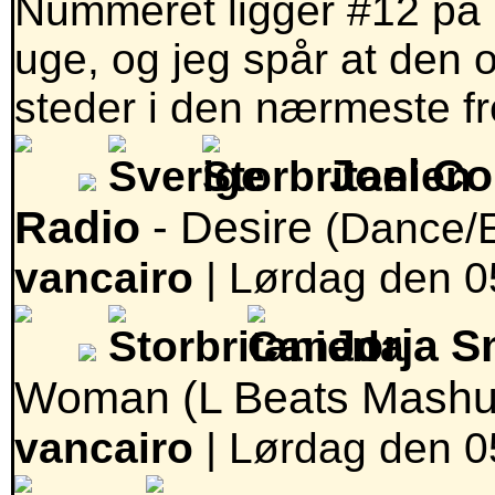
Nummeret ligger #12 på M
uge, og jeg spår at den o
steder i den nærmeste fr
Joel Co
Radio
- Desire
(Dance/E
vancairo
|
Lørdag den 05
Jorja S
Woman (L Beats Mash
vancairo
|
Lørdag den 05