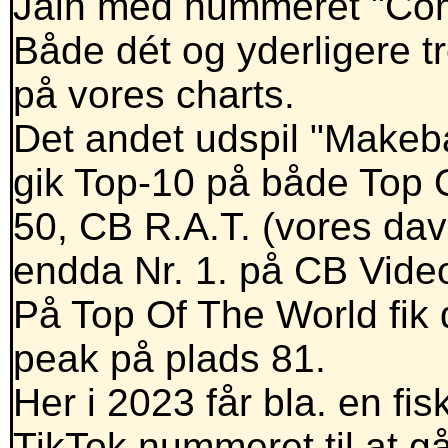
Jain med nummeret "Com
Både dét og yderligere tr
på vores charts.
Det andet udspil "Makeba
gik Top-10 på både Top 
50, CB R.A.T. (vores dav
endda Nr. 1. på CB Vide
På Top Of The World fik 
peak på plads 81.
Her i 2023 får bla. en fi
TikTok nummeret til at gå