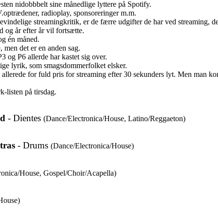
ten nidobbbelt sine månedlige lyttere på Spotify.
TV.optrædener, radioplay, sponsoreringer m.m.
indelige streamingkritik, er de færre udgifter de har ved streaming, de
g år efter år vil fortsætte.
 og én måned.
e, men det er en anden sag.
 og P6 allerde har kastet sig over.
ge lyrik, som smagsdommerfolket elsker.
n allerede for fuld pris for streaming efter 30 sekunders lyt. Men man ko
isten på tirsdag.
ed
- Dientes
(Dance/Electronica/House, Latino/Reggaeton)
tras
- Drums
(Dance/Electronica/House)
ronica/House, Gospel/Choir/Acapella)
House)