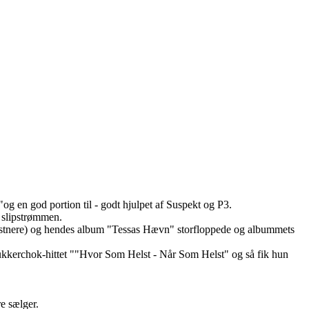
g en god portion til - godt hjulpet af Suspekt og P3.
i slipstrømmen.
kunstnere) og hendes album "Tessas Hævn" storfloppede og albummets
kkerchok-hittet ""Hvor Som Helst - Når Som Helst" og så fik hun
re sælger.