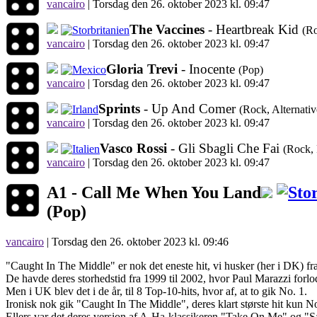
vancairo
|
Torsdag den 26. oktober 2023 kl. 09:47
The Vaccines
- Heartbreak Kid
(Ro
vancairo
|
Torsdag den 26. oktober 2023 kl. 09:47
Gloria Trevi
- Inocente
(Pop)
vancairo
|
Torsdag den 26. oktober 2023 kl. 09:47
Sprints
- Up And Comer
(Rock, Alternativ
vancairo
|
Torsdag den 26. oktober 2023 kl. 09:47
Vasco Rossi
- Gli Sbagli Che Fai
(Rock,
vancairo
|
Torsdag den 26. oktober 2023 kl. 09:47
A1 -
Call Me When You Land
(Pop)
vancairo
| Torsdag den 26. oktober 2023 kl. 09:46
"Caught In The Middle" er nok det eneste hit, vi husker (her i DK) fr
De havde deres storhedstid fra 1999 til 2002, hvor Paul Marazzi forlod k
Men i UK blev det i de år, til 8 Top-10-hits, hvor af, at to gik No. 1.
Ironisk nok gik "Caught In The Middle", deres klart største hit kun N
Ellers var det deres version af A-Ha-klassikeren "Take On Me" og 