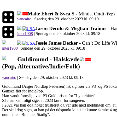
Malte Ebert & Svea S
- Mindst Ondt
(Pop)
vancairo
|
Søndag den 29. oktober 2023 kl. 09:19
Jason Derulo & Meghan Trainor
- Ha
inter1908
|
Søndag den 29. oktober 2023 kl. 09:18
Jessie James Decker
- Can´t Do Life W
inter1908
|
Søndag den 29. oktober 2023 kl. 09:18
Guldimund -
Halskæde
(Pop, Alternative/Indie/Folk)
vancairo
| Søndag den 29. oktober 2023 kl. 09:18
Guldimund (Asger Nordtop Pedersen) fik sig især via P3- og P6-foku
Ganske flot for IndiePop.
Han vandt fornyligt ved P3 Guld prisen for "Lytterhittet".
Så man kan roligt sige, at 2023 kører for sangeren.
I 2021 var han dog noget frustreret og var ude med meldingen om, at 
Det skal dog siges, at han på det tidspunkt kun i alt kunne skrabe
nummeret "Brænder Stadig".