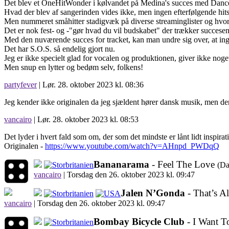
Det blev et OneHitWonder i kølvandet på Medina's succes med Danc
Hvad der blev af sangerinden vides ikke, men ingen efterfølgende hits bl
Men nummeret småhitter stadigvæk på diverse streaminglister og hvorf
Det er nok fest- og -"gør hvad du vil budskabet" der trækker succesen
Med den nuværende succes for tracket, kan man undre sig over, at ingen 
Det har S.O.S. så endelig gjort nu.
Jeg er ikke specielt glad for vocalen og produktionen, giver ikke noget 
Men snup en lytter og bedøm selv, folkens!
partyfever
| Lør. 28. oktober 2023 kl. 08:36
Jeg kender ikke originalen da jeg sjældent hører dansk musik, men de
vancairo
| Lør. 28. oktober 2023 kl. 08:53
Det lyder i hvert fald som om, der som det mindste er lånt lidt inspira
Originalen -
https://www.youtube.com/watch?v=AHnpd_PWDqQ
Bananarama
- Feel The Love
(Da
vancairo
|
Torsdag den 26. oktober 2023 kl. 09:47
Jalen N’Gonda
- That’s A
vancairo
|
Torsdag den 26. oktober 2023 kl. 09:47
Bombay Bicycle Club
- I Want T