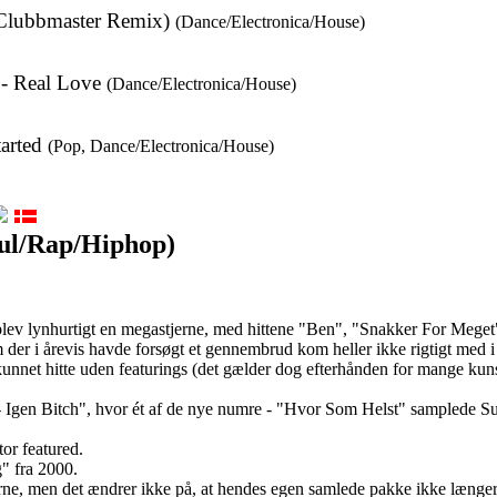
 Clubbmaster Remix)
(Dance/Electronica/House)
- Real Love
(Dance/Electronica/House)
arted
(Pop, Dance/Electronica/House)
oul/Rap/Hiphop)
blev lynhurtigt en megastjerne, med hittene "Ben", "Snakker For Meget"o
 der i årevis havde forsøgt et gennembrud kom heller ikke rigtigt med 
ke kunnet hitte uden featurings (det gælder dog efterhånden for mange 
Igen Bitch", hvor ét af de nye numre - "Hvor Som Helst" samplede Su
or featured.
" fra 2000.
isterne, men det ændrer ikke på, at hendes egen samlede pakke ikke længe