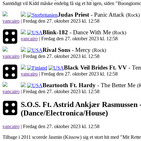
Samtidigt vil Kidd måske endelig få sig et hit igen, siden "Buongiorno
Judas Priest
- Panic Attack
(Rock)
vancairo
|
Fredag den 27. oktober 2023 kl. 12:58
Blink-182
- Dance With Me
(Rock)
vancairo
|
Fredag den 27. oktober 2023 kl. 12:58
Rival Sons
- Mercy
(Rock)
vancairo
|
Fredag den 27. oktober 2023 kl. 12:58
Black Veil Brides Ft. VV
- Te
vancairo
|
Fredag den 27. oktober 2023 kl. 12:58
Beartooth Ft. Hardy
- The Better Me
(
vancairo
|
Fredag den 27. oktober 2023 kl. 12:58
S.O.S. Ft. Astrid Ankjær Rasmussen 
(Dance/Electronica/House)
vancairo
| Fredag den 27. oktober 2023 kl. 12:58
Tilbage i 2011 scorede Jasmin (Kissow) sig et stort hit med "Mit Rette