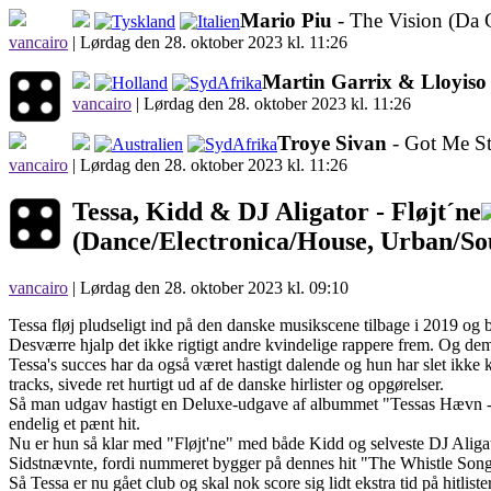
Mario Piu
- The Vision (Da
vancairo
|
Lørdag den 28. oktober 2023 kl. 11:26
Martin Garrix & Lloyiso
vancairo
|
Lørdag den 28. oktober 2023 kl. 11:26
Troye Sivan
- Got Me St
vancairo
|
Lørdag den 28. oktober 2023 kl. 11:26
Tessa, Kidd & DJ Aligator -
Fløjt´ne
(Dance/Electronica/House, Urban/S
vancairo
| Lørdag den 28. oktober 2023 kl. 09:10
Tessa fløj pludseligt ind på den danske musikscene tilbage i 2019 og 
Desværre hjalp det ikke rigtigt andre kvindelige rappere frem. Og dem
Tessa's succes har da også været hastigt dalende og hun har slet ik
tracks, sivede ret hurtigt ud af de danske hirlister og opgørelser.
Så man udgav hastigt en Deluxe-udgave af albummet "Tessas Hævn - 
endelig et pænt hit.
Nu er hun så klar med "Fløjt'ne" med både Kidd og selveste DJ Aligat
Sidstnævnte, fordi nummeret bygger på dennes hit "The Whistle Song
Så Tessa er nu gået club og skal nok score sig lidt ekstra tid på hitl