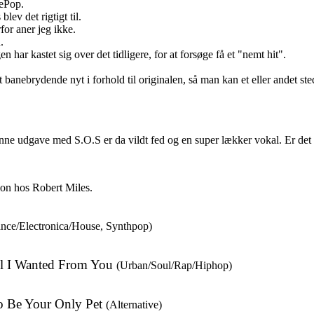
ePop.
ev det rigtigt til.
or aner jeg ikke.
.
har kastet sig over det tidligere, for at forsøge få et "nemt hit".
banebrydende nyt i forhold til originalen, så man kan et eller andet sted,
nne udgave med S.O.S er da vildt fed og en super lækker vokal. Er det 
tion hos Robert Miles.
nce/Electronica/House, Synthpop)
ll I Wanted From You
(Urban/Soul/Rap/Hiphop)
o Be Your Only Pet
(Alternative)