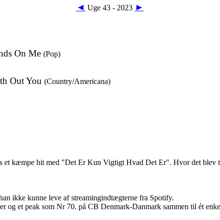
◄
►
Uge 43 - 2023
nds On Me
(Pop)
ith Out You
(Country/Americana)
s et kæmpe hit med "Det Er Kun Vigtigt Hvad Det Er". Hvor det blev t
han ikke kunne leve af streamingindtægterne fra Spotify.
 4 uger og et peak som Nr 70. på CB Denmark-Danmark sammen til ét en