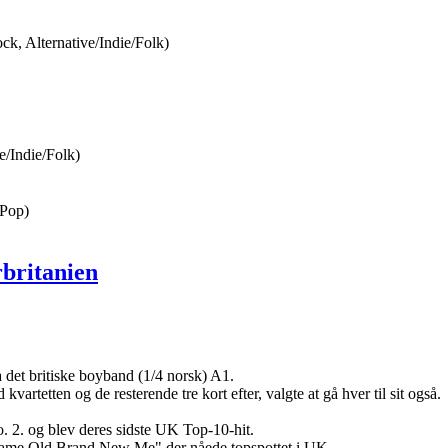
ck, Alternative/Indie/Folk)
e/Indie/Folk)
 Pop)
a det britiske boyband (1/4 norsk) A1.
vartetten og de resterende tre kort efter, valgte at gå hver til sit også.
o. 2. og blev deres sidste UK Top-10-hit.
"Same Old Brand New Me" der nåede topspottet i UK.