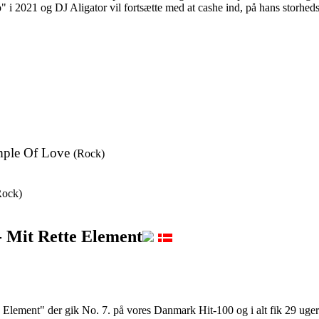
" i 2021 og DJ Aligator vil fortsætte med at cashe ind, på hans storheds
mple Of Love
(Rock)
Rock)
-
Mit Rette Element
 Element" der gik No. 7. på vores Danmark Hit-100 og i alt fik 29 uger 