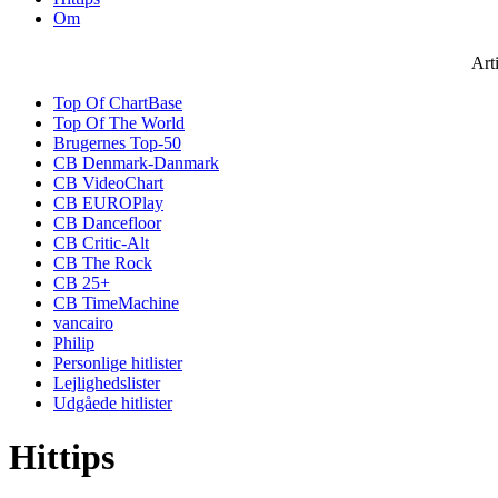
Om
Art
Top Of ChartBase
Top Of The World
Brugernes Top-50
CB Denmark-Danmark
CB VideoChart
CB EUROPlay
CB Dancefloor
CB Critic-Alt
CB The Rock
CB 25+
CB TimeMachine
vancairo
Philip
Personlige hitlister
Lejlighedslister
Udgåede hitlister
Hittips