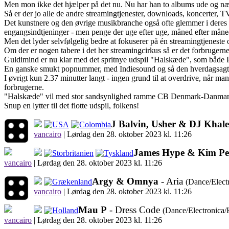
Men mon ikke det hjælper på det nu. Nu har han to albums ude og næs
Så er der jo alle de andre streamingtjenester, downloads, koncerter, 
Det kunstnere og den øvrige musikbranche også ofte glemmer i deres ev
engangsindtjeninger - men penge der uge efter uge, måned efter måned o
Men det lyder selvfølgelig bedre at fokuserer på én streamingtjeneste
Om der er nogen tabere i det her streamingcirkus så er det forbrugern
Guldimind er nu klar med det spritnye udspil "Halskæde", som både P3
En ganske smukt popnummer, med Indiesound og så den hverdagsagti
I øvrigt kun 2.37 minutter langt - ingen grund til at overdrive, når ma
forbrugerne.
"Halskæde" vil med stor sandsynlighed ramme CB Denmark-Danmark-l
Snup en lytter til det flotte udspil, folkens!
J Balvin, Usher & DJ Khal
vancairo
|
Lørdag den 28. oktober 2023 kl. 11:26
James Hype & Kim Pe
vancairo
|
Lørdag den 28. oktober 2023 kl. 11:26
Argy & Omnya
- Aria
(Dance/Elect
vancairo
|
Lørdag den 28. oktober 2023 kl. 11:26
Mau P
- Dress Code
(Dance/Electronica/
vancairo
|
Lørdag den 28. oktober 2023 kl. 11:26