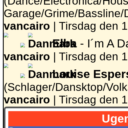
(Dance/Electronica/Hou
Garage/Grime/Bassline/
vancairo
|
Tirsdag den 1
Elba
- I´m A 
vancairo
|
Tirsdag den 1
Louise Esper
(Schlager/Dansktop/Vol
vancairo
|
Tirsdag den 1
Ugen