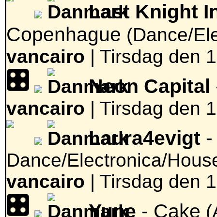
Last Knight I
Copenhague
(Dance/El
vancairo
|
Tirsdag den 1
Neon Capital
vancairo
|
Tirsdag den 1
Laura4evigt
-
Dance/Electronica/Hous
vancairo
|
Tirsdag den 1
Yune
- Cake
(