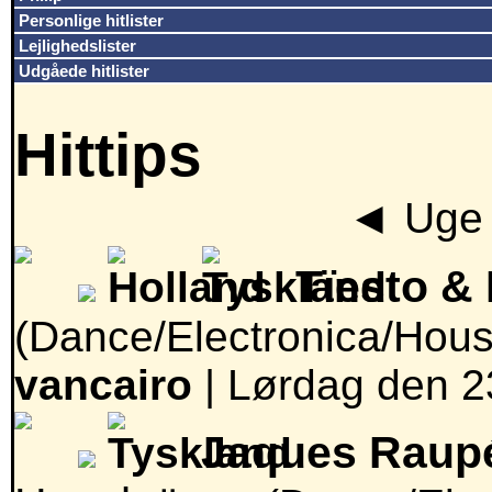
Personlige hitlister
Lejlighedslister
Udgåede hitlister
Hittips
◄
Uge 
Tïesto &
(Dance/Electronica/Hous
vancairo
|
Lørdag den 2
Jaques Raupé