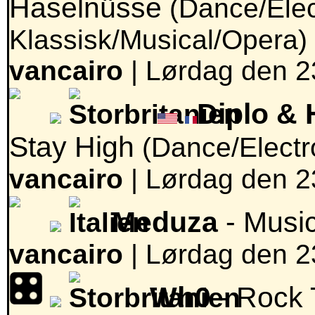
Haselnüsse
(Dance/Elec
Klassisk/Musical/Opera)
vancairo
|
Lørdag den 2
Diplo & 
Stay High
(Dance/Electr
vancairo
|
Lørdag den 2
Meduza
- Musi
vancairo
|
Lørdag den 2
Wh0
- Rock 