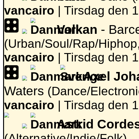
vancairo
|
Tirsdag den 1
Volkan
- Barc
(Urban/Soul/Rap/Hiphop
vancairo
|
Tirsdag den 1
Axel Joh
Waters
(Dance/Electron
vancairo
|
Tirsdag den 1
Astrid Corde
(Alternative/Indie/Folk)