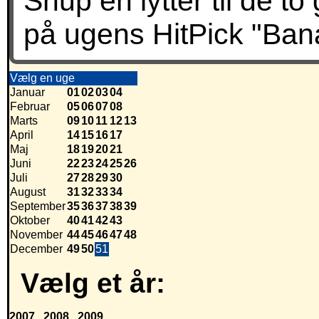
Snup en lytter til de 
på ugens HitPick "Bana
Vælg en uge
Januar
01
02
03
04
Februar
05
06
07
08
Marts
09
10
11
12
13
April
14
15
16
17
Maj
18
19
20
21
Juni
22
23
24
25
26
Juli
27
28
29
30
August
31
32
33
34
September
35
36
37
38
39
Oktober
40
41
42
43
November
44
45
46
47
48
December
49
50
51
Vælg et år:
2007
2008
2009