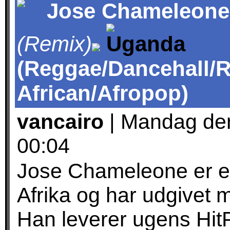
Jose Chameleone 
(Remix)
(Reggae/Dancehall/
African/Afropop)
vancairo
| Mandag den
00:04
Jose Chameleone er en
Afrika og har udgivet m
Han leverer ugens Hi