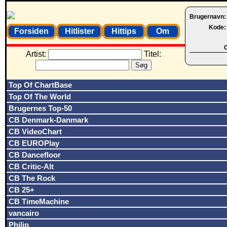
Brugernavn
Kode
Forsiden
Hitlister
Hittips
Om
O
Artist:
Titel:
Top Of ChartBase
Top Of The World
Brugernes Top-50
CB Denmark-Danmark
CB VideoChart
CB EUROPlay
CB Dancefloor
CB Critic-Alt
CB The Rock
CB 25+
CB TimeMachine
vancairo
Philip