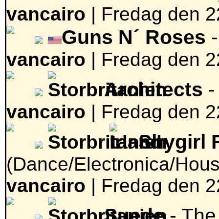
vancairo
|
Fredag den 2
Guns N´ Roses
-
vancairo
|
Fredag den 2
Architects
-
vancairo
|
Fredag den 2
Shygirl 
(Dance/Electronica/Hous
vancairo
|
Fredag den 2
Suede
- The