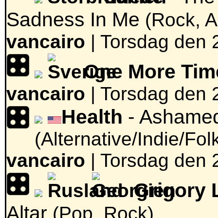
Sadness In Me
(Rock, A
vancairo
|
Torsdag den 
One More Tim
vancairo
|
Torsdag den 
Health
- Ashamed
(Alternative/Indie/Fo
vancairo
|
Torsdag den 
Grigory 
Altar
(Pop, Rock)