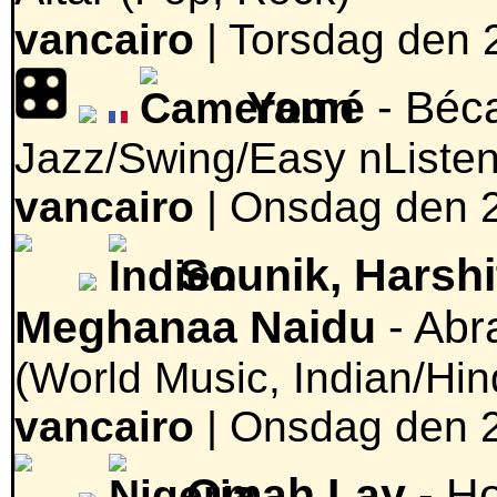
vancairo
|
Torsdag den 
Yamé
- Béc
Jazz/Swing/Easy nListen
vancairo
|
Onsdag den 2
Sounik, Harshi
Meghanaa Naidu
- Abr
(World Music, Indian/Hin
vancairo
|
Onsdag den 2
Omah Lay
- H