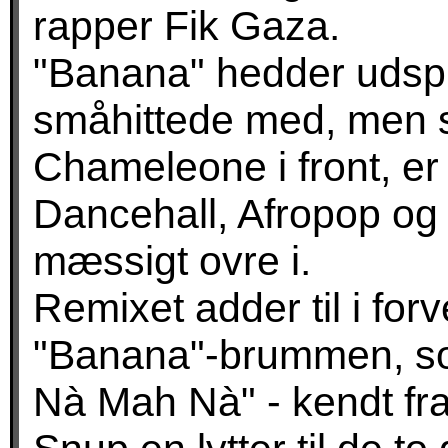
rapper Fik Gaza.
"Banana" hedder udspi
småhittede med, men
Chameleone i front, er b
Dancehall, Afropop og
mæssigt ovre i.
Remixet adder til i fo
"Banana"-brummen, s
Nà Mah Nà" - kendt f