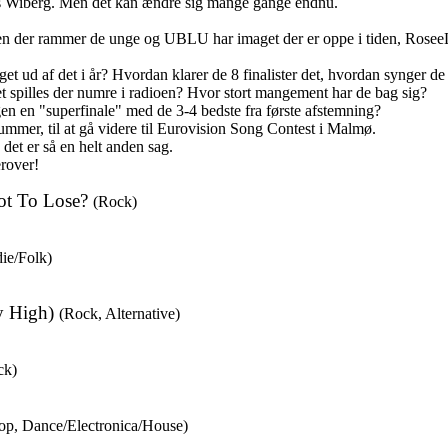
nus Wiberg. Men det kan ændre sig mange gange endnu.
er rammer de unge og UBLU har imaget der er oppe i tiden, RoseeLu 
ud af det i år? Hvordan klarer de 8 finalister det, hvordan synger de 
t spilles der numre i radioen? Hvor stort mangement har de bag sig?
gen en "superfinale" med de 3-4 bedste fra første afstemning?
ummer, til at gå videre til Eurovision Song Contest i Malmø.
det er så en helt anden sag.
rover!
ot To Lose?
(Rock)
die/Folk)
ay High)
(Rock, Alternative)
ck)
op, Dance/Electronica/House)