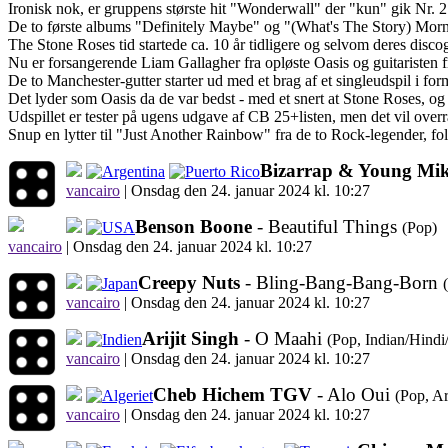
Ironisk nok, er gruppens største hit "Wonderwall" der "kun" gik Nr. 
De to første albums "Definitely Maybe" og "(What's The Story) Morni
The Stone Roses tid startede ca. 10 år tidligere og selvom deres discog
Nu er forsangerende Liam Gallagher fra opløste Oasis og guitaristen f
De to Manchester-gutter starter ud med et brag af et singleudspil i f
Det lyder som Oasis da de var bedst - med et snert at Stone Roses, og 
Udspillet er tester på ugens udgave af CB 25+listen, men det vil over
Snup en lytter til "Just Another Rainbow" fra de to Rock-legender, fo
Bizarrap & Young Mi
vancairo
|
Onsdag den 24. januar 2024 kl. 10:27
Benson Boone
- Beautiful Things
(Pop)
vancairo
|
Onsdag den 24. januar 2024 kl. 10:27
Creepy Nuts
- Bling-Bang-Bang-Born
vancairo
|
Onsdag den 24. januar 2024 kl. 10:27
Arijit Singh
- O Maahi
(Pop, Indian/Hind
vancairo
|
Onsdag den 24. januar 2024 kl. 10:27
Cheb Hichem TGV
- Alo Oui
(Pop, Ar
vancairo
|
Onsdag den 24. januar 2024 kl. 10:27