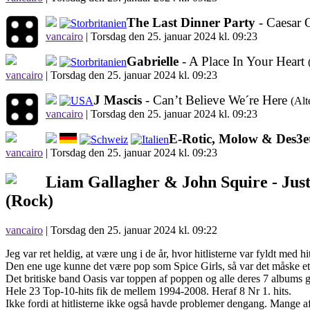
The Last Dinner Party
- Caesar
vancairo
|
Torsdag den 25. januar 2024 kl. 09:23
Gabrielle
- A Place In Your Heart
vancairo
|
Torsdag den 25. januar 2024 kl. 09:23
J Mascis
- Can’t Believe We´re Here
(Alt
vancairo
|
Torsdag den 25. januar 2024 kl. 09:23
E-Rotic, Molow & Des3e
vancairo
|
Torsdag den 25. januar 2024 kl. 09:23
Liam Gallagher & John Squire -
Jus
(Rock)
vancairo
| Torsdag den 25. januar 2024 kl. 09:22
Jeg var ret heldig, at være ung i de år, hvor hitlisterne var fyldt med 
Den ene uge kunne det være pop som Spice Girls, så var det måske et 
Det britiske band Oasis var toppen af poppen og alle deres 7 albums 
Hele 23 Top-10-hits fik de mellem 1994-2008. Heraf 8 Nr 1. hits.
Ikke fordi at hitlisterne ikke også havde problemer dengang. Mange af 