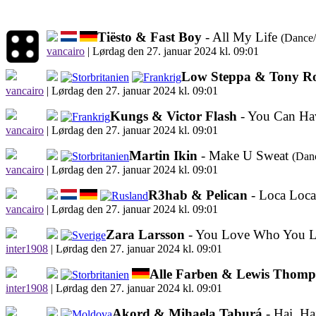
Tiësto & Fast Boy
- All My Life
(Dance/
vancairo
|
Lørdag den 27. januar 2024 kl. 09:01
Low Steppa & Tony R
vancairo
|
Lørdag den 27. januar 2024 kl. 09:01
Kungs & Victor Flash
- You Can Ha
vancairo
|
Lørdag den 27. januar 2024 kl. 09:01
Martin Ikin
- Make U Sweat
(Dan
vancairo
|
Lørdag den 27. januar 2024 kl. 09:01
R3hab & Pelican
- Loca Loc
vancairo
|
Lørdag den 27. januar 2024 kl. 09:01
Zara Larsson
- You Love Who You 
inter1908
|
Lørdag den 27. januar 2024 kl. 09:01
Alle Farben & Lewis Thomp
inter1908
|
Lørdag den 27. januar 2024 kl. 09:01
Akord & Mihaela Taburá
- Hai, H