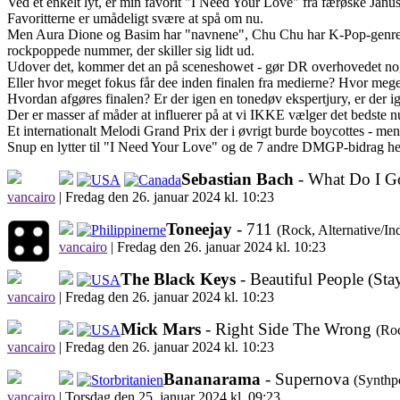
Ved ét enkelt lyt, er min favorit "I Need Your Love" fra færøske Ja
Favoritterne er umådeligt svære at spå om nu.
Men Aura Dione og Basim har "navnene", Chu Chu har K-Pop-genren d
rockpoppede nummer, der skiller sig lidt ud.
Udover det, kommer det an på sceneshowet - gør DR overhovedet noget 
Eller hvor meget fokus får dee inden finalen fra medierne? Hvor mege
Hvordan afgøres finalen? Er der igen en tonedøv ekspertjury, er der i
Der er masser af måder at influerer på at vi IKKE vælger det bedste n
Et internationalt Melodi Grand Prix der i øvrigt burde boycottes - men 
Snup en lytter til "I Need Your Love" og de 7 andre DMGP-bidrag he
Sebastian Bach
- What Do I G
vancairo
|
Fredag den 26. januar 2024 kl. 10:23
Toneejay
- 711
(Rock, Alternative/In
vancairo
|
Fredag den 26. januar 2024 kl. 10:23
The Black Keys
- Beautiful People (St
vancairo
|
Fredag den 26. januar 2024 kl. 10:23
Mick Mars
- Right Side The Wrong
(Ro
vancairo
|
Fredag den 26. januar 2024 kl. 10:23
Bananarama
- Supernova
(Synthp
vancairo
|
Torsdag den 25. januar 2024 kl. 09:23