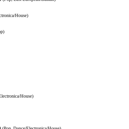
ctronica/House)
op)
Electronica/House)
)
(Pop, Dance/Electronica/House)