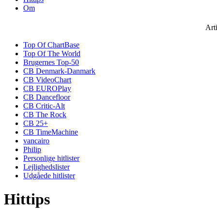
Om
Art
Top Of ChartBase
Top Of The World
Brugernes Top-50
CB Denmark-Danmark
CB VideoChart
CB EUROPlay
CB Dancefloor
CB Critic-Alt
CB The Rock
CB 25+
CB TimeMachine
vancairo
Philip
Personlige hitlister
Lejlighedslister
Udgåede hitlister
Hittips