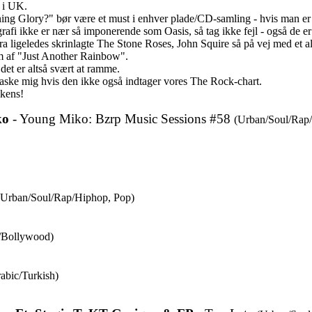
2 i UK.
ng Glory?" bør være et must i enhver plade/CD-samling - hvis man er t
rafi ikke er nær så imponerende som Oasis, så tag ikke fejl - også de er
ra ligeledes skrinlagte The Stone Roses, John Squire så på vej med et 
orm af "Just Another Rainbow".
det er altså svært at ramme.
raske mig hvis den ikke også indtager vores The Rock-chart.
lkens!
ko
- Young Miko: Bzrp Music Sessions #58
(Urban/Soul/Rap/
(Urban/Soul/Rap/Hiphop, Pop)
i/Bollywood)
abic/Turkish)