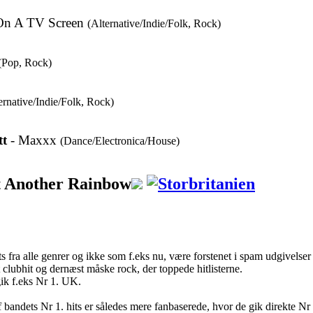
 On A TV Screen
(Alternative/Indie/Folk, Rock)
(Pop, Rock)
ernative/Indie/Folk, Rock)
tt
- Maxxx
(Dance/Electronica/House)
t Another Rainbow
hits fra alle genrer og ikke som f.eks nu, være forstenet i spam udgivelse
clubhit og dernæst måske rock, der toppede hitlisterne.
gik f.eks Nr 1. UK.
bandets Nr 1. hits er således mere fanbaserede, hvor de gik direkte Nr 1