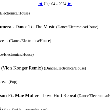
◄
►
Uge 04 - 2024
Electronica/House)
omera
- Dance To The Music
(Dance/Electronica/House)
ve It
(Dance/Electronica/House)
ce/Electronica/House)
a (Vion Konger Remix)
(Dance/Electronica/House)
Love
(Pop)
son Ft. Mae Muller
- Love Hurt Repeat
(Dance/Electronica/
ai
(Pop, East European/Balkan)