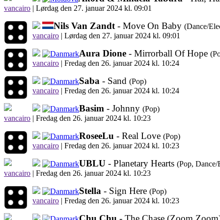
vancairo
|
Lørdag den 27. januar 2024 kl. 09:01
Nils Van Zandt
- Move On Baby
(Dance/Ele
vancairo
|
Lørdag den 27. januar 2024 kl. 09:01
Aura Dione
- Mirrorball Of Hope
(P
vancairo
|
Fredag den 26. januar 2024 kl. 10:24
Saba
- Sand
(Pop)
vancairo
|
Fredag den 26. januar 2024 kl. 10:24
Basim
- Johnny
(Pop)
vancairo
|
Fredag den 26. januar 2024 kl. 10:23
RoseeLu
- Real Love
(Pop)
vancairo
|
Fredag den 26. januar 2024 kl. 10:23
UBLU
- Planetary Hearts
(Pop, Dance/
vancairo
|
Fredag den 26. januar 2024 kl. 10:23
Stella
- Sign Here
(Pop)
vancairo
|
Fredag den 26. januar 2024 kl. 10:23
Chu Chu
- The Chase (Zoom Zoom