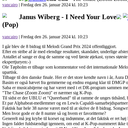
vancairo
|
Fredag den 26. januar 2024 kl. 10:23
Janus Wiberg -
I Need Your Love
(Pop)
vancairo
| Fredag den 26. januar 2024 kl. 10:23
I går blev de 8 bidrag til Melodi Grand Prix 2024 offentliggjort.
Efter en stribe af år med elendige resultater, skandaler, underlige afs
Antallet af sange er dog de samme og ved første øjekast, synes største
ekspertjuryen:-)
Ole Tøpholm er tilbage som kommentator ved det internationale Melodi
upartisk.
Tilbage til den danske finale. Her er det store kendte navn i år, Aura D
Basim er også hævet fra gemmerne og endnu engang klar til DMGP og 
Saba er musicalstjerne og har været med i et DR-program sammen med s
"The Chase (Zoom Zoom)" er nærmer sig K-Pop.
Til sidst er der UBLU et "Queerband" til at ramme de unges tidsånd,
Et par Alphabeat-medlemmer og en Lewis Capaldi-samarbejdspartner e
Faktisk har hele 38 navne været med til at skrive de 8 bidrag. Songwr
Men hvor gode er de 8 numre så og hvem er favoritterne?
Generelt må jeg krybe til korset og indrømme, at det faktisk er ret høj kv
Ingen falder fuldstændigt igennem, om end at K-Pop-nummeret ikke til