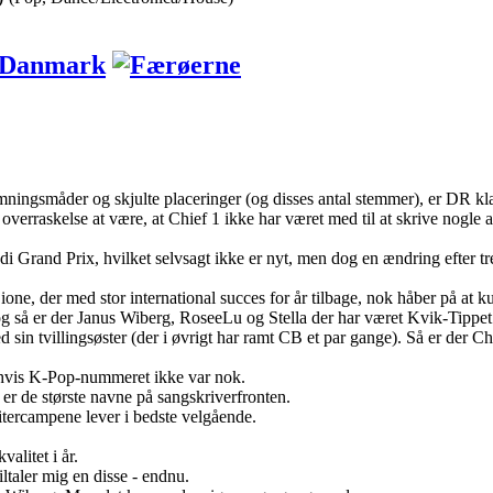
temningsmåder og skjulte placeringer (og disses antal stemmer), er DR kl
 overraskelse at være, at Chief 1 ikke har været med til at skrive nogle
 Grand Prix, hvilket selvsagt ikke er nyt, men dog en ændring efter t
ione, der med stor international succes for år tilbage, nok håber på at kun
så er der Janus Wiberg, RoseeLu og Stella der har været Kvik-Tippet
in tvillingsøster (der i øvrigt har ramt CB et par gange). Så er der C
 hvis K-Pop-nummeret ikke var nok.
r de største navne på sangskriverfronten.
itercampene lever i bedste velgående.
alitet i år.
taler mig en disse - endnu.