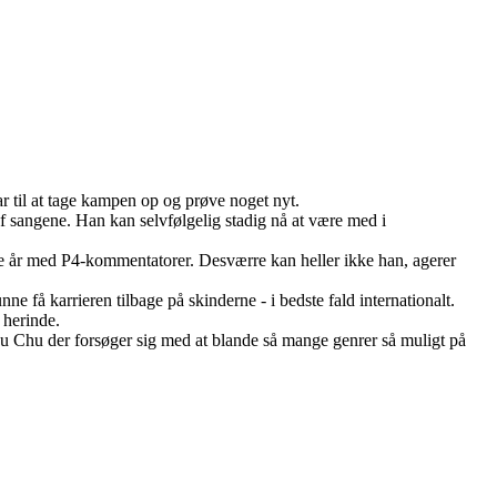
ar til at tage kampen op og prøve noget nyt.
 af sangene. Han kan selvfølgelig stadig nå at være med i
re år med P4-kommentatorer. Desværre kan heller ikke han, agerer
ne få karrieren tilbage på skinderne - i bedste fald internationalt.
 herinde.
hu Chu der forsøger sig med at blande så mange genrer så muligt på