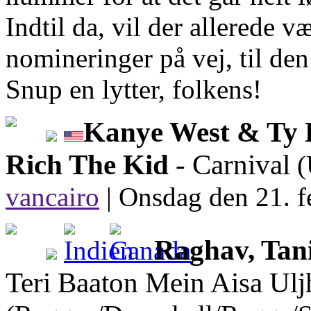
Indtil da, vil der allerede 
nomineringer på vej, til de
Snup en lytter, folkens!
Kanye West & Ty D
Rich The Kid
- Carnival
(
vancairo
|
Onsdag den 21. f
Raghav, Tan
Teri Baaton Mein Aisa Ulj