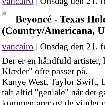
vancairo
|
Onsdag den 21. f
Beyoncé -
Texas Hol
(Country/Americana, U
vancairo
| Onsdag den 21. f
Der er en håndfuld artister,
Klæder" ofte passer på.
Kanye West, Taylor Swift, D
talt altid "geniale" når det
kommentarer og de vinder et