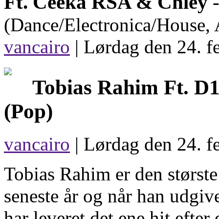
Ft. Ceeka RSA & Chley
-
(Dance/Electronica/House, 
vancairo
|
Lørdag den 24. f
Tobias Rahim Ft. 
(Pop)
vancairo
| Lørdag den 24. f
Tobias Rahim er den størst
seneste år og når han udgiv
har leveret det ene hit efter