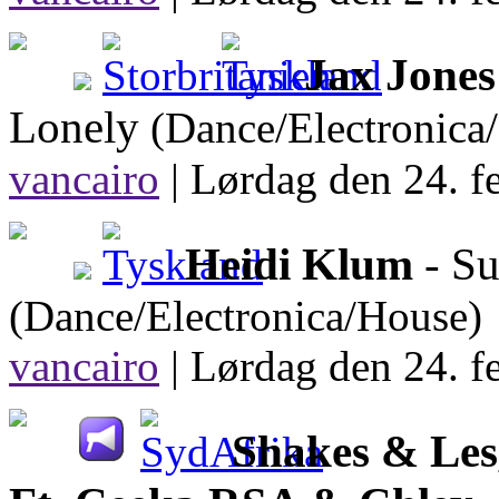
Jax Jones
Lonely
(Dance/Electronica
vancairo
|
Lørdag den 24. f
Heidi Klum
- Su
(Dance/Electronica/House)
vancairo
|
Lørdag den 24. f
Shakes & Le