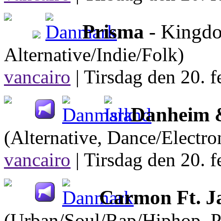
Prisma
- King
Alternative/Indie/Folk)
vancairo
|
Tirsdag den 20. f
Danheim 
(Alternative, Dance/Electr
vancairo
|
Tirsdag den 20. f
Carmon Ft. J
(Urban/Soul/Rap/Hiphop, 