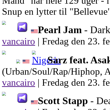
Mand" har hele 129 uger - i
Snup en lytter til "Bellevue
Pearl Jam
- Dark
vancairo
|
Fredag den 23. fe
Sarz feat. As
(Urban/Soul/Rap/Hiphop, A
vancairo
|
Fredag den 23. fe
Scott Stapp
- De