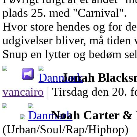
plads 25. med "Carnival".
Hvor store hendes og for d
udgivelser bliver, må tiden 
Snup en lytter og bedøm sel
Jonah Blacks
vancairo
|
Tirsdag den 20. f
Noah Carter &
(Urban/Soul/Rap/Hiphop)