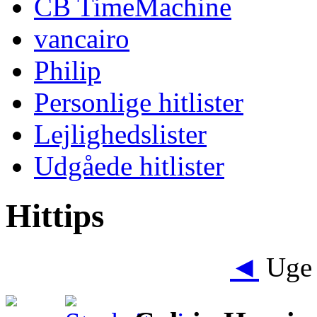
CB TimeMachine
vancairo
Philip
Personlige hitlister
Lejlighedslister
Udgåede hitlister
Hittips
◄
Uge 