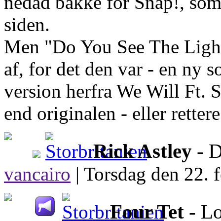
nedad bakke for Snap!, som i
siden.
Men "Do You See The Light"
af, for det den var - en ny 
version herfra We Will Ft. 
end originalen - eller retter
Rick Astley
- D
vancairo
|
Torsdag den 22. f
Four Tet
- L