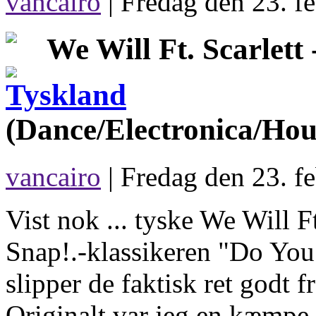
vancairo
|
Fredag den 23. fe
We Will Ft. Scarlett 
(Dance/Electronica/Hou
vancairo
| Fredag den 23. f
Vist nok ... tyske We Will Ft
Snap!.-klassikeren "Do You
slipper de faktisk ret godt fr
Originalt var jeg en kæmpe 