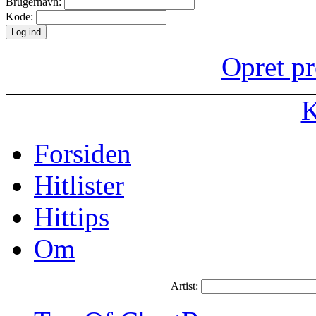
Brugernavn:
Kode:
Opret pr
K
Forsiden
Hitlister
Hittips
Om
Artist: