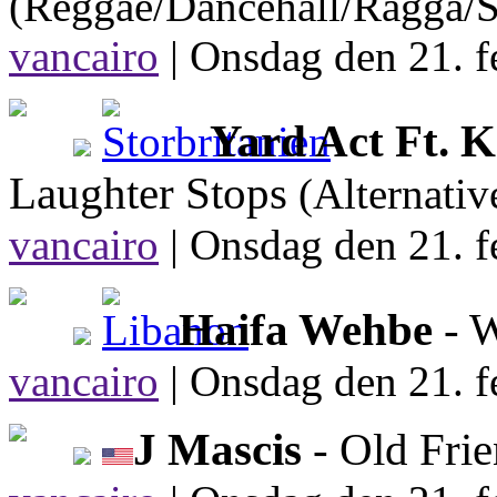
(Reggae/Dancehall/Ragga/S
vancairo
|
Onsdag den 21. f
Yard Act Ft. K
Laughter Stops
(Alternativ
vancairo
|
Onsdag den 21. f
Haifa Wehbe
- W
vancairo
|
Onsdag den 21. f
J Mascis
- Old Fri