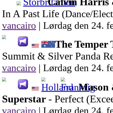
Calvin Harri
In A Past Life
(Dance/Elec
vancairo
|
Lørdag den 24. f
The Temper 
Summit & Silver Panda R
vancairo
|
Lørdag den 24. f
Mason &
Superstar
- Perfect (Exce
vancairo
|
Lørdag den 24. f