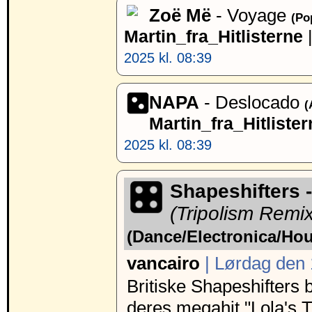
Zoë Më
- Voyage
(Po
Martin_fra_Hitlisterne
2025 kl. 08:39
NAPA
- Deslocado
(
Martin_fra_Hitlister
2025 kl. 08:39
Shapeshifters 
(Tripolism Remix
(Dance/Electronica/Ho
vancairo
| Lørdag den 
Britiske Shapeshifters
deres megahit "Lola's 