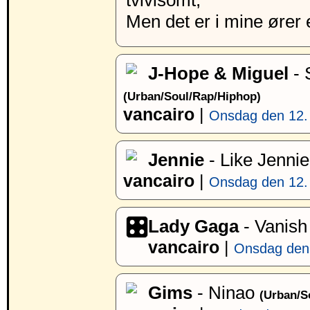
tvivlsomt,
Men det er i mine ører 
J-Hope & Miguel
- 
(Urban/Soul/Rap/Hiphop)
vancairo
|
Onsdag den 12. 
Jennie
- Like Jenni
vancairo
|
Onsdag den 12. 
Lady Gaga
- Vanish
vancairo
|
Onsdag den 
Gims
- Ninao
(Urban/S