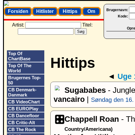
Brugernavn:
Forsiden
Hitlister
Hittips
Om
Kode:
Artist:
Titel:
Opret
Top Of
Hittips
ChartBase
Top Of The
World
◄
Uge 
Brugernes Top-
50
Sugababes
- Jungl
CB Denmark-
Danmark
vancairo
|
Søndag den 16. 
CB VideoChart
CB EUROPlay
CB Dancefloor
Chappell Roan
- Th
CB Critic-Alt
Country/Americana)
CB The Rock