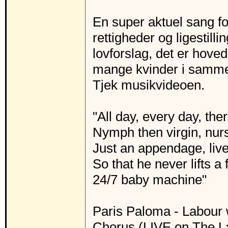
En super aktuel sang fo
rettigheder og ligestill
lovforslag, det er hove
mange kvinder i samme
Tjek musikvideoen.
"All day, every day, the
Nymph then virgin, nur
Just an appendage, live
So that he never lifts a 
24/7 baby machine"
Paris Paloma - Labour 
Chorus (LIVE on The L