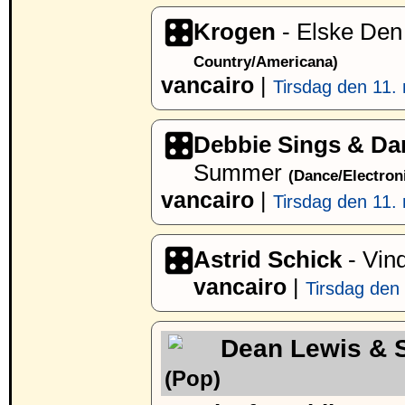
Krogen
- Elske De
Country/Americana)
vancairo
|
Tirsdag den 11. 
Debbie Sings & Da
Summer
(Dance/Electron
vancairo
|
Tirsdag den 11. 
Astrid Schick
- Vin
vancairo
|
Tirsdag den 
Dean Lewis & 
(Pop)