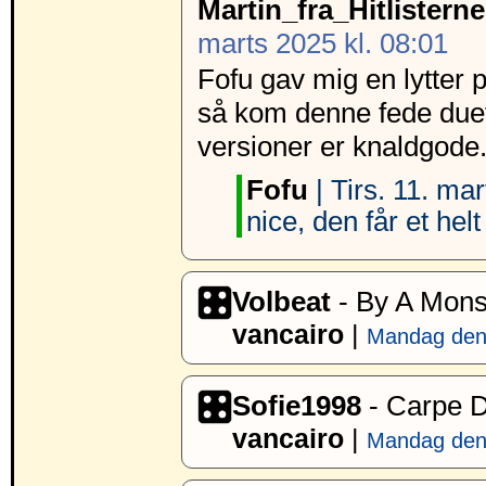
Martin_fra_Hitlisterne
marts 2025 kl. 08:01
Fofu gav mig en lytte
så kom denne fede due
versioner er knaldgode
Fofu
| Tirs. 11. mar
nice, den får et helt
Volbeat
- By A Mons
vancairo
|
Mandag den 
Sofie1998
- Carpe 
vancairo
|
Mandag den 