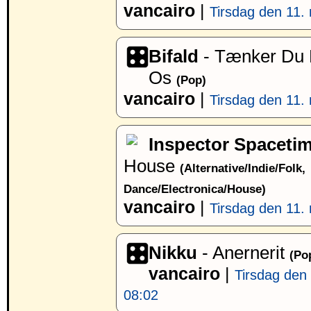
vancairo
|
Tirsdag den 11. 
Bifald
- Tænker Du 
Os
(Pop)
vancairo
|
Tirsdag den 11. 
Inspector Spaceti
House
(Alternative/Indie/Folk,
Dance/Electronica/House)
vancairo
|
Tirsdag den 11. 
Nikku
- Anernerit
(Po
vancairo
|
Tirsdag den 
08:02