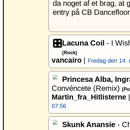
da noget af et brag, at 
entry på CB Dancefloor
Lacuna Coil
- I Wi
(Rock)
vancairo
|
Fredag den 14. 
Princesa Alba, Ingr
Convéncete (Remix)
(Po
Martin_fra_Hitlisterne
07:56
Skunk Anansie
- C