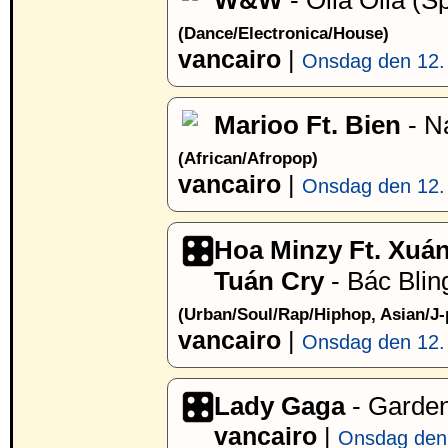
W&W
- Oiia Oiia (S
(Dance/Electronica/House)
vancairo
|
Onsdag den 12. 
Marioo Ft. Bien
- Na
(African/Afropop)
vancairo
|
Onsdag den 12. 
Hoa Minzy Ft. Xuá
Tuán Cry
- Bác Blin
(Urban/Soul/Rap/Hiphop, Asian/J
vancairo
|
Onsdag den 12. 
Lady Gaga
- Garde
vancairo
|
Onsdag den 