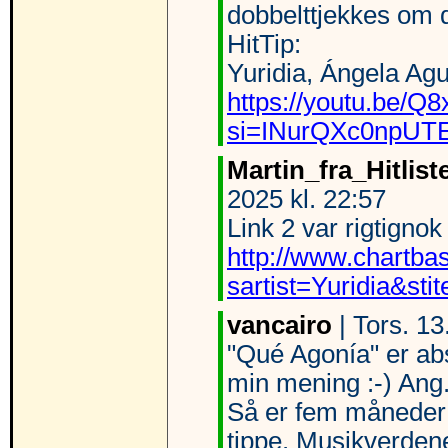
dobbelttjekkes om 
HitTip:
Yuridia, Ángela Agu
https://youtu.be/Q
si=INurQXc0npUT
Martin_fra_Hitlist
2025 kl. 22:57
Link 2 var rigtignok 
http://www.chartba
sartist=Yuridia&stit
vancairo
| Tors. 13
"Qué Agonía" er abso
min mening :-) Ang
Så er fem måneder 
tippe. Musikverden