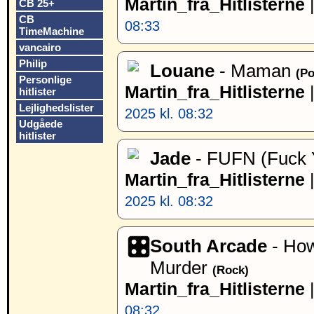
Martin_fra_Hitlisterne
CB 25+
CB
08:33
TimeMachine
vancairo
Philip
Louane
- Maman
(Po
Personlige
Martin_fra_Hitlisterne
hitlister
Lejlighedslister
2025 kl. 08:32
Udgåede
hitlister
Jade
- FUFN (Fuck 
Martin_fra_Hitlisterne
2025 kl. 08:32
South Arcade
- How
Murder
(Rock)
Martin_fra_Hitlisterne
08:32