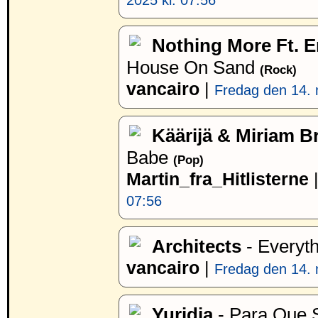
2025 kl. 07:56
Nothing More Ft. E
House On Sand
(Rock)
vancairo
|
Fredag den 14. 
Käärijä & Miriam B
Babe
(Pop)
Martin_fra_Hitlisterne
07:56
Architects
- Everyt
vancairo
|
Fredag den 14. 
Yuridia
- Para Que S