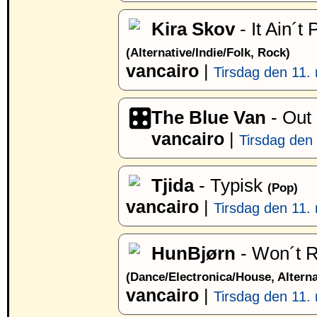
Kira Skov
- It Ain´t 
(Alternative/Indie/Folk, Rock)
vancairo
|
Tirsdag den 11. 
The Blue Van
- Out
vancairo
|
Tirsdag den 
Tjida
- Typisk
(Pop)
vancairo
|
Tirsdag den 11. 
HunBjørn
- Won´t R
(Dance/Electronica/House, Alterna
vancairo
|
Tirsdag den 11. 