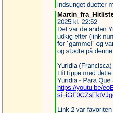
indsunget duetter m
Martin_fra_Hitlist
2025 kl. 22:52
Det var de anden Y
udkig efter (link n
for ´gammel´ og va
og stødte på denne
Yuridia (Francisca) 
HitTippe med dette
Yuridia - Para Que
https://youtu.be/e
si=iGF0CZsFktVJ
Link 2 var favorite