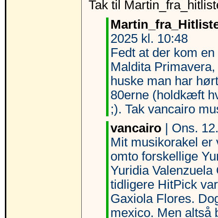
Tak til Martin_fra_hitlist
Martin_fra_Hitlist
2025 kl. 10:48
Fedt at der kom en 
Maldita Primavera,
huske man har hør
80erne (holdkæft 
;). Tak vancairo mus
vancairo
| Ons. 12.
Mit musikorakel er v
omto forskellige Yur
Yuridia Valenzuela
tidligere HitPick va
Gaxiola Flores. Dog
mexico. Men altså 