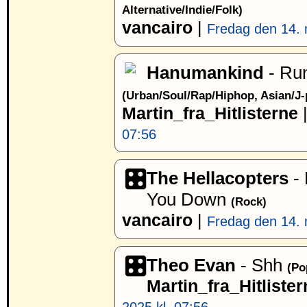
Alternative/Indie/Folk)
vancairo
|
Fredag den 14. 
Hanumankind
- Run
(Urban/Soul/Rap/Hiphop, Asian/J
Martin_fra_Hitlisterne
07:56
The Hellacopters
- 
You Down
(Rock)
vancairo
|
Fredag den 14. 
Theo Evan
- Shh
(Po
Martin_fra_Hitlister