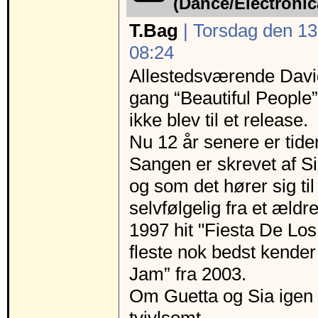
(Dance/Electroni
T.Bag
| Torsdag den 13
08:24
Allestedsværende David
gang “Beautiful People”
ikke blev til et release.
Nu 12 år senere er tide
Sangen er skrevet af S
og som det hører sig til
selvfølgelig fra et ældr
1997 hit "Fiesta De Lo
fleste nok bedst kend
Jam” fra 2003.
Om Guetta og Sia igen 