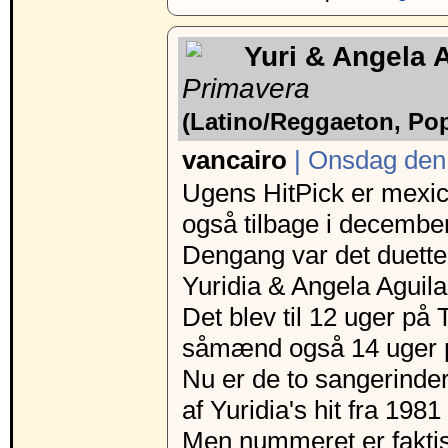
Yuri & Angela A
Primavera
(Latino/Reggaeton, Po
vancairo
| Onsdag den 
Ugens HitPick er mexica
også tilbage i decembe
Dengang var det duett
Yuridia & Angela Aguila
Det blev til 12 uger p
såmænd også 14 uger p
Nu er de to sangerinde
af Yuridia's hit fra 198
Men nummeret er faktisk