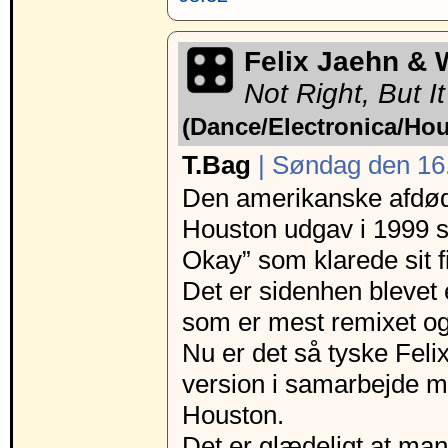
Felix Jaehn & 
Not Right, But I
(Dance/Electronica/Ho
T.Bag
| Søndag den 16.
Den amerikanske afdød
Houston udgav i 1999 sin
Okay” som klarede sit fi
Det er sidenhen blevet e
som er mest remixet og
Nu er det så tyske Fel
version i samarbejde m
Houston.
Det er glædeligt at man