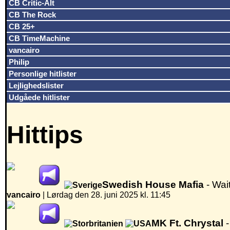
CB Critic-Alt
CB The Rock
CB 25+
CB TimeMachine
vancairo
Philip
Personlige hitlister
Lejlighedslister
Udgåede hitlister
Hittips
Swedish House Mafia
- Wai
vancairo
|
Lørdag den 28. juni 2025 kl. 11:45
MK Ft. Chrystal
-