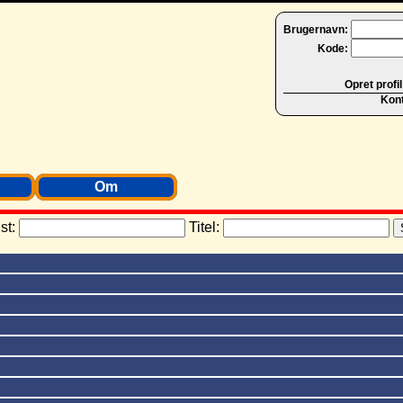
Brugernavn:
Kode:
Opret profil
Kon
Om
ist:
Titel: