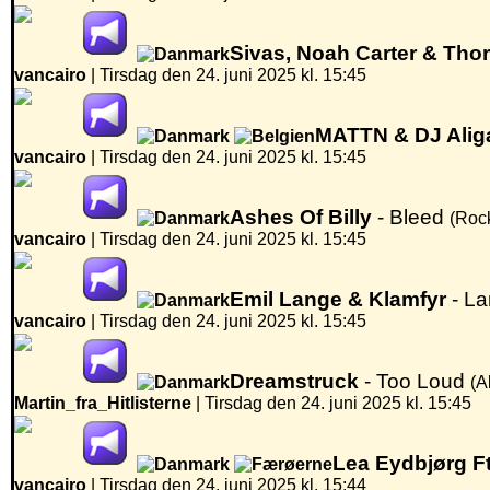
Sivas, Noah Carter & Thor
vancairo
|
Tirsdag den 24. juni 2025 kl. 15:45
MATTN & DJ Alig
vancairo
|
Tirsdag den 24. juni 2025 kl. 15:45
Ashes Of Billy
- Bleed
(Roc
vancairo
|
Tirsdag den 24. juni 2025 kl. 15:45
Emil Lange & Klamfyr
- L
vancairo
|
Tirsdag den 24. juni 2025 kl. 15:45
Dreamstruck
- Too Loud
(A
Martin_fra_Hitlisterne
|
Tirsdag den 24. juni 2025 kl. 15:45
Lea Eydbjørg Ft
vancairo
|
Tirsdag den 24. juni 2025 kl. 15:44