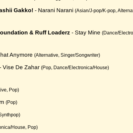
rashii Gakko!
- Narani Narani
(Asian/J-pop/K-pop, Alternat
Foundation & Ruff Loaderz
- Stay Mine
(Dance/Electr
 That Anymore
(Alternative, Singer/Songwriter)
- Vise De Zahar
(Pop, Dance/Electronica/House)
tive, Pop)
om
(Pop)
 Synthpop)
onica/House, Pop)