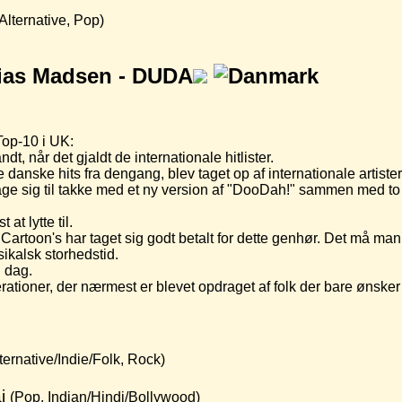
Alternative, Pop)
ias Madsen -
DUDA
Top-10 i UK:
, når det gjaldt de internationale hitlister.
e danske hits fra dengang, blev taget op af internationale artiste
ge sig til takke med et ny version af "DooDah!" sammen med to
at lytte til.
artoon's har taget sig godt betalt for dette genhør. Det må ma
kalsk storhedstid.
i dag.
tioner, der nærmest er blevet opdraget af folk der bare ønsker
ternative/Indie/Folk, Rock)
ai
(Pop, Indian/Hindi/Bollywood)