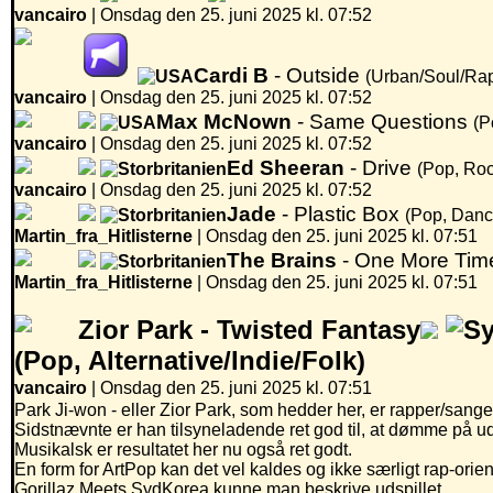
vancairo
|
Onsdag den 25. juni 2025 kl. 07:52
Cardi B
- Outside
(Urban/Soul/Ra
vancairo
|
Onsdag den 25. juni 2025 kl. 07:52
Max McNown
- Same Questions
(P
vancairo
|
Onsdag den 25. juni 2025 kl. 07:52
Ed Sheeran
- Drive
(Pop, Roc
vancairo
|
Onsdag den 25. juni 2025 kl. 07:52
Jade
- Plastic Box
(Pop, Danc
Martin_fra_Hitlisterne
|
Onsdag den 25. juni 2025 kl. 07:51
The Brains
- One More Ti
Martin_fra_Hitlisterne
|
Onsdag den 25. juni 2025 kl. 07:51
Zior Park -
Twisted Fantasy
(Pop, Alternative/Indie/Folk)
vancairo
| Onsdag den 25. juni 2025 kl. 07:51
Park Ji-won - eller Zior Park, som hedder her, er rapper/sange
Sidstnævnte er han tilsyneladende ret god til, at dømme på ud
Musikalsk er resultatet her nu også ret godt.
En form for ArtPop kan det vel kaldes og ikke særligt rap-orien
Gorillaz Meets SydKorea kunne man beskrive udspillet.