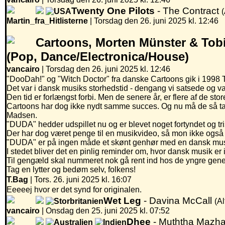
Twenty One Pilots
- The Contract
(
Martin_fra_Hitlisterne
|
Torsdag den 26. juni 2025 kl. 12:46
Cartoons, Morten Münster & Tob
(Pop, Dance/Electronica/House)
vancairo
| Torsdag den 26. juni 2025 kl. 12:46
"DooDah!" og "Witch Doctor" fra danske Cartoons gik i 1998 
Det var i dansk musiks storhedstid - dengang vi satsede og vandt
Den tid er forlængst forbi. Men de senere år, er flere af de stor
Cartoons har dog ikke nydt samme succes. Og nu må de så ta
Madsen.
"DUDA" hedder udspillet nu og er blevet noget fortyndet og trist 
Der har dog været penge til en musikvideo, så mon ikke også C
"DUDA" er på ingen måde et skønt genhør med en dansk musi
I stedet bliver det en pinlig reminder om, hvor dansk musik er 
Til gengæld skal nummeret nok gå rent ind hos de yngre genera
Tag en lytter og bedøm selv, folkens!
T.Bag
| Tors. 26. juni 2025 kl. 16:07
Eeeeej hvor er det synd for originalen.
Wet Leg
- Davina McCall
(Al
vancairo
|
Onsdag den 25. juni 2025 kl. 07:52
Dhee
- Muththa Mazh