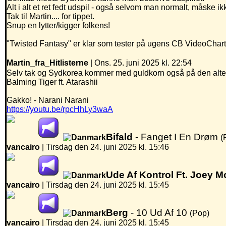
Alt i alt et ret fedt udspil - også selvom man normalt, måske ikk
Tak til Martin.... for tippet.
Snup en lytter/kigger folkens!
"Twisted Fantasy" er klar som tester på ugens CB VideoChart
Martin_fra_Hitlisterne
| Ons. 25. juni 2025 kl. 22:54
Selv tak og Sydkorea kommer med guldkorn også på den altern
Balming Tiger ft. Atarashii
Gakko! - Narani Narani
https://youtu.be/rpcHhLy3waA
Bifald
- Fanget I En Drøm
(
vancairo
|
Tirsdag den 24. juni 2025 kl. 15:46
Ude Af Kontrol Ft. Joey M
vancairo
|
Tirsdag den 24. juni 2025 kl. 15:45
Berg
- 10 Ud Af 10
(Pop)
vancairo
|
Tirsdag den 24. juni 2025 kl. 15:45