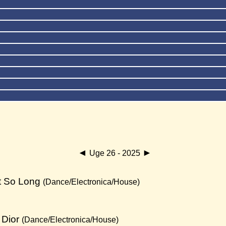
◄
►
Uge 26 - 2025
t So Long
(Dance/Electronica/House)
 Dior
(Dance/Electronica/House)