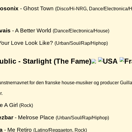
rosonix
- Ghost Town
(Disco/Hi-NRG, Dance/Electronica/
vais
- A Better World
(Dance/Electronica/House)
Your Love Look Like?
(Urban/Soul/Rap/Hiphop)
blic -
Starlight (The Fame)
tnernavnet for den franske house-musiker og producer Guillaume 
r.
e A Girl
(Rock)
ezbar
- Melrose Place
(Urban/Soul/Rap/Hiphop)
a
- Me Retiro
(Latino/Reggaeton, Rock)