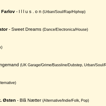
 Farlov
- I l l u s . o n
(Urban/Soul/Rap/Hiphop)
ator
- Sweet Dreams
(Dance/Electronica/House)
k)
angemand
(UK Garage/Grime/Bassline/Dubstep, Urban/Soul/
lternative)
. Østen
- Blå Nætter
(Alternative/Indie/Folk, Pop)