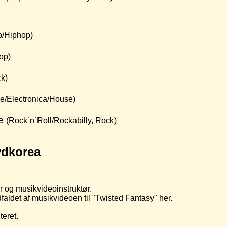
p/Hiphop)
op)
k)
e/Electronica/House)
me
(Rock´n´Roll/Rockabilly, Rock)
r og musikvideoinstruktør.
faldet af musikvideoen til "Twisted Fantasy" her.
teret.