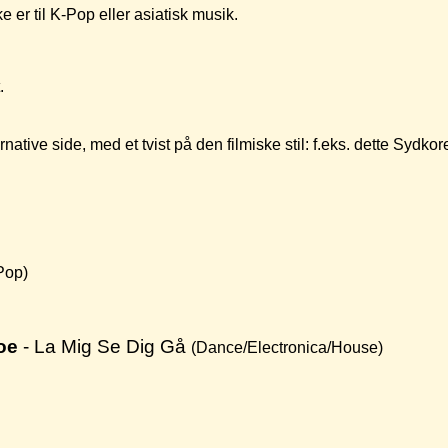
e er til K-Pop eller asiatisk musik.
.
ative side, med et tvist på den filmiske stil: f.eks. dette Sy
Pop)
oe
- La Mig Se Dig Gå
(Dance/Electronica/House)