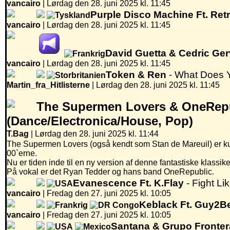
vancairo
|
Lørdag den 28. juni 2025 kl. 11:45
Purple Disco Machine Ft. Ret
vancairo
|
Lørdag den 28. juni 2025 kl. 11:45
David Guetta & Cedric Ger
vancairo
|
Lørdag den 28. juni 2025 kl. 11:45
Token & Ren
- What Does 
Martin_fra_Hitlisterne
|
Lørdag den 28. juni 2025 kl. 11:45
The Supermen Lovers & OneRepu
(Dance/Electronica/House, Pop)
T.Bag
| Lørdag den 28. juni 2025 kl. 11:44
The Supermen Lovers (også kendt som Stan de Mareuil) er kuns
00`erne.
Nu er tiden inde til en ny version af denne fantastiske klassike
På vokal er det Ryan Tedder og hans band OneRepublic.
Evanescence Ft. K.Flay
- Fight Lik
vancairo
|
Fredag den 27. juni 2025 kl. 10:05
Keblack Ft. Guy2B
vancairo
|
Fredag den 27. juni 2025 kl. 10:05
Santana & Grupo Fronter