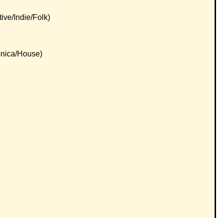
ive/Indie/Folk)
onica/House)