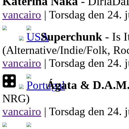
Katerina Naka
- DirlaD
vancairo
|
Torsdag den 24. j
Superchunk
- Is 
(Alternative/Indie/Folk, Ro
vancairo
|
Torsdag den 24. j
Ágata & D.A.M
NRG)
vancairo
|
Torsdag den 24. j