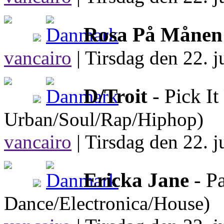
Rosa På Månen
vancairo
|
Tirsdag den 22. j
D/Troit
- Pick I
Urban/Soul/Rap/Hiphop)
vancairo
|
Tirsdag den 22. j
Ericka Jane
- P
Dance/Electronica/House)