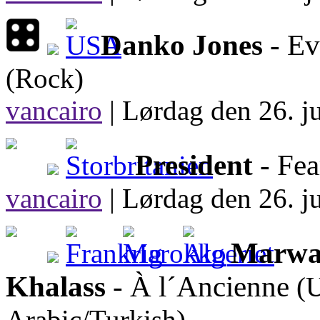
Danko Jones
- Ev
(Rock)
vancairo
|
Lørdag den 26. ju
President
- Fea
vancairo
|
Lørdag den 26. ju
Marwa 
Khalass
- À l´Ancienne
(
Arabic/Turkish)