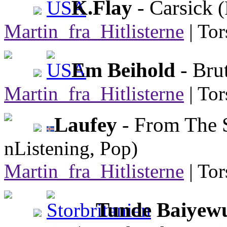
K.Flay
- Carsick
(
Martin_fra_Hitlisterne
|
Tor
Em Beihold
- Bru
Martin_fra_Hitlisterne
|
Tor
Laufey
- From The 
nListening, Pop)
Martin_fra_Hitlisterne
|
Tor
Tunde Baiyew