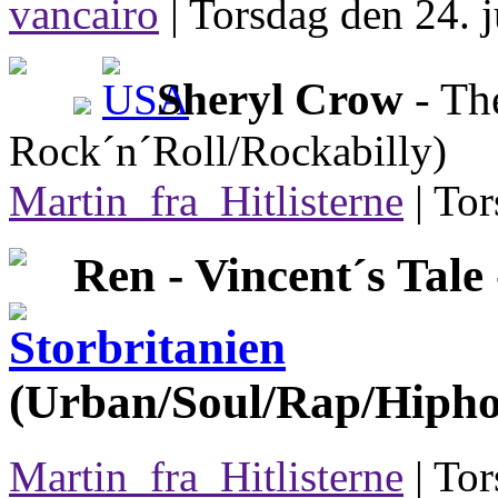
vancairo
|
Torsdag den 24. j
Sheryl Crow
- Th
Rock´n´Roll/Rockabilly)
Martin_fra_Hitlisterne
|
Tor
Ren -
Vincent´s Tale
(Urban/Soul/Rap/Hiphop
Martin_fra_Hitlisterne
| Tor