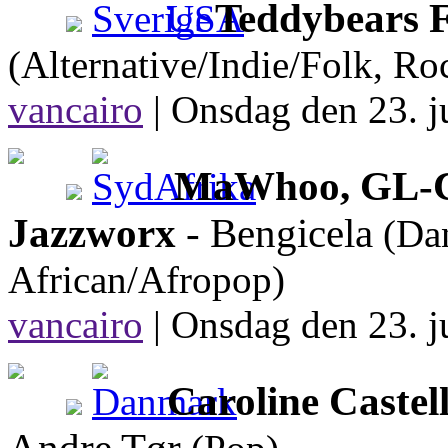
Teddybears F
(Alternative/Indie/Folk, Ro
vancairo
|
Onsdag den 23. ju
MaWhoo, GL-Ce
Jazzworx
- Bengicela
(Da
African/Afropop)
vancairo
|
Onsdag den 23. ju
Caroline Caste