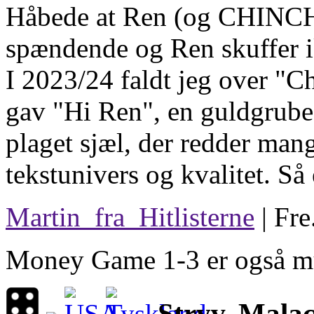
Håbede at Ren (og CHINC
spændende og Ren skuffer i
I 2023/24 faldt jeg over "C
gav "Hi Ren", en guldgrube 
plaget sjæl, der redder man
tekstunivers og kvalitet. Så 
Martin_fra_Hitlisterne
| Fre
Money Game 1-3 er også mu
Stryv, Mala