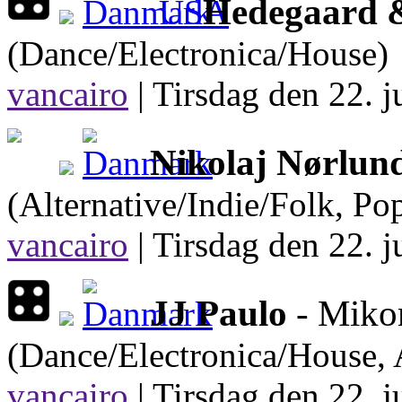
Hedegaard &
(Dance/Electronica/House)
vancairo
|
Tirsdag den 22. j
Nikolaj Nørlun
(Alternative/Indie/Folk, Po
vancairo
|
Tirsdag den 22. j
JJ Paulo
- Miko
(Dance/Electronica/House, 
vancairo
|
Tirsdag den 22. j