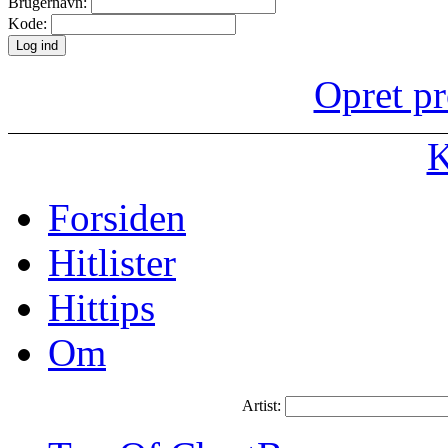
Brugernavn:
Kode:
Opret pr
K
Forsiden
Hitlister
Hittips
Om
Artist: