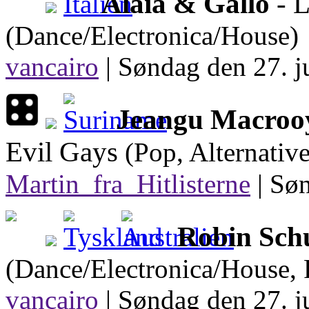
Alaia & Gallo
- L
(Dance/Electronica/House)
vancairo
|
Søndag den 27. ju
Jeangu Macroo
Evil Gays
(Pop, Alternativ
Martin_fra_Hitlisterne
|
Søn
Robin Schu
(Dance/Electronica/House, 
vancairo
|
Søndag den 27. ju