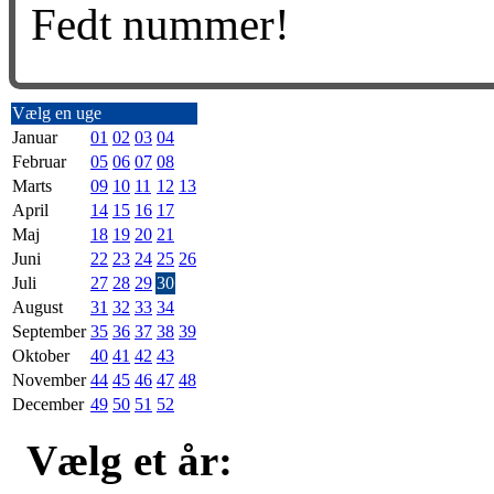
Fedt nummer!
Vælg en uge
Januar
01
02
03
04
Februar
05
06
07
08
Marts
09
10
11
12
13
April
14
15
16
17
Maj
18
19
20
21
Juni
22
23
24
25
26
Juli
27
28
29
30
August
31
32
33
34
September
35
36
37
38
39
Oktober
40
41
42
43
November
44
45
46
47
48
December
49
50
51
52
Vælg et år: