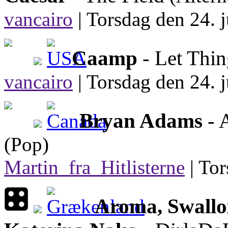
vancairo
|
Torsdag den 24. j
Caamp
- Let Thi
vancairo
|
Torsdag den 24. j
Bryan Adams
- 
(Pop)
Martin_fra_Hitlisterne
|
Tor
Aroma, Swallo