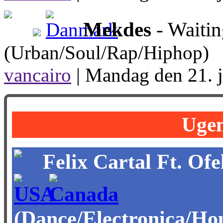
Mekdes
- Waitin
(Urban/Soul/Rap/Hiphop)
vancairo
|
Mandag den 21. j
Ugen
Felix Cartal Ft. Ofe
(Dance/Electronica/Ho