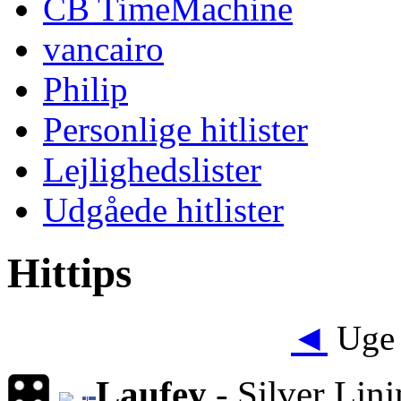
CB TimeMachine
vancairo
Philip
Personlige hitlister
Lejlighedslister
Udgåede hitlister
Hittips
◄
Uge 
Laufey
- Silver Lin