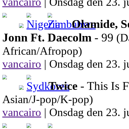
vancairo
|
Onsdag den 23. ju
Olamide, S
Jonn Ft. Daecolm
- 99
(D
African/Afropop)
vancairo
|
Onsdag den 23. ju
Twice
- This Is 
Asian/J-pop/K-pop)
vancairo
|
Onsdag den 23. ju