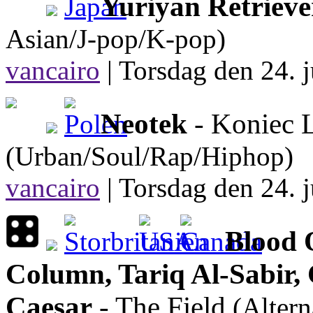
Yuriyan Retrieve
Asian/J-pop/K-pop)
vancairo
|
Torsdag den 24. j
Neotek
- Koniec 
(Urban/Soul/Rap/Hiphop)
vancairo
|
Torsdag den 24. j
Blood 
Column, Tariq Al-Sabir,
Caesar
- The Field
(Altern