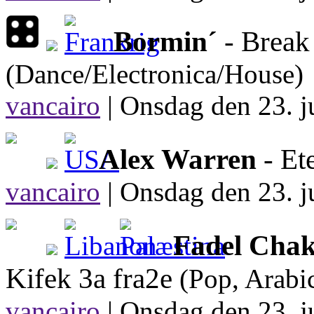
Bormin´
- Break
(Dance/Electronica/House)
vancairo
|
Onsdag den 23. ju
Alex Warren
- Et
vancairo
|
Onsdag den 23. ju
Fadel Cha
Kifek 3a fra2e
(Pop, Arabi
vancairo
|
Onsdag den 23. ju