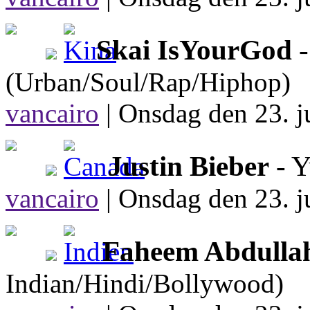
Skai IsYourGod
-
(Urban/Soul/Rap/Hiphop)
vancairo
|
Onsdag den 23. ju
Justin Bieber
- 
vancairo
|
Onsdag den 23. ju
Faheem Abdulla
Indian/Hindi/Bollywood)