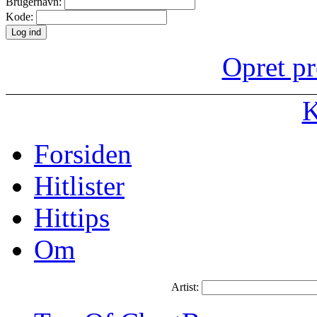
Brugernavn:
Kode:
Opret pr
K
Forsiden
Hitlister
Hittips
Om
Artist: