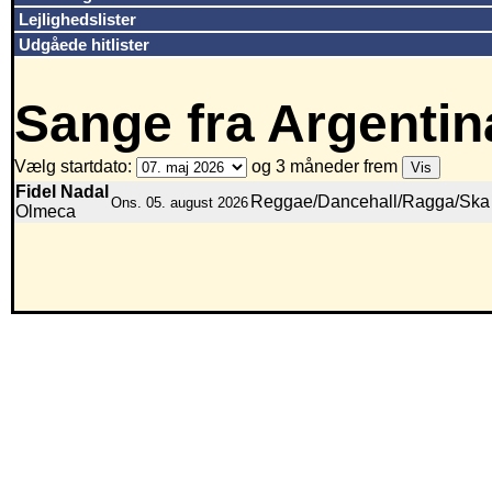
Lejlighedslister
Udgåede hitlister
Sange fra Argentin
Vælg startdato:
og 3 måneder frem
Fidel Nadal
Reggae/Dancehall/Ragga/Ska
Ons. 05. august 2026
Olmeca