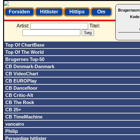
Brugernavn
Forsiden
Hitlister
Hittips
Om
Kode
Artist:
Titel:
Top Of ChartBase
Top Of The World
Brugernes Top-50
CB Denmark-Danmark
CB VideoChart
CB EUROPlay
CB Dancefloor
CB Critic-Alt
CB The Rock
CB 25+
CB TimeMachine
vancairo
Philip
Personlige hitlister