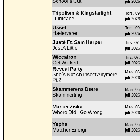
School´s Out
juli 2026
Tripolism & Kingstarlight
Tors. 09
Hurricane
juli 2026
Ussel
Tors. 09
Hælervarer
juli 2026
Justė Ft. Sam Harper
Tirs. 07.
Just A Little
juli 2026
Wiccatron
Tirs. 07.
Get Wicked
juli 2026
Reveal Party
Man. 06
She´s Not An Insect Anymore,
juli 2026
Pt.2
Skammerens Døtre
Man. 06
Skammerting
juli 2026
Marius Ziska
Man. 06
Where Did I Go Wrong
juli 2026
Yepha
Man. 06
Matcher Energi
juli 2026