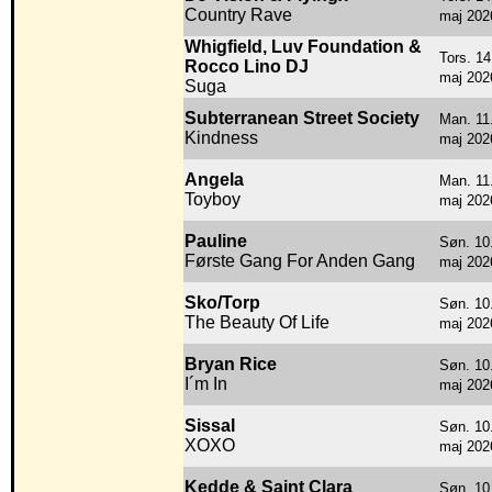
Country Rave
maj 202
Whigfield, Luv Foundation &
Tors. 14
Rocco Lino DJ
maj 202
Suga
Subterranean Street Society
Man. 11
Kindness
maj 202
Angela
Man. 11
Toyboy
maj 202
Pauline
Søn. 10
Første Gang For Anden Gang
maj 202
Sko/Torp
Søn. 10
The Beauty Of Life
maj 202
Bryan Rice
Søn. 10
I´m In
maj 202
Sissal
Søn. 10
XOXO
maj 202
Kedde & Saint Clara
Søn. 10