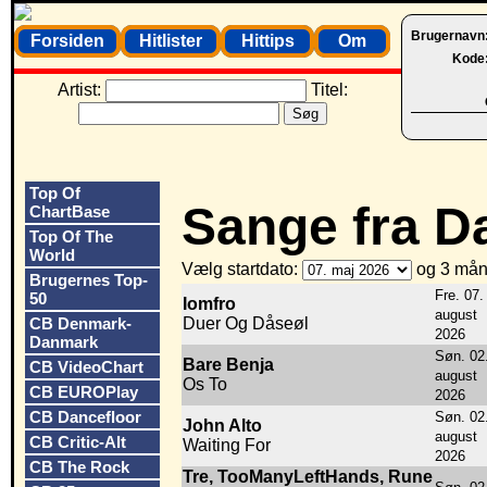
Brugernavn
Forsiden
Hitlister
Hittips
Om
Kode
Artist:
Titel:
Top Of
Sange fra 
ChartBase
Top Of The
World
Vælg startdato:
og 3 mån
Brugernes Top-
Fre. 07.
50
Iomfro
august
CB Denmark-
Duer Og Dåseøl
2026
Danmark
Søn. 02
Bare Benja
CB VideoChart
august
Os To
CB EUROPlay
2026
CB Dancefloor
Søn. 02
John Alto
august
CB Critic-Alt
Waiting For
2026
CB The Rock
Tre, TooManyLeftHands, Rune