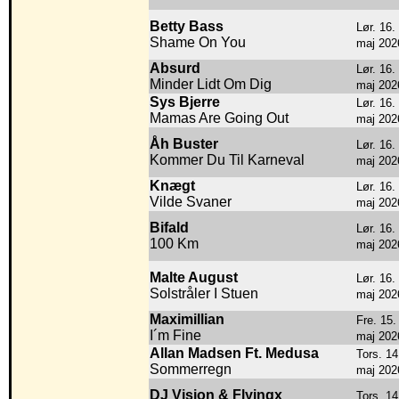
Betty Bass
Lør. 16.
Shame On You
maj 202
Absurd
Lør. 16.
Minder Lidt Om Dig
maj 202
Sys Bjerre
Lør. 16.
Mamas Are Going Out
maj 202
Åh Buster
Lør. 16.
Kommer Du Til Karneval
maj 202
Knægt
Lør. 16.
Vilde Svaner
maj 202
Bifald
Lør. 16.
100 Km
maj 202
Malte August
Lør. 16.
Solstråler I Stuen
maj 202
Maximillian
Fre. 15.
I´m Fine
maj 202
Allan Madsen Ft. Medusa
Tors. 14
Sommerregn
maj 202
DJ Vision & Flyingx
Tors. 14