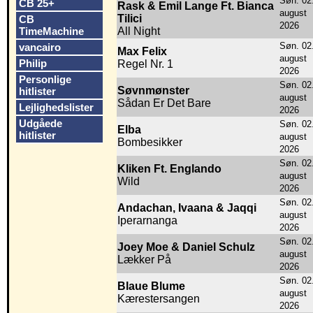
Søn. 02
CB 25+
Rask & Emil Lange Ft. Bianca
august
Tilici
CB
2026
TimeMachine
All Night
Søn. 02
vancairo
Max Felix
august
Philip
Regel Nr. 1
2026
Personlige
Søn. 02
Søvnmønster
hitlister
august
Sådan Er Det Bare
Lejlighedslister
2026
Udgåede
Søn. 02
Elba
hitlister
august
Bombesikker
2026
Søn. 02
Kliken Ft. Englando
august
Wild
2026
Søn. 02
Andachan, Ivaana & Jaqqi
august
Iperarnanga
2026
Søn. 02
Joey Moe & Daniel Schulz
august
Lækker På
2026
Søn. 02
Blaue Blume
august
Kærestersangen
2026