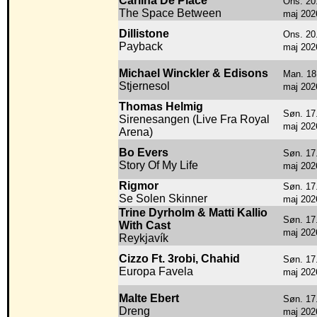
Carlina De Place
Ons. 20
The Space Between
maj 202
Dillistone
Ons. 20
Payback
maj 202
Michael Winckler & Edisons
Man. 18
Stjernesol
maj 202
Thomas Helmig
Søn. 17
Sirenesangen (Live Fra Royal
maj 202
Arena)
Bo Evers
Søn. 17
Story Of My Life
maj 202
Rigmor
Søn. 17
Se Solen Skinner
maj 202
Trine Dyrholm & Matti Kallio
Søn. 17
With Cast
maj 202
Reykjavík
Cizzo Ft. 3robi, Chahid
Søn. 17
Europa Favela
maj 202
Malte Ebert
Søn. 17
Dreng
maj 202