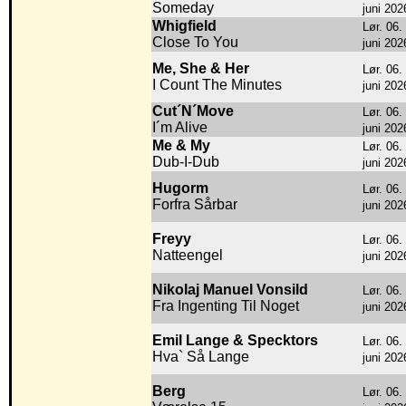
Someday
juni 202
Whigfield
Lør. 06.
Close To You
juni 202
Me, She & Her
Lør. 06.
I Count The Minutes
juni 202
Cut´N´Move
Lør. 06.
I´m Alive
juni 202
Me & My
Lør. 06.
Dub-I-Dub
juni 202
Hugorm
Lør. 06.
Forfra Sårbar
juni 202
Freyy
Lør. 06.
Natteengel
juni 202
Nikolaj Manuel Vonsild
Lør. 06.
Fra Ingenting Til Noget
juni 202
Emil Lange & Specktors
Lør. 06.
Hva` Så Lange
juni 202
Berg
Lør. 06.