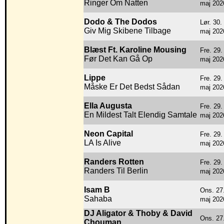
Ringer Om Natten
maj 202
Dodo & The Dodos
Lør. 30.
Giv Mig Skibene Tilbage
maj 202
Blæst Ft. Karoline Mousing
Fre. 29.
Før Det Kan Gå Op
maj 202
Lippe
Fre. 29.
Måske Er Det Bedst Sådan
maj 202
Ella Augusta
Fre. 29.
En Mildest Talt Elendig Samtale
maj 202
Neon Capital
Fre. 29.
LA Is Alive
maj 202
Randers Rotten
Fre. 29.
Randers Til Berlin
maj 202
Isam B
Ons. 27
Sahaba
maj 202
DJ Aligator & Thoby & David
Ons. 27
Chouman