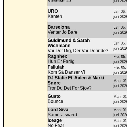
Værelse 15
juni 202
URO
Lør. 06.
Kanten
juni 202
Barselona
Lør. 06.
Venter Jo Bare
juni 202
Guldimund & Sarah
Lør. 06.
Wichmann
juni 202
Var Det Dig, Der Var Derinde?
Ragnhex
Fre. 05.
Hun Er Farlig
juni 202
Fallulah
Fre. 05.
Kom Så Danser Vi
juni 202
DJ Static Ft. Aalen & Marki
Man. 01
Snøre
juni 202
Tror Du Det For Sjov?
Gusto
Man. 01
Bounce
juni 202
Lord Siva
Man. 01
Samuraisværd
juni 202
Iceage
Man. 01
No Fear
juni 202