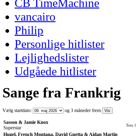
CB TimeMachine
vancairo
Philip
Personlige hitlister
Lejlighedslister
Udgåede hitlister
Sange fra Frankrig
Vælg startdato:
og 3 måneder frem
Sasson & Jamie Knox
Tors.
Superstar
Hugel, French Montana, David Guetta & Aidan Martin