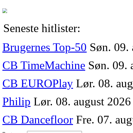
Seneste hitlister:
Brugernes Top-50
Søn. 09.
CB TimeMachine
Søn. 09. 
CB EUROPlay
Lør. 08. au
Philip
Lør. 08. august 2026
CB Dancefloor
Fre. 07. aug