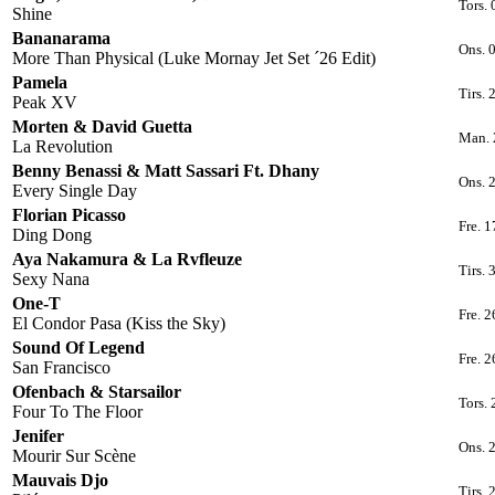
Tors.
Shine
Bananarama
Ons. 
More Than Physical (Luke Mornay Jet Set ´26 Edit)
Pamela
Tirs. 
Peak XV
Morten & David Guetta
Man. 
La Revolution
Benny Benassi & Matt Sassari Ft. Dhany
Ons. 2
Every Single Day
Florian Picasso
Fre. 1
Ding Dong
Aya Nakamura & La Rvfleuze
Tirs. 
Sexy Nana
One-T
Fre. 2
El Condor Pasa (Kiss the Sky)
Sound Of Legend
Fre. 2
San Francisco
Ofenbach & Starsailor
Tors. 
Four To The Floor
Jenifer
Ons. 
Mourir Sur Scène
Mauvais Djo
Tirs. 