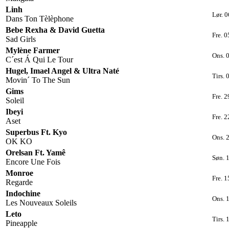
Linh
Lør. 0
Dans Ton Tèlèphone
Bebe Rexha & David Guetta
Fre. 0
Sad Girls
Mylène Farmer
Ons. 
C´est Á Qui Le Tour
Hugel, Imael Angel & Ultra Naté
Tirs. 
Movin´ To The Sun
Gims
Fre. 
Soleil
Ibeyi
Fre. 
Aset
Superbus Ft. Kyo
Ons. 
OK KO
Orelsan Ft. Yamê
Søn. 
Encore Une Fois
Monroe
Fre. 
Regarde
Indochine
Ons. 
Les Nouveaux Soleils
Leto
Tirs. 
Pineapple