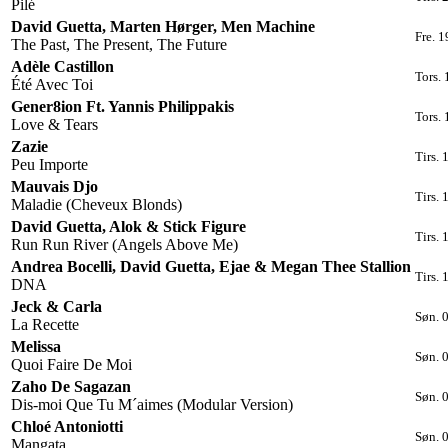
Pilé
David Guetta, Marten Hørger, Men Machine
Fre. 1
The Past, The Present, The Future
Adèle Castillon
Tors. 
Été Avec Toi
Gener8ion Ft. Yannis Philippakis
Tors. 
Love & Tears
Zazie
Tirs. 
Peu Importe
Mauvais Djo
Tirs. 
Maladie (Cheveux Blonds)
David Guetta, Alok & Stick Figure
Tirs. 
Run Run River (Angels Above Me)
Andrea Bocelli, David Guetta, Ejae & Megan Thee Stallion
Tirs. 
DNA
Jeck & Carla
Søn. 
La Recette
Melissa
Søn. 
Quoi Faire De Moi
Zaho De Sagazan
Søn. 
Dis-moi Que Tu M´aimes (Modular Version)
Chloé Antoniotti
Søn. 
Mangata