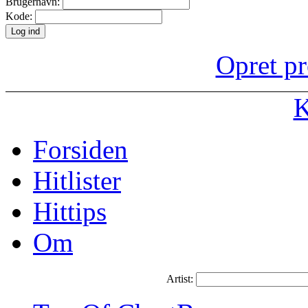
Brugernavn:
Kode:
Opret pr
K
Forsiden
Hitlister
Hittips
Om
Artist: