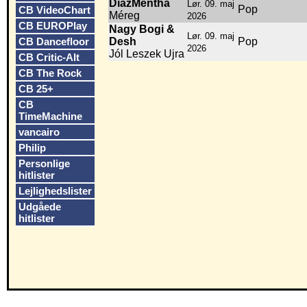
DiazMentha
Lør. 09. maj
Pop
CB VideoChart
Méreg
2026
CB EUROPlay
Nagy Bogi &
Lør. 09. maj
Desh
Pop
CB Dancefloor
2026
Jól Leszek Ujra
CB Critic-Alt
CB The Rock
CB 25+
CB
TimeMachine
vancairo
Philip
Personlige
hitlister
Lejlighedslister
Udgåede
hitlister