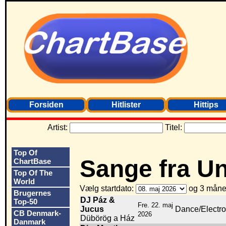
Forsiden
Hitlister
Hittips
Artist:
Titel:
Top Of
Sange fra U
ChartBase
Top Of The
World
Vælg startdato:
og 3 måne
Brugernes
DJ Páz &
Top-50
Fre. 22. maj
Jucus
Dance/Electr
CB Denmark-
2026
Dübörög a Ház
Danmark