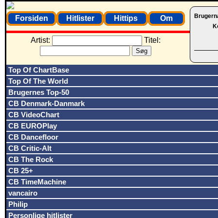
Brugern
Forsiden
Hitlister
Hittips
Om
K
Artist:
Titel:
Top Of ChartBase
Top Of The World
Brugernes Top-50
CB Denmark-Danmark
CB VideoChart
CB EUROPlay
CB Dancefloor
CB Critic-Alt
CB The Rock
CB 25+
CB TimeMachine
vancairo
Philip
Personlige hitlister