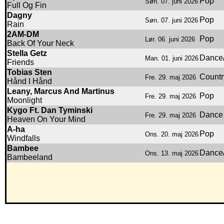
Pop
Søn. 07. juni 2026
Full Og Fin
Dagny
Pop
Søn. 07. juni 2026
Rain
2AM-DM
Pop
Lør. 06. juni 2026
Back Of Your Neck
Stella Getz
Dance/
Man. 01. juni 2026
Friends
Tobias Sten
Countr
Fre. 29. maj 2026
Hånd I Hånd
Leany, Marcus And Martinus
Pop
Fre. 29. maj 2026
Moonlight
Kygo Ft. Dan Tyminski
Dance
Fre. 29. maj 2026
Heaven On Your Mind
A-ha
Pop
Ons. 20. maj 2026
Windfalls
Bambee
Dance/
Ons. 13. maj 2026
Bambeeland