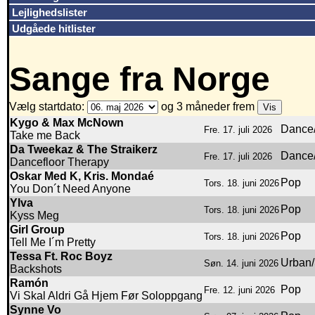
Lejlighedslister
Udgåede hitlister
Sange fra Norge
Vælg startdato:
og 3 måneder frem
Kygo & Max McNown
Dance/
Fre. 17. juli 2026
Take me Back
Da Tweekaz & The Straikerz
Dance/
Fre. 17. juli 2026
Dancefloor Therapy
Oskar Med K, Kris. Mondaé
Pop
Tors. 18. juni 2026
You Don´t Need Anyone
Ylva
Pop
Tors. 18. juni 2026
Kyss Meg
Girl Group
Pop
Tors. 18. juni 2026
Tell Me I´m Pretty
Tessa Ft. Roc Boyz
Urban/
Søn. 14. juni 2026
Backshots
Ramón
Pop
Fre. 12. juni 2026
Vi Skal Aldri Gå Hjem Før Soloppgang
Synne Vo