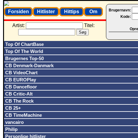
Brugernavn:
Forsiden
Hitlister
Hittips
Om
Kode:
Artist:
Titel:
Opret
Top Of ChartBase
Top Of The World
Brugernes Top-50
CB Denmark-Danmark
CB VideoChart
CB EUROPlay
CB Dancefloor
CB Critic-Alt
CB The Rock
CB 25+
CB TimeMachine
vancairo
Philip
Personlige hitlister