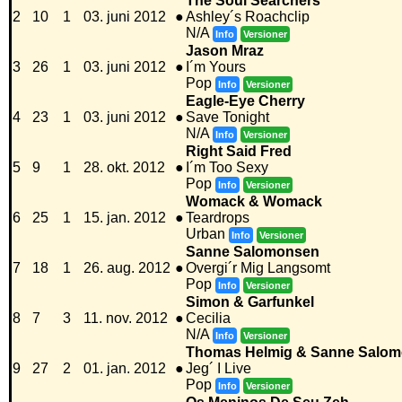
The Soul Searchers
2
10
1
03. juni 2012
●
Ashley´s Roachclip
N/A
Info
Versioner
Jason Mraz
3
26
1
03. juni 2012
●
I´m Yours
Pop
Info
Versioner
Eagle-Eye Cherry
4
23
1
03. juni 2012
●
Save Tonight
N/A
Info
Versioner
Right Said Fred
5
9
1
28. okt. 2012
●
I´m Too Sexy
Pop
Info
Versioner
Womack & Womack
6
25
1
15. jan. 2012
●
Teardrops
Urban
Info
Versioner
Sanne Salomonsen
7
18
1
26. aug. 2012
●
Overgi´r Mig Langsomt
Pop
Info
Versioner
Simon & Garfunkel
8
7
3
11. nov. 2012
●
Cecilia
N/A
Info
Versioner
Thomas Helmig & Sanne Salo
9
27
2
01. jan. 2012
●
Jeg´ I Live
Pop
Info
Versioner