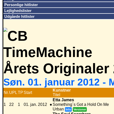
Personlige hitlister
Lejlighedslister
Udgåede hitlister
Årets Originaler
Søn. 01. januar 2012 -
Kunstner
Nr.
UPL
TP
Start
Titel
Etta James
1
22
1
01. jan. 2012
●
Something´s Got a Hold On Me
Urban
Info
Versioner