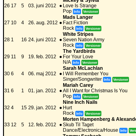
Mickey & Sylvia
26
17
5
03. juni 2012
●
Love Is Strange
Pop
Info
Versioner
Mads Langer
27
10
4
26. aug. 2012
●
Fact Fiction
Rock
Info
Versioner
White Stripes
28
1
16
24. juni 2012
●
Seven Nation Army
Rock
Info
Versioner
The Yardbirds
29
11
9
19. feb. 2012
●
For Your Love
N/A
Info
Versioner
Sarah McLachlan
30
6
4
06. maj 2012
●
I Will Remember You
Singer/Songwriter
Info
Versioner
Mariah Carey
31
6
1
01. jan. 2012
●
All I Want for Christmas Is You
Pop
Info
Versioner
Nine Inch Nails
32
4
15
29. jan. 2012
●
Hurt
Rock
Info
Versioner
Morten Hampenberg & Alexande
33
12
5
12. feb. 2012
●
Skub Til Taget
Dance/Electronica/House
Info
Ver