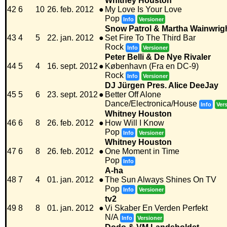
Whitney Houston
42
6
10
26. feb. 2012
●
My Love Is Your Love
Pop
Info
Versioner
Snow Patrol & Martha Wainwrig
43
4
5
22. jan. 2012
●
Set Fire To The Third Bar
Rock
Info
Versioner
Peter Belli & De Nye Rivaler
44
5
4
16. sept. 2012
●
København (Fra en DC-9)
Rock
Info
Versioner
DJ Jürgen Pres. Alice DeeJay
45
5
6
23. sept. 2012
●
Better Off Alone
Dance/Electronica/House
Info
Ver
Whitney Houston
46
6
8
26. feb. 2012
●
How Will I Know
Pop
Info
Versioner
Whitney Houston
47
6
8
26. feb. 2012
●
One Moment in Time
Pop
Info
A-ha
48
7
4
01. jan. 2012
●
The Sun Always Shines On TV
Pop
Info
Versioner
tv2
49
8
8
01. jan. 2012
●
Vi Skaber En Verden Perfekt
N/A
Info
Versioner