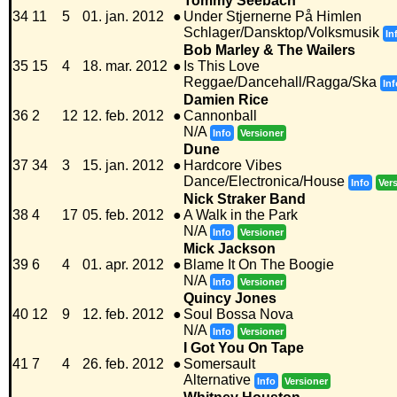
Tommy Seebach
34
11
5
01. jan. 2012
●
Under Stjernerne På Himlen
Schlager/Dansktop/Volksmusik
In
Bob Marley & The Wailers
35
15
4
18. mar. 2012
●
Is This Love
Reggae/Dancehall/Ragga/Ska
Inf
Damien Rice
36
2
12
12. feb. 2012
●
Cannonball
N/A
Info
Versioner
Dune
37
34
3
15. jan. 2012
●
Hardcore Vibes
Dance/Electronica/House
Info
Ver
Nick Straker Band
38
4
17
05. feb. 2012
●
A Walk in the Park
N/A
Info
Versioner
Mick Jackson
39
6
4
01. apr. 2012
●
Blame It On The Boogie
N/A
Info
Versioner
Quincy Jones
40
12
9
12. feb. 2012
●
Soul Bossa Nova
N/A
Info
Versioner
I Got You On Tape
41
7
4
26. feb. 2012
●
Somersault
Alternative
Info
Versioner