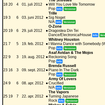
The Shirelles
18
20
4
01. juli 2012
●
Will You Love Me Tomorrow
Pop
Info
Versioner
Trille
19
3
6
03. juni 2012
●
Sig Noget
N/A
Info
Versioner
O-Zone
20
19
6
29. juli 2012
●
Dragostea Din Tei
Dance/Electronica/House
Info
Ver
Whitney Houston
21
7
5
19. feb. 2012
●
I Wanna Dance with Somebody (
Pop
Info
Versioner
Asaf Avidan & The Mojos
22
9
3
19. aug. 2012
●
Reckoning Song
Pop
Info
Brenda Russell
23
16
3
09. sept. 2012
●
Piano In The Dark
Pop
Info
Versioner
Army Of Lovers
24
9
6
08. apr. 2012
●
Crucified
N/A
Info
Versioner
The Vapors
25
19
7
22. apr. 2012
●
Turning Japanese
Rock
Info
Versioner