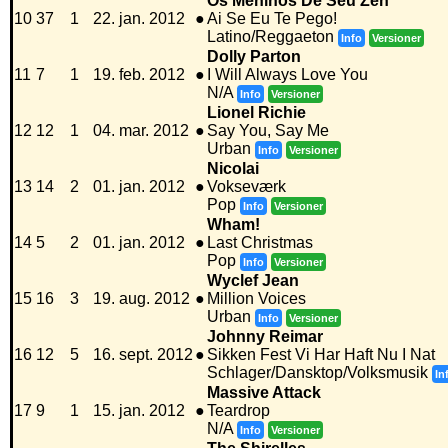
Os Meninos De Seu Zeh
10
37
1
22. jan. 2012
●
Ai Se Eu Te Pego!
Latino/Reggaeton
Info
Versioner
Dolly Parton
11
7
1
19. feb. 2012
●
I Will Always Love You
N/A
Info
Versioner
Lionel Richie
12
12
1
04. mar. 2012
●
Say You, Say Me
Urban
Info
Versioner
Nicolai
13
14
2
01. jan. 2012
●
Vokseværk
Pop
Info
Versioner
Wham!
14
5
2
01. jan. 2012
●
Last Christmas
Pop
Info
Versioner
Wyclef Jean
15
16
3
19. aug. 2012
●
Million Voices
Urban
Info
Versioner
Johnny Reimar
16
12
5
16. sept. 2012
●
Sikken Fest Vi Har Haft Nu I Nat
Schlager/Dansktop/Volksmusik
In
Massive Attack
17
9
1
15. jan. 2012
●
Teardrop
N/A
Info
Versioner