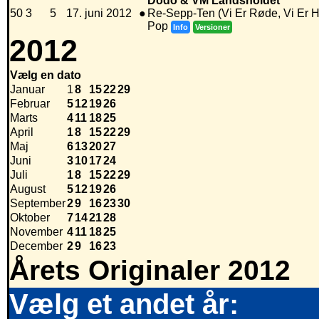
Dodo & VM Landsholdet
50
3
5
17. juni 2012
●
Re-Sepp-Ten (Vi Er Røde, Vi Er H
Pop
Info
Versioner
2012
Vælg en dato
Januar
1
8
15
22
29
Februar
5
12
19
26
Marts
4
11
18
25
April
1
8
15
22
29
Maj
6
13
20
27
Juni
3
10
17
24
Juli
1
8
15
22
29
August
5
12
19
26
September
2
9
16
23
30
Oktober
7
14
21
28
November
4
11
18
25
December
2
9
16
23
Årets Originaler 2012
Vælg et andet år: