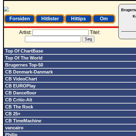
Brugern
K
Forsiden
Hitlister
Hittips
Om
Artist:
Titel:
Top Of ChartBase
Top Of The World
Brugernes Top-50
CB Denmark-Danmark
CB VideoChart
CB EUROPlay
CB Dancefloor
CB Critic-Alt
CB The Rock
CB 25+
CB TimeMachine
vancairo
Philip