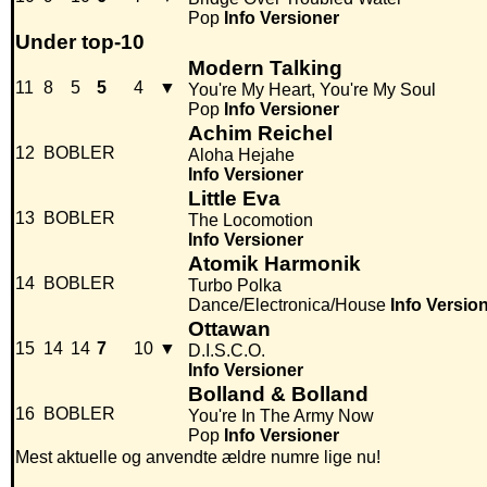
Pop
Info
Versioner
Under top-10
Modern Talking
11
8
5
5
4
▼
You're My Heart, You're My Soul
Pop
Info
Versioner
Achim Reichel
12
BOBLER
Aloha Hejahe
Info
Versioner
Little Eva
13
BOBLER
The Locomotion
Info
Versioner
Atomik Harmonik
14
BOBLER
Turbo Polka
Dance/Electronica/House
Info
Versio
Ottawan
15
14
14
7
10
▼
D.I.S.C.O.
Info
Versioner
Bolland & Bolland
16
BOBLER
You're In The Army Now
Pop
Info
Versioner
Mest aktuelle og anvendte ældre numre lige nu!