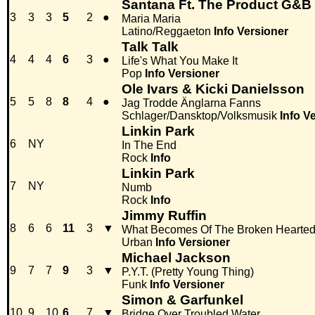
Santana Ft. The Product G&B
3
3
3
5
2
●
Maria Maria
Latino/Reggaeton
Info
Versioner
Talk Talk
4
4
4
6
3
●
Life's What You Make It
Pop
Info
Versioner
Ole Ivars & Kicki Danielsson
5
5
8
8
4
●
Jag Trodde Änglarna Fanns
Schlager/Dansktop/Volksmusik
Info
Ve
Linkin Park
6
NY
In The End
Rock
Info
Linkin Park
7
NY
Numb
Rock
Info
Jimmy Ruffin
8
6
6
11
3
▼
What Becomes Of The Broken Hearte
Urban
Info
Versioner
Michael Jackson
9
7
7
9
3
▼
P.Y.T. (Pretty Young Thing)
Funk
Info
Versioner
Simon & Garfunkel
10
9
10
6
7
▼
Bridge Over Troubled Water