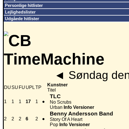
Personlige hitlister
Lejlighedslister
Udgåede hitlister
◄
Søndag den
Kunstner
DU
SU
FU
UPL
TP
Titel
TLC
1
1
1
17
1
●
No Scrubs
Urban
Info
Versioner
Benny Andersson Band
2
2
2
6
2
●
Story Of A Heart
Pop
Info
Versioner