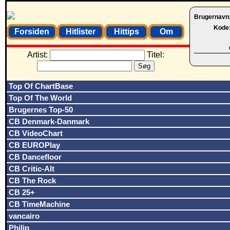
Brugernavn
Kode
Forsiden
Hitlister
Hittips
Om
Artist:
Titel:
Top Of ChartBase
Top Of The World
Brugernes Top-50
CB Denmark-Danmark
CB VideoChart
CB EUROPlay
CB Dancefloor
CB Critic-Alt
CB The Rock
CB 25+
CB TimeMachine
vancairo
Philip