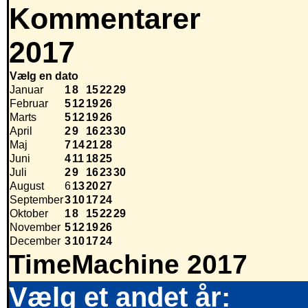
Kommentarer
2017
Vælg en dato
Januar
1
8
15
22
29
Februar
5
12
19
26
Marts
5
12
19
26
April
2
9
16
23
30
Maj
7
14
21
28
Juni
4
11
18
25
Juli
2
9
16
23
30
August
6
13
20
27
September
3
10
17
24
Oktober
1
8
15
22
29
November
5
12
19
26
December
3
10
17
24
TimeMachine 2017
Vælg et andet år: