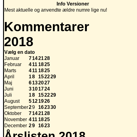
Info
Versioner
Mest aktuelle og anvendte ældre numre lige nu!
Kommentarer
2018
Vælg en dato
Januar
7
14
21
28
Februar
4
11
18
25
Marts
4
11
18
25
April
1
8
15
22
29
Maj
6
13
20
27
Juni
3
10
17
24
Juli
1
8
15
22
29
August
5
12
19
26
September
2
9
16
23
30
Oktober
7
14
21
28
November
4
11
18
25
December
2
9
16
23
Årslisten 2018