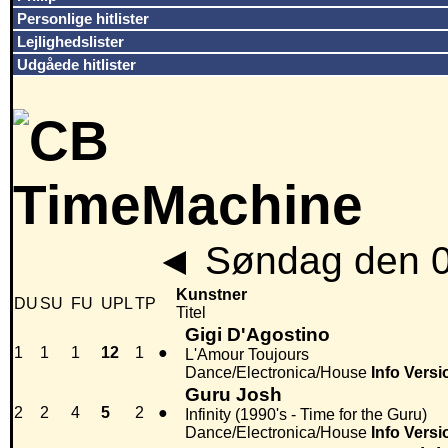
Personlige hitlister
Lejlighedslister
Udgåede hitlister
◄
Søndag den 0
Kunstner
DU
SU
FU
UPL
TP
Titel
Gigi D'Agostino
1
1
1
12
1
●
L'Amour Toujours
Dance/Electronica/House
Info
Versi
Guru Josh
2
2
4
5
2
●
Infinity (1990's - Time for the Guru)
Dance/Electronica/House
Info
Versi