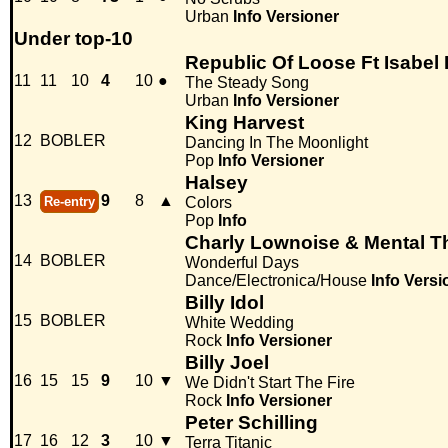
Urban
Info
Versioner
Under top-10
Republic Of Loose Ft Isabe
11
11
10
4
10
●
The Steady Song
Urban
Info
Versioner
King Harvest
12
BOBLER
Dancing In The Moonlight
Pop
Info
Versioner
Halsey
13
9
8
▲
Re-entry
Colors
Pop
Info
Charly Lownoise & Mental T
14
BOBLER
Wonderful Days
Dance/Electronica/House
Info
Versi
Billy Idol
15
BOBLER
White Wedding
Rock
Info
Versioner
Billy Joel
16
15
15
9
10
▼
We Didn't Start The Fire
Rock
Info
Versioner
Peter Schilling
17
16
12
3
10
▼
Terra Titanic