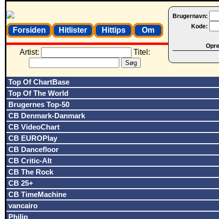
Brugernavn:
Kode:
Forsiden
Hitlister
Hittips
Om
Opret
Artist:
Titel:
Top Of ChartBase
Top Of The World
Brugernes Top-50
CB Denmark-Danmark
CB VideoChart
CB EUROPlay
CB Dancefloor
CB Critic-Alt
CB The Rock
CB 25+
CB TimeMachine
vancairo
Philip