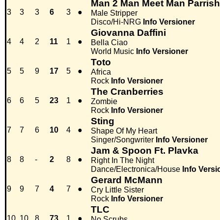
Man 2 Man Meet Man Parrish
3
3
3
6
3
●
Male Stripper
Disco/Hi-NRG
Info
Versioner
Giovanna Daffini
4
4
2
11
1
●
Bella Ciao
World Music
Info
Versioner
Toto
5
5
9
17
5
●
Africa
Rock
Info
Versioner
The Cranberries
6
6
5
23
1
●
Zombie
Rock
Info
Versioner
Sting
7
7
6
10
4
●
Shape Of My Heart
Singer/Songwriter
Info
Versioner
Jam & Spoon Ft. Plavka
8
8
-
2
8
●
Right In The Night
Dance/Electronica/House
Info
Versi
Gerard McMann
9
9
7
4
7
●
Cry Little Sister
Rock
Info
Versioner
TLC
10
10
8
73
1
●
No Scrubs