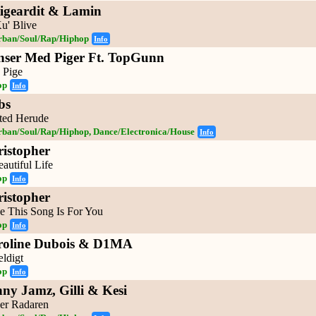
igeardit & Lamin
u' Blive
rban/Soul/Rap/Hiphop
Info
ser Med Piger Ft. TopGunn
 Pige
op
Info
bs
ted Herude
rban/Soul/Rap/Hiphop, Dance/Electronica/House
Info
istopher
autiful Life
op
Info
istopher
 This Song Is For You
op
Info
roline Dubois & D1MA
ældigt
op
Info
ny Jamz, Gilli & Kesi
er Radaren