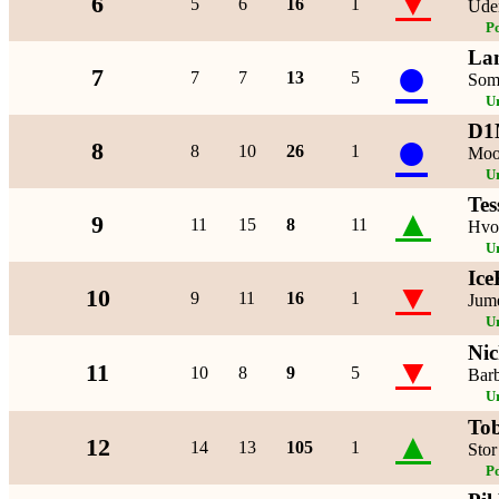
▼
6
5
6
16
1
Ude
P
La
●
7
7
7
13
5
Som
U
D1
●
8
8
10
26
1
Moo
U
Tes
▲
9
11
15
8
11
Hvo
U
Ice
▼
10
9
11
16
1
Jum
U
Nic
▼
11
10
8
9
5
Bar
U
To
▲
12
14
13
105
1
Sto
P