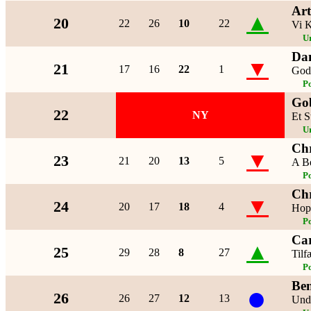
Art
▲
20
22
26
10
22
Vi K
U
Dan
▼
21
17
16
22
1
God
P
Go
22
NY
Et S
U
Chr
▼
23
21
20
13
5
A Be
P
Chr
▼
24
20
17
18
4
Hope
P
Ca
▲
25
29
28
8
27
Tilf
P
Ben
●
26
26
27
12
13
Und