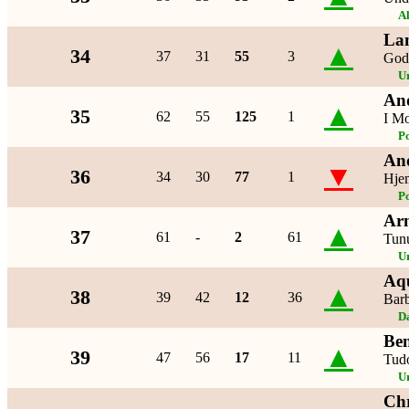
Al
La
▲
34
37
31
55
3
God
U
An
▲
35
62
55
125
1
I M
P
An
▼
36
34
30
77
1
Hje
P
Ar
▲
37
61
-
2
61
Tun
U
Aq
▲
38
39
42
12
36
Barb
D
Ben
▲
39
47
56
17
11
Tud
U
Chr