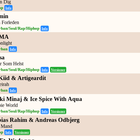
n Dig
op
Info
min
 Forleden
rban/Soul/Rap/Hiphop
Info
MA
nlight
rban
Info
sa
r Som Helst
rban/Soul/Rap/Hiphop
Info
Versioner
Kiid & Artigeardit
eirah
rban
Info
ki Minaj & Ice Spice With Aqua
bie World
rban/Soul/Rap/Hiphop
Info
Versioner
bias Rahim & Andreas Odbjerg
r Mand
op
Info
Versioner