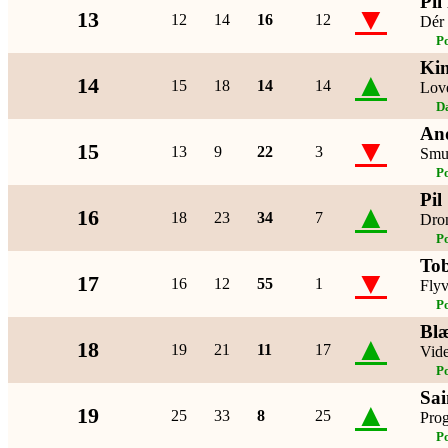
Pil
▼
13
12
14
16
12
Dér
P
Ki
▲
14
15
18
14
14
Love
D
An
▼
15
13
9
22
3
Smu
P
Pil
▲
16
18
23
34
7
Dro
P
To
▼
17
16
12
55
1
Fly
P
Blæ
▲
18
19
21
11
17
Vide
P
Sai
▲
19
25
33
8
25
Prog
P