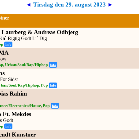
◄
Tirsdag den 29. august 2023
►
tner
 Laurberg & Andreas Odbjerg
Ka` Rigtig Godt Li` Dig
op
Info
MA
now
op, Urban/Soul/Rap/Hiphop
Info
bs
For Sidst
rban/Soul/Rap/Hiphop, Pop
Info
bias Rahim
ance/Electronica/House, Pop
Info
 Ft. Mekdes
s Godt
op
Info
endt Kunstner