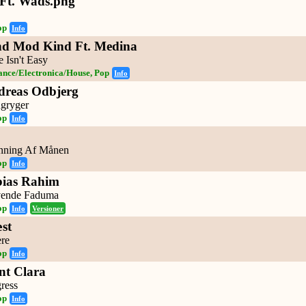
 Ft. Wads.png
op
Info
nd Mod Kind Ft. Medina
 Isn't Easy
ance/Electronica/House, Pop
Info
dreas Odbjerg
gryger
op
Info
nning Af Månen
op
Info
bias Rahim
vende Faduma
op
Info
Versioner
st
re
op
Info
nt Clara
ress
op
Info