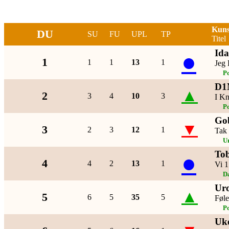
Kuns
DU
SU
FU
UPL
TP
Titel
Ida
●
1
1
1
13
1
Jeg 
P
D1
▲
2
3
4
10
3
I K
P
Go
▼
3
2
3
12
1
Tak 
U
To
●
4
4
2
13
1
Vi 1
D
Uro
▲
5
6
5
35
5
Føle
P
Uk