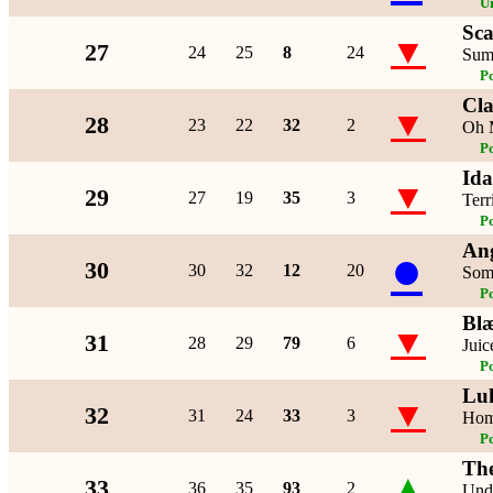
U
Sca
▼
27
24
25
8
24
Sum
P
Cl
▼
28
23
22
32
2
Oh 
P
Ida
▼
29
27
19
35
3
Terr
P
An
●
30
30
32
12
20
Som
P
Blæ
▼
31
28
29
79
6
Juic
P
Lu
▼
32
31
24
33
3
Hom
P
The
▲
33
36
35
93
2
Und