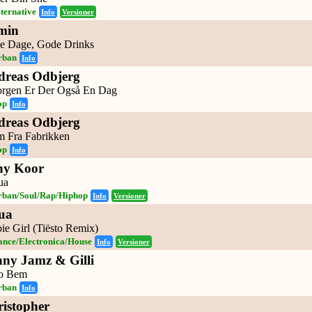
ternative
Info
Versioner
min
e Dage, Gode Drinks
rban
Info
dreas Odbjerg
orgen Er Der Også En Dag
op
Info
dreas Odbjerg
m Fra Fabrikken
op
Info
ny Koor
ua
rban/Soul/Rap/Hiphop
Info
Versioner
ua
ie Girl (Tiësto Remix)
ance/Electronica/House
Info
Versioner
ny Jamz & Gilli
o Bem
rban
Info
istopher