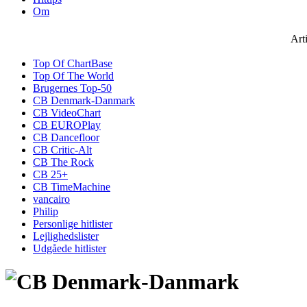
Om
Art
Top Of ChartBase
Top Of The World
Brugernes Top-50
CB Denmark-Danmark
CB VideoChart
CB EUROPlay
CB Dancefloor
CB Critic-Alt
CB The Rock
CB 25+
CB TimeMachine
vancairo
Philip
Personlige hitlister
Lejlighedslister
Udgåede hitlister