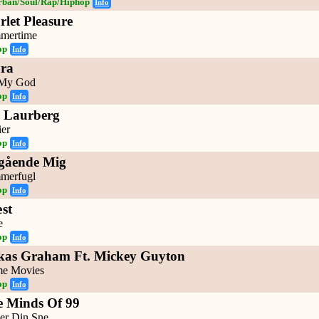
rban/Soul/Rap/Hiphop
Info
rlet Pleasure
mertime
op
Info
ara
My God
op
Info
 Laurberg
ier
op
Info
gående Mig
merfugl
op
Info
st
e
op
Info
kas Graham Ft. Mickey Guyton
e Movies
op
Info
 Minds Of 99
er Din Sne