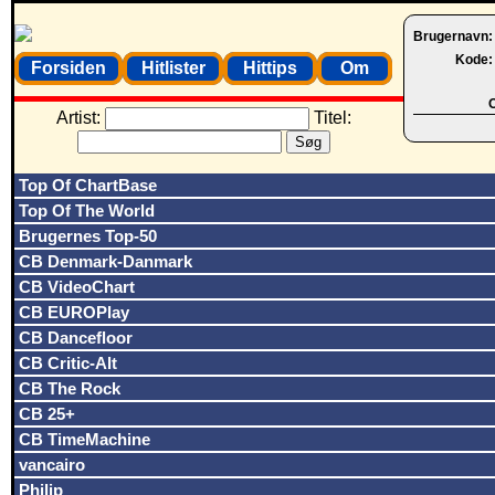
Brugernavn
Kode
Forsiden
Hitlister
Hittips
Om
O
Artist:
Titel:
Top Of ChartBase
Top Of The World
Brugernes Top-50
CB Denmark-Danmark
CB VideoChart
CB EUROPlay
CB Dancefloor
CB Critic-Alt
CB The Rock
CB 25+
CB TimeMachine
vancairo
Philip