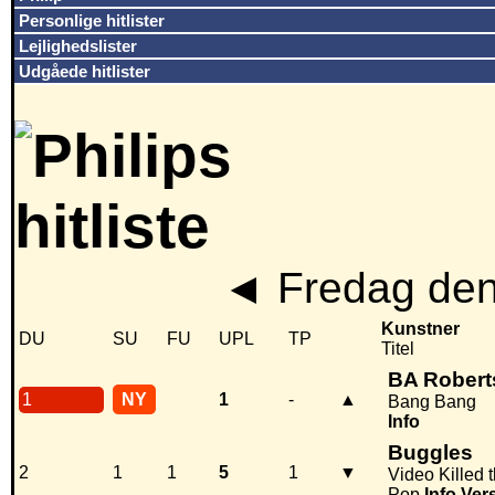
Personlige hitlister
Lejlighedslister
Udgåede hitlister
◄
Fredag den
Kunstner
DU
SU
FU
UPL
TP
Titel
BA Robert
1
NY
1
-
▲
Bang Bang
Info
Buggles
2
1
1
5
1
▼
Video Killed 
Pop
Info
Ver