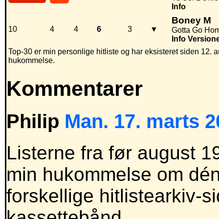
Info
Boney M
10
4
4
6
3
▼
Gotta Go Ho
Info
Version
Top-30 er min personlige hitliste og har eksisteret siden 12. a
hukommelse.
Kommentarer
Philip
Man. 17. marts 2
Listerne fra før august 1
min hukommelse om dén t
forskellige hitlistearkiv-
kassettebånd.