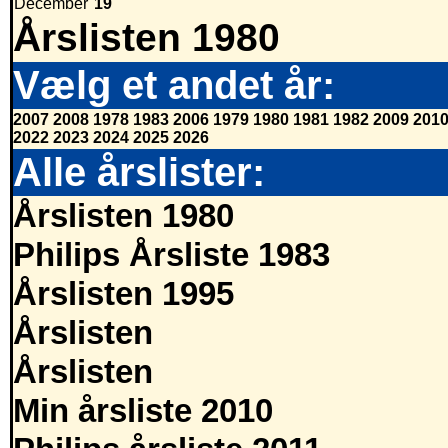
December
19
Årslisten 1980
Vælg et andet år:
2007
2008
1978
1983
2006
1979
1980
1981
1982
2009
201
2022
2023
2024
2025
2026
Alle årslister:
Årslisten 1980
Philips Årsliste 1983
Årslisten 1995
Årslisten
Årslisten
Min årsliste 2010