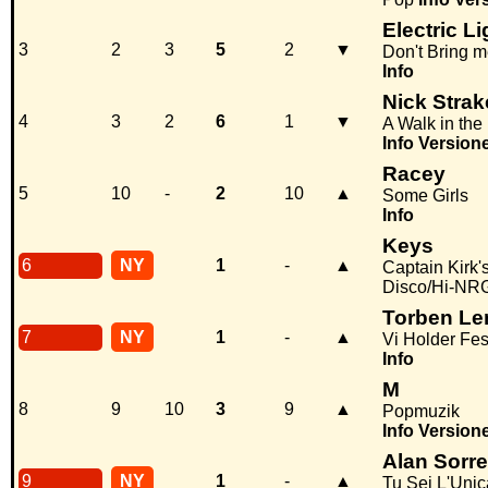
Electric L
3
2
3
5
2
▼
Don't Bring 
Info
Nick Stra
4
3
2
6
1
▼
A Walk in the
Info
Version
Racey
5
10
-
2
10
▲
Some Girls
Info
Keys
6
NY
1
-
▲
Captain Kirk'
Disco/Hi-NR
Torben Le
7
NY
1
-
▲
Vi Holder Fes
Info
M
8
9
10
3
9
▲
Popmuzik
Info
Version
Alan Sorre
9
NY
1
-
▲
Tu Sei L'Uni