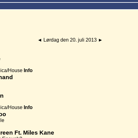
◄
Lørdag den 20. juli 2013
►
e
nica/House
Info
inand
in
nica/House
Info
doo
le
reen Ft. Miles Kane