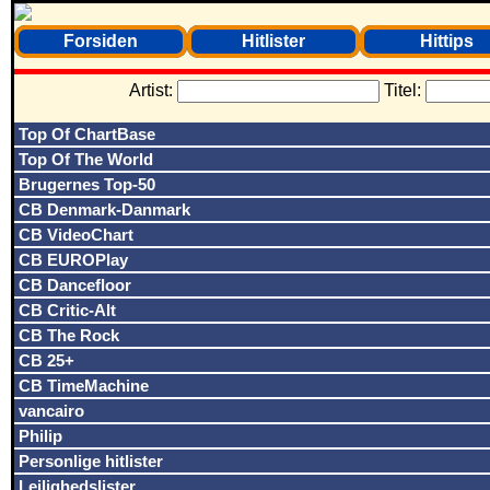
Forsiden
Hitlister
Hittips
Artist:
Titel:
Top Of ChartBase
Top Of The World
Brugernes Top-50
CB Denmark-Danmark
CB VideoChart
CB EUROPlay
CB Dancefloor
CB Critic-Alt
CB The Rock
CB 25+
CB TimeMachine
vancairo
Philip
Personlige hitlister
Lejlighedslister