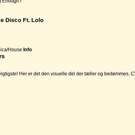
ng Enough?
e Disco Ft. Lolo
nica/House
Info
rs
t vigtigste! Her er det den visuelle del der tæller og bedømmes.