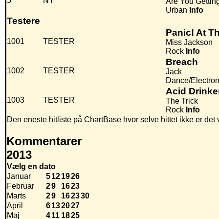
5
NY
Are You Getti
Urban
Info
Testere
Panic! At Th
1001
TESTER
Miss Jackson
Rock
Info
Breach
1002
TESTER
Jack
Dance/Electro
Acid Drinke
1003
TESTER
The Trick
Rock
Info
Den eneste hitliste på ChartBase hvor selve hittet ikke er de
Kommentarer
2013
Vælg en dato
Januar
5
12
19
26
Februar
2
9
16
23
Marts
2
9
16
23
30
April
6
13
20
27
Maj
4
11
18
25