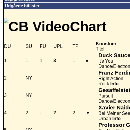
Udgåede hitlister
Kunstner
DU
SU
FU
UPL
TP
Titel
Duck Sauc
1
1
1
3
1
●
It's You
Dance/Electro
Franz Ferd
2
NY
Right Action
Rock
Info
Gesaffelste
3
NY
Pursuit
Dance/Electro
Xavier Nai
4
2
-
2
2
▼
Bei Meiner See
Urban
Info
Professor G