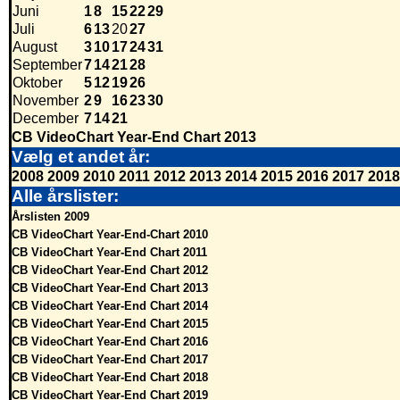
Juni
1
8
15
22
29
Juli
6
13
20
27
August
3
10
17
24
31
September
7
14
21
28
Oktober
5
12
19
26
November
2
9
16
23
30
December
7
14
21
CB VideoChart Year-End Chart 2013
Vælg et andet år:
2008
2009
2010
2011
2012
2013
2014
2015
2016
2017
2018
Alle årslister:
Årslisten 2009
CB VideoChart Year-End-Chart 2010
CB VideoChart Year-End Chart 2011
CB VideoChart Year-End Chart 2012
CB VideoChart Year-End Chart 2013
CB VideoChart Year-End Chart 2014
CB VideoChart Year-End Chart 2015
CB VideoChart Year-End Chart 2016
CB VideoChart Year-End Chart 2017
CB VideoChart Year-End Chart 2018
CB VideoChart Year-End Chart 2019