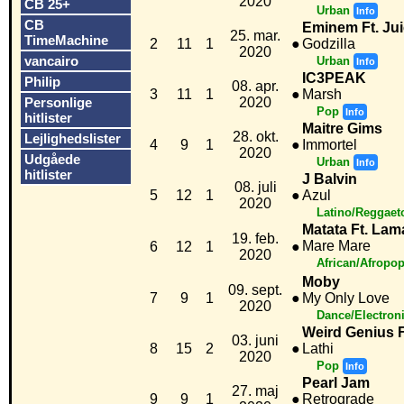
2020
CB 25+
Urban
Info
CB
Eminem Ft. J
25. mar.
TimeMachine
2
11
1
●
Godzilla
2020
vancairo
Urban
Info
IC3PEAK
Philip
08. apr.
3
11
1
●
Marsh
Personlige
2020
Pop
Info
hitlister
Maitre Gims
28. okt.
Lejlighedslister
4
9
1
●
Immortel
2020
Udgåede
Urban
Info
hitlister
J Balvin
08. juli
5
12
1
●
Azul
2020
Latino/Reggaet
Matata Ft. La
19. feb.
Mare Mare
6
12
1
●
2020
African/Afropo
Moby
09. sept.
7
9
1
●
My Only Love
2020
Dance/Electron
Weird Genius Ft
03. juni
8
15
2
●
Lathi
2020
Pop
Info
Pearl Jam
27. maj
9
9
1
●
Retrograde