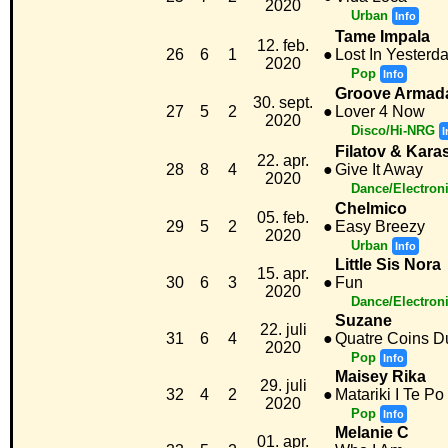
2020
Urban
Info
Tame Impala
12. feb.
26
6
1
●
Lost In Yesterd
2020
Pop
Info
Groove Armada
30. sept.
27
5
2
●
Lover 4 Now
2020
Disco/Hi-NRG
I
Filatov & Kara
22. apr.
28
8
4
●
Give It Away
2020
Dance/Electron
Chelmico
05. feb.
29
5
2
●
Easy Breezy
2020
Urban
Info
Little Sis Nora
15. apr.
30
6
3
●
Fun
2020
Dance/Electron
Suzane
22. juli
31
6
4
●
Quatre Coins D
2020
Pop
Info
Maisey Rika
29. juli
32
4
2
●
Matariki I Te Po
2020
Pop
Info
Melanie C
01. apr.