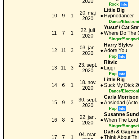
2020
Rock
Info
Little Big
20. maj
10
9
1
●
Hypnodancer
2020
Dance/Electron
Yusuf / Cat St
22. juli
11
7
1
●
Where Do The C
2020
Singer/Songwri
Harry Styles
03. jan.
12
11
3
●
Adore You
2020
Pop
Info
Ritviz
23. sept.
13
11
3
●
Liggi
2020
Pop
Info
Little Big
18. nov.
14
6
1
●
Suck My Dick 2
2020
Dance/Electron
Carla Morrison
30. sept.
15
9
3
●
Ansiedad (Acto 
2020
Pop
Info
Susanne Sund
22. jan.
16
8
1
●
When The Lord
2020
Singer/Songwri
Daði & Gagna
04. mar.
17
7
1
●
Think About Th