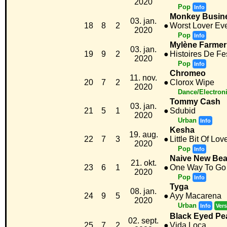
2020
Pop
Info
Monkey Busin
03. jan.
18
8
2
●
Worst Lover Ev
2020
Pop
Info
Mylène Farmer
03. jan.
19
9
2
●
Histoires De Fe
2020
Pop
Info
Chromeo
11. nov.
20
7
2
●
Clorox Wipe
2020
Dance/Electron
Tommy Cash
03. jan.
21
5
1
●
Sdubid
2020
Urban
Info
Kesha
19. aug.
22
7
3
●
Little Bit Of Lov
2020
Pop
Info
Naive New Bea
21. okt.
23
6
1
●
One Way To Go
2020
Pop
Info
Tyga
08. jan.
24
9
5
●
Ayy Macarena
2020
Urban
Info
Vers
Black Eyed Pe
02. sept.
25
7
2
●
Vida Loca