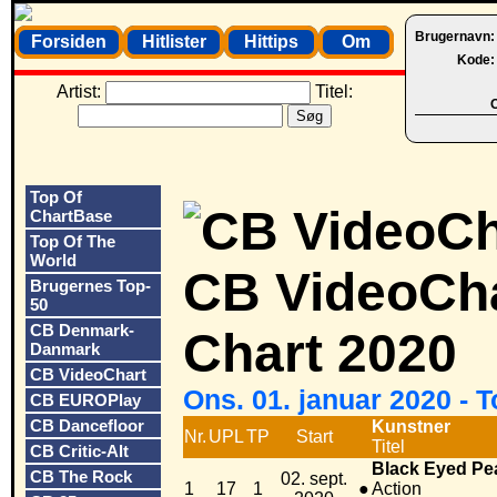
Brugernavn
Forsiden
Hitlister
Hittips
Om
Kode
Artist:
Titel:
O
Top Of
ChartBase
Top Of The
World
CB VideoCha
Brugernes Top-
50
CB Denmark-
Chart 2020
Danmark
CB VideoChart
Ons. 01. januar 2020 - 
CB EUROPlay
CB Dancefloor
Kunstner
Nr.
UPL
TP
Start
Titel
CB Critic-Alt
Black Eyed Pe
CB The Rock
02. sept.
1
17
1
●
Action