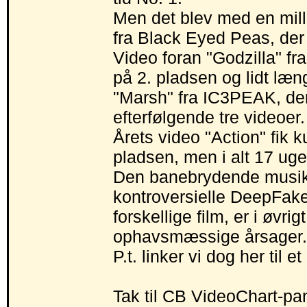
Men det blev med en mill
fra Black Eyed Peas, der
Video foran "Godzilla" f
på 2. pladsen og lidt læ
"Marsh" fra IC3PEAK, der
efterfølgende tre videoer.
Årets video "Action" fik 
pladsen, men i alt 17 uger 
Den banebrydende musik
kontroversielle DeepFake-
forskellige film, er i øvrig
ophavsmæssige årsager.
P.t. linker vi dog her til et
Tak til CB VideoChart-pan