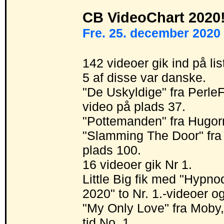
CB VideoChart 2020
Fre. 25. december 2020 
142 videoer gik ind på lis
5 af disse var danske.
"De Uskyldige" fra Perle
video på plads 37.
"Pottemanden" fra Hugorm
"Slamming The Door" fra
plads 100.
16 videoer gik Nr 1.
Little Big fik med "Hypn
2020" to Nr. 1.-videoer o
"My Only Love" fra Moby,
tid No. 1.