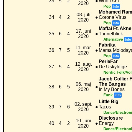
33
5
2
●
Who I Am
2020
Pop
Info
Mohamed Ram
08. juli
34
4
2
●
Corona Virus
2020
Pop
Info
Maffai Ft. Akne
17. juni
35
6
4
●
Tunnelblick
2020
Alternative
Info
Fabrika
11. mar.
36
7
5
●
Mama Moloday
2020
Pop
Info
PerleFar
12. aug.
37
5
4
●
De Uskyldige
2020
Nordic Folk/Vo
Jacob Collier 
06. maj
The Bangas
38
6
5
●
2020
In My Bones
Funk
Info
Little Big
02. sept.
39
7
6
●
Tacos
2020
Dance/Electron
Disclosure
10. juni
40
4
2
●
Energy
2020
Dance/Electron