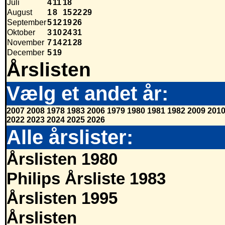
Juli
4
11
18
August
1
8
15
22
29
September
5
12
19
26
Oktober
3
10
24
31
November
7
14
21
28
December
5
19
Årslisten
Vælg et andet år:
2007
2008
1978
1983
2006
1979
1980
1981
1982
2009
201
2022
2023
2024
2025
2026
Alle årslister:
Årslisten 1980
Philips Årsliste 1983
Årslisten 1995
Årslisten