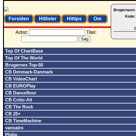
Brugernavn
Kode
Forsiden
Hitlister
Hittips
Om
O
Artist:
Titel:
Top Of ChartBase
Top Of The World
Brugernes Top-50
CB Denmark-Danmark
CB VideoChart
CB EUROPlay
CB Dancefloor
CB Critic-Alt
CB The Rock
CB 25+
CB TimeMachine
vancairo
Philip