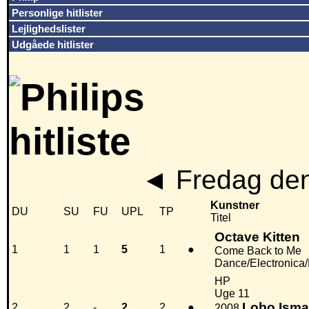
Personlige hitlister
Lejlighedslister
Udgåede hitlister
◄
Fredag den
Kunstner
DU
SU
FU
UPL
TP
Titel
Octave Kitten
1
1
1
5
1
●
Come Back to Me
Dance/Electronica
HP
Uge 11
Lobo Isma
2
2
-
2
2
●
2008