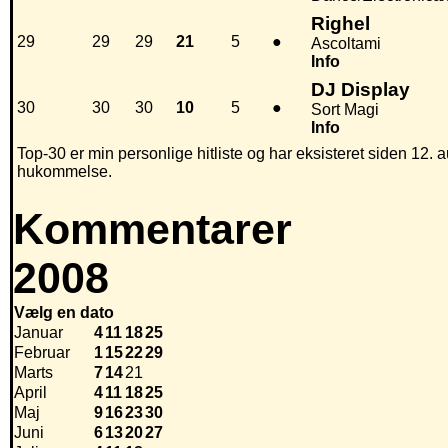
Righel
29
29
29
21
5
●
Ascoltami
Info
DJ Display
30
30
30
10
5
●
Sort Magi
Info
Top-30 er min personlige hitliste og har eksisteret siden 12. a
hukommelse.
Kommentarer
2008
Vælg en dato
Januar
4
11
18
25
Februar
1
15
22
29
Marts
7
14
21
April
4
11
18
25
Maj
9
16
23
30
Juni
6
13
20
27