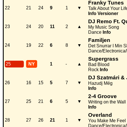
Franky Tunes
22
21
24
9
1
▼
Talk About Your Lif
Info
Versioner
DJ Remo Ft. Q
23
24
20
11
2
▲
My Music Song
Dance
Info
Familjen
24
19
22
6
8
▼
Det Snurrar I Min S
Dance/Electronica
Supergrass
25
NY
1
-
▲
Bad Blood
Rock
Info
DJ Szatmári &
26
16
15
5
7
▼
Hazudj Még
Info
2-4 Groove
27
25
21
6
5
▼
Writing on the Wall 
Info
Overland
28
27
26
21
1
▼
You Make Me Feel
Dance/Electronica