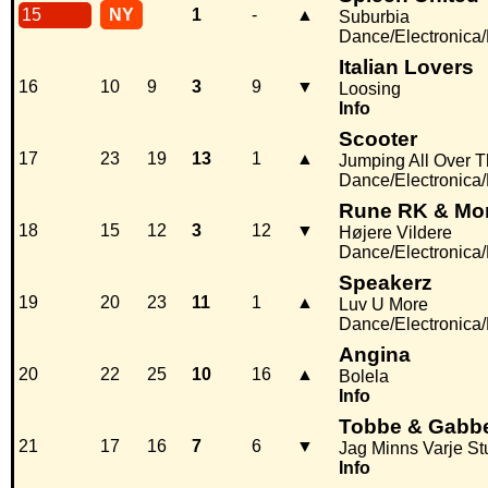
15
NY
1
-
▲
Suburbia
Dance/Electronica
Italian Lovers
16
10
9
3
9
▼
Loosing
Info
Scooter
17
23
19
13
1
▲
Jumping All Over 
Dance/Electronica
Rune RK & Mo
18
15
12
3
12
▼
Højere Vildere
Dance/Electronica
Speakerz
19
20
23
11
1
▲
Luv U More
Dance/Electronica
Angina
20
22
25
10
16
▲
Bolela
Info
Tobbe & Gabb
21
17
16
7
6
▼
Jag Minns Varje S
Info