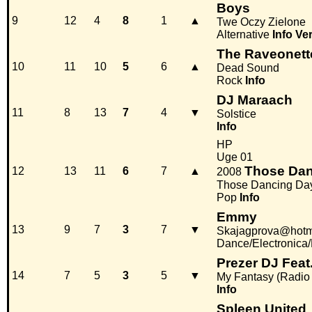
Boys
9
12
4
8
1
▲
Twe Oczy Zielone
Alternative
Info
Ve
The Raveonett
10
11
10
5
6
▲
Dead Sound
Rock
Info
DJ Maraach
11
8
13
7
4
▼
Solstice
Info
HP
Uge 01
Those Dan
12
13
11
6
7
▲
2008
Those Dancing Da
Pop
Info
Emmy
13
9
7
3
7
▼
Skajagprova@hotm
Dance/Electronica
Prezer DJ Feat
14
7
5
3
5
▼
My Fantasy (Radio
Info
Spleen United