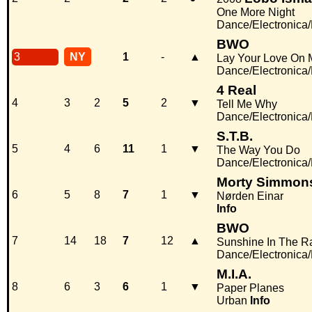
One More Night
Dance/Electronica
BWO
3
NY
1
-
▲
Lay Your Love On 
Dance/Electronica
4 Real
4
3
2
5
2
▼
Tell Me Why
Dance/Electronica
S.T.B.
5
4
6
11
1
▼
The Way You Do
Dance/Electronica
Morty Simmon
6
5
8
7
1
▼
Nørden Einar
Info
BWO
7
14
18
7
12
▲
Sunshine In The Ra
Dance/Electronica
M.I.A.
8
6
3
6
1
▼
Paper Planes
Urban
Info