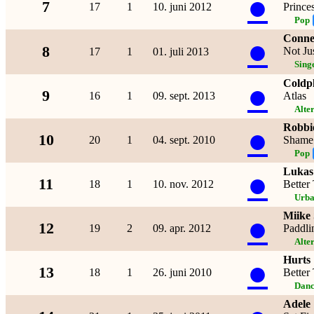
●
7
17
1
10. juni 2012
Prince
Pop
Connel
●
8
Not Ju
17
1
01. juli 2013
Sing
Coldp
●
9
16
1
09. sept. 2013
Atlas
Alte
Robbi
●
10
20
1
04. sept. 2010
Shame
Pop
Lukas
●
11
18
1
10. nov. 2012
Better
Urb
Miike
●
12
19
2
09. apr. 2012
Paddli
Alte
Hurts
●
13
18
1
26. juni 2010
Better
Danc
Adele