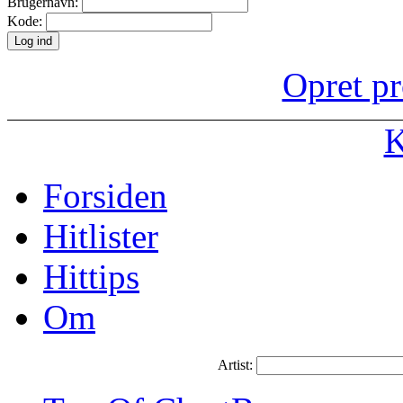
Brugernavn:
Kode:
Opret pr
K
Forsiden
Hitlister
Hittips
Om
Artist: