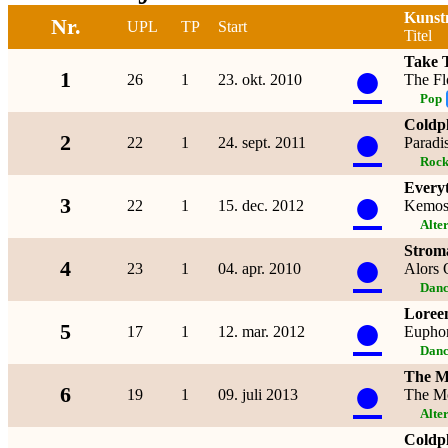
Kunst
Nr.
UPL
TP
Start
Titel
Take 
●
1
26
1
23. okt. 2010
The Fl
Pop
Coldp
●
2
22
1
24. sept. 2011
Paradi
Roc
Every
●
3
22
1
15. dec. 2012
Kemos
Alte
Strom
●
4
23
1
04. apr. 2010
Alors
Danc
Loree
●
5
17
1
12. mar. 2012
Euphor
Danc
The M
●
6
19
1
09. juli 2013
The M
Alte
Coldp