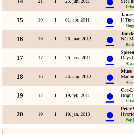
●
14
21
1
25. juni 2011
Set Fi
Urb
James
●
15
19
1
01. apr. 2011
If Time
Sing
Junck
●
16
16
1
26. mar. 2012
Når Må
Roc
Spleen
●
17
17
1
26. nov. 2011
Days 
Alte
Muse
●
18
16
1
24. aug. 2012
Madne
Alte
Cee-L
●
19
17
1
19. feb. 2011
Bright
Urb
Peter
●
20
19
1
19. jan. 2013
Hvorfo
Pop