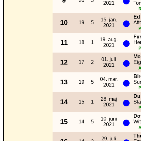
●
9
20
3
2021
To
R
Ed
●
15. jan.
10
19
5
Aft
2021
Fy
●
19. aug.
11
18
1
He
2021
Mo
●
01. juli
12
17
2
Eig
2021
A
Bi
●
04. mar.
13
19
5
Sur
2021
Du
●
28. maj
14
15
1
Sta
2021
Do
●
10. juni
15
14
5
Wit
2021
A
Th
29. juli