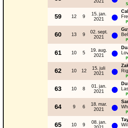
2021
S
Ca
●
15. jan.
59
12
9
Fre
2021
Gu
●
02. sept.
60
13
9
Bel
2021
●
Du
19. aug.
61
10
5
Lov
2021
Za
●
15. juli
62
10
12
Rig
2021
Du
●
01. jan.
63
10
8
Las
2021
Sa
●
18. mar.
64
9
6
Whi
2021
Tay
●
08. jan.
65
10
9
Wil
2021