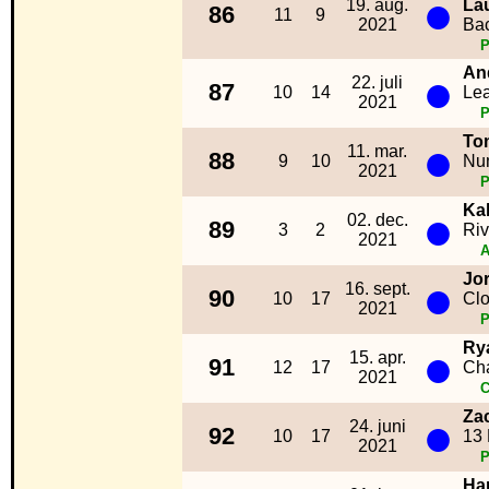
●
19. aug.
La
86
11
9
2021
Ba
An
●
22. juli
87
10
14
Lea
2021
To
●
11. mar.
88
9
10
Nu
2021
Ka
●
02. dec.
89
3
2
Riv
2021
A
Jo
●
16. sept.
90
10
17
Cl
2021
Ry
●
15. apr.
91
12
17
Cha
2021
C
Za
●
24. juni
92
10
17
13 
2021
Har