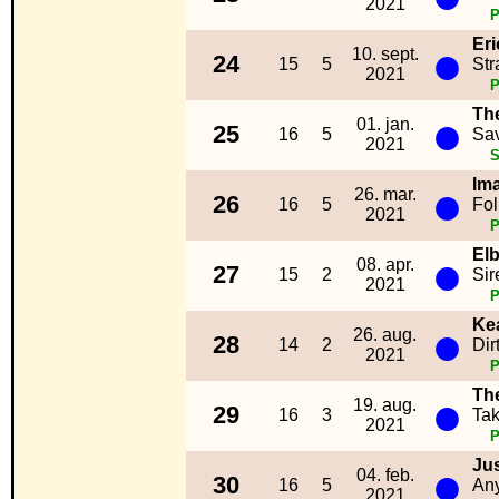
2021
Er
●
10. sept.
24
15
5
Str
2021
Th
●
01. jan.
25
16
5
Sav
2021
S
Im
●
26. mar.
26
16
5
Fol
2021
El
●
08. apr.
27
15
2
Sir
2021
Ke
●
26. aug.
28
14
2
Dir
2021
Th
●
19. aug.
29
16
3
Tak
2021
Jus
●
04. feb.
30
16
5
An
2021