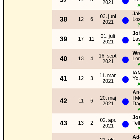
2021
A
Ja
●
03. juni
38
12
6
Los
2021
Jo
●
01. juli
39
17
11
Las
2021
Wr
●
16. sept.
40
13
4
Lo
2021
IA
●
11. mar.
41
12
3
You
2021
A
An
●
20. maj
I M
42
11
6
2021
Da
Jo
●
02. apr.
43
13
2
Tel
2021
Ad
21. okt.