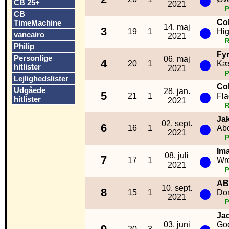
CB 25+
2021
CB
Co
TimeMachine
●
14. maj
3
19
1
Hi
vancairo
2021
R
Philip
Fy
●
Personlige
06. maj
4
20
1
Kæ
hitlister
2021
Lejlighedslister
Co
●
Udgåede
28. jan.
5
21
1
Fla
hitlister
2021
R
Ja
●
02. sept.
6
16
1
Abo
2021
Im
●
08. juli
7
17
1
Wr
2021
AB
●
10. sept.
8
15
1
Do
2021
Ja
03. juni
Go