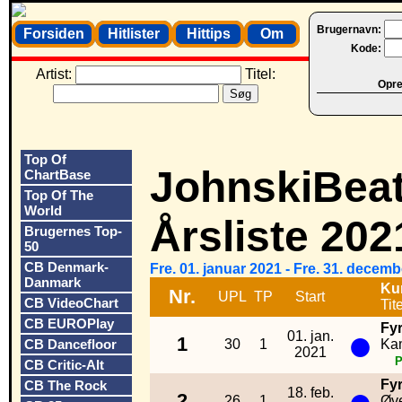
Brugernavn:
Forsiden
Hitlister
Hittips
Om
Kode:
Artist:
Titel:
Opret
Top Of
JohnskiBea
ChartBase
Top Of The
World
Årsliste 202
Brugernes Top-
50
CB Denmark-
Fre. 01. januar 2021 - Fre. 31. decem
Danmark
Ku
Nr.
UPL
TP
Start
CB VideoChart
Tite
CB EUROPlay
Fy
●
01. jan.
1
CB Dancefloor
30
1
Ka
2021
CB Critic-Alt
Fy
CB The Rock
●
18. feb.
2
26
1
Øv