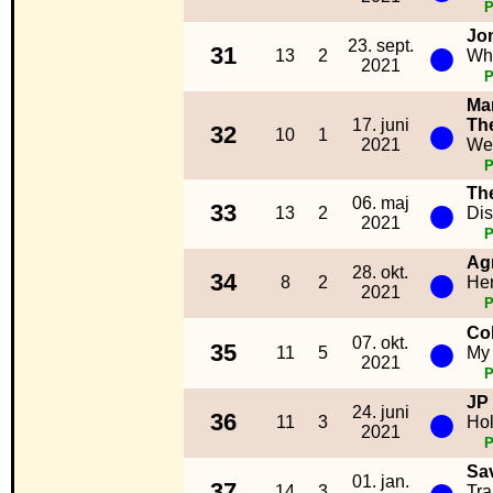
Jo
●
23. sept.
31
13
2
Who
2021
Mar
●
17. juni
Th
32
10
1
2021
We
Th
●
06. maj
33
13
2
Di
2021
Ag
●
28. okt.
34
8
2
He
2021
●
Co
07. okt.
35
11
5
My
2021
JP
●
24. juni
36
11
3
Hol
2021
Sa
●
01. jan.
37
14
3
Tra