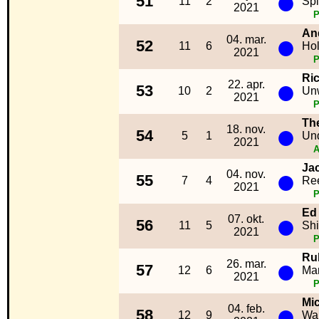
●
51
11
2
Sp
2021
An
●
04. mar.
52
11
6
Ho
2021
Ric
●
22. apr.
53
10
2
Un
2021
Th
●
18. nov.
54
5
1
Un
2021
A
Ja
●
04. nov.
55
7
4
Ree
2021
Ed
●
07. okt.
56
11
5
Shi
2021
Ru
●
26. mar.
57
12
6
Ma
2021
Mic
●
04. feb.
58
12
9
Wak