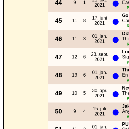
●
44
9
1
Ea
2021
Go
●
17. juni
45
11
8
Car
2021
R
Diz
●
01. jan.
46
11
3
The
2021
R
Lo
●
23. sept.
47
12
6
Sig
2021
Th
●
01. jan.
48
13
6
En
2021
A
Ne
●
30. apr.
49
10
5
The
2021
Jak
●
15. juli
50
9
4
An
2021
A
PU
01. jan.