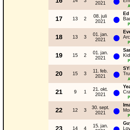
●
16
14
3
Emi
2021
A
Ed
●
08. juli
17
13
2
Bad
2021
Ev
●
01. jan.
18
13
3
Ar
2021
Sa
●
01. jan.
19
15
2
Kid
2021
SY
●
11. feb.
20
15
3
Tru
2021
A
Ye
●
21. okt.
21
9
1
Cr
2021
Im
●
30. sept.
22
12
3
Mo
2021
Gu
●
15. jan.
23
14
4
Lov