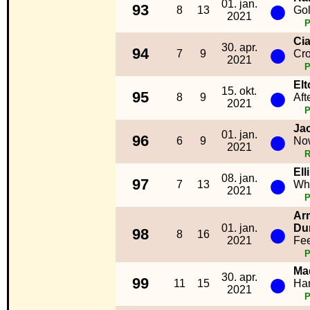
●
01. jan.
93
8
13
Go
2021
Ci
●
30. apr.
94
7
9
Cro
2021
Elt
●
15. okt.
95
8
9
Aft
2021
Ja
●
01. jan.
96
6
9
No
2021
R
Ell
●
08. jan.
97
7
13
Whi
2021
Ar
●
01. jan.
Du
98
8
16
2021
Fe
Ma
●
30. apr.
99
11
15
Ha
2021