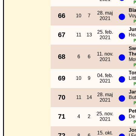
Bl
●
28. maj
66
10
7
Vo
2021
Ju
●
25. feb.
67
11
13
He
2021
Sw
●
11. nov.
Th
68
6
6
2021
Mot
To
●
04. feb.
69
10
9
Lit
2021
Ja
●
28. maj
70
11
14
But
2021
Pe
●
25. nov.
71
4
2
De 
2021
Jon
●
15. okt.
72
8
6
I Fe