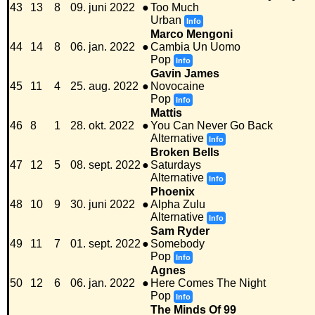
43
13
8
09. juni 2022
●
Too Much
Urban
Info
Marco Mengoni
44
14
8
06. jan. 2022
●
Cambia Un Uomo
Pop
Info
Gavin James
45
11
4
25. aug. 2022
●
Novocaine
Pop
Info
Mattis
46
8
1
28. okt. 2022
●
You Can Never Go Back
Alternative
Info
Broken Bells
47
12
5
08. sept. 2022
●
Saturdays
Alternative
Info
Phoenix
48
10
9
30. juni 2022
●
Alpha Zulu
Alternative
Info
Sam Ryder
49
11
7
01. sept. 2022
●
Somebody
Pop
Info
Agnes
50
12
6
06. jan. 2022
●
Here Comes The Night
Pop
Info
The Minds Of 99