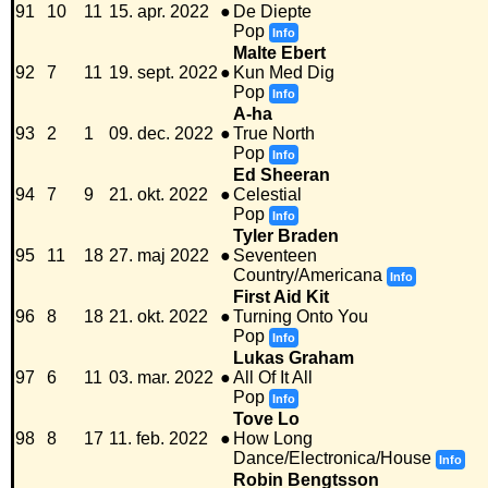
91
10
11
15. apr. 2022
●
De Diepte
Pop
Info
Malte Ebert
92
7
11
19. sept. 2022
●
Kun Med Dig
Pop
Info
A-ha
93
2
1
09. dec. 2022
●
True North
Pop
Info
Ed Sheeran
94
7
9
21. okt. 2022
●
Celestial
Pop
Info
Tyler Braden
95
11
18
27. maj 2022
●
Seventeen
Country/Americana
Info
First Aid Kit
96
8
18
21. okt. 2022
●
Turning Onto You
Pop
Info
Lukas Graham
97
6
11
03. mar. 2022
●
All Of It All
Pop
Info
Tove Lo
98
8
17
11. feb. 2022
●
How Long
Dance/Electronica/House
Info
Robin Bengtsson