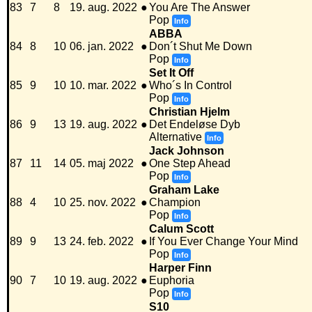
83
7
8
19. aug. 2022
●
You Are The Answer
Pop
Info
ABBA
84
8
10
06. jan. 2022
●
Don´t Shut Me Down
Pop
Info
Set It Off
85
9
10
10. mar. 2022
●
Who´s In Control
Pop
Info
Christian Hjelm
86
9
13
19. aug. 2022
●
Det Endeløse Dyb
Alternative
Info
Jack Johnson
87
11
14
05. maj 2022
●
One Step Ahead
Pop
Info
Graham Lake
88
4
10
25. nov. 2022
●
Champion
Pop
Info
Calum Scott
89
9
13
24. feb. 2022
●
If You Ever Change Your Mind
Pop
Info
Harper Finn
90
7
10
19. aug. 2022
●
Euphoria
Pop
Info
S10