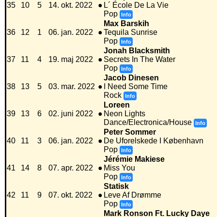
35
10
5
14. okt. 2022
●
L´ École De La Vie
Pop
Info
Max Barskih
36
12
1
06. jan. 2022
●
Tequila Sunrise
Pop
Info
Jonah Blacksmith
37
11
4
19. maj 2022
●
Secrets In The Water
Pop
Info
Jacob Dinesen
38
13
5
03. mar. 2022
●
I Need Some Time
Rock
Info
Loreen
39
13
6
02. juni 2022
●
Neon Lights
Dance/Electronica/House
Info
Peter Sommer
40
11
3
06. jan. 2022
●
De Uforelskede I København
Pop
Info
Jérémie Makiese
41
14
8
07. apr. 2022
●
Miss You
Pop
Info
Statisk
42
11
9
07. okt. 2022
●
Leve Af Drømme
Pop
Info
Mark Ronson Ft. Lucky Daye