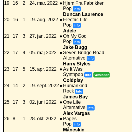
19
16
2
24. mar. 2022
●
Hjem Fra Fabrikken
Pop
Info
Duncan Laurence
20
16
1
19. aug. 2022
●
Electric Life
Pop
Info
Adele
21
17
3
27. jan. 2022
●
Oh My God
Pop
Info
Jake Bugg
22
17
4
05. maj 2022
●
Seven Bridge Road
Alternative
Info
Harry Styles
23
17
5
15. apr. 2022
●
As It Was
Synthpop
Info
Versioner
Coldplay
24
14
2
19. sept. 2022
●
Humankind
Rock
Info
James Bay
25
17
3
02. juni 2022
●
One Life
Alternative
Info
Alex Vargas
26
8
1
28. okt. 2022
●
Pages
Pop
Info
Måneskin