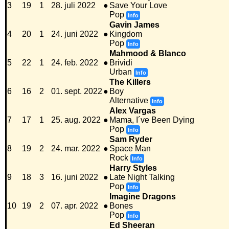
3
19
1
28. juli 2022
●
Save Your Love
Pop
Info
Gavin James
4
20
1
24. juni 2022
●
Kingdom
Pop
Info
Mahmood & Blanco
5
22
1
24. feb. 2022
●
Brividi
Urban
Info
The Killers
6
16
2
01. sept. 2022
●
Boy
Alternative
Info
Alex Vargas
7
17
1
25. aug. 2022
●
Mama, I´ve Been Dying
Pop
Info
Sam Ryder
8
19
2
24. mar. 2022
●
Space Man
Rock
Info
Harry Styles
9
18
3
16. juni 2022
●
Late Night Talking
Pop
Info
Imagine Dragons
10
19
2
07. apr. 2022
●
Bones
Pop
Info
Ed Sheeran