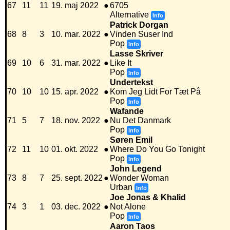
67
11
11
19. maj 2022
●
6705
Alternative
Info
Patrick Dorgan
68
8
3
10. mar. 2022
●
Vinden Suser Ind
Pop
Info
Lasse Skriver
69
10
6
31. mar. 2022
●
Like It
Pop
Info
Undertekst
70
10
10
15. apr. 2022
●
Kom Jeg Lidt For Tæt På
Pop
Info
Wafande
71
5
7
18. nov. 2022
●
Nu Det Danmark
Pop
Info
Søren Emil
72
11
10
01. okt. 2022
●
Where Do You Go Tonight
Pop
Info
John Legend
73
8
7
25. sept. 2022
●
Wonder Woman
Urban
Info
Joe Jonas & Khalid
74
3
1
03. dec. 2022
●
Not Alone
Pop
Info
Aaron Taos