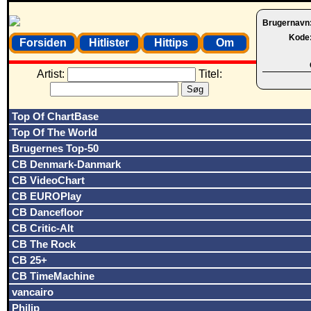
Brugernavn
Kode
Forsiden
Hitlister
Hittips
Om
Artist:
Titel:
Top Of ChartBase
Top Of The World
Brugernes Top-50
CB Denmark-Danmark
CB VideoChart
CB EUROPlay
CB Dancefloor
CB Critic-Alt
CB The Rock
CB 25+
CB TimeMachine
vancairo
Philip