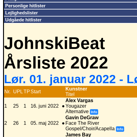
Personlige hitlister
Lejlighedslister
Udgåede hitlister
JohnskiBeat
Årsliste 2022
Lør. 01. januar 2022 - 
Kunstner
Nr.
UPL
TP
Start
Titel
Alex Vargas
1
25
1
16. juni 2022
●
Yougazer
Alternative
Info
Gavin DeGraw
2
26
1
05. maj 2022
●
Face The River
Gospel/Choir/Acapella
Info
James Bay