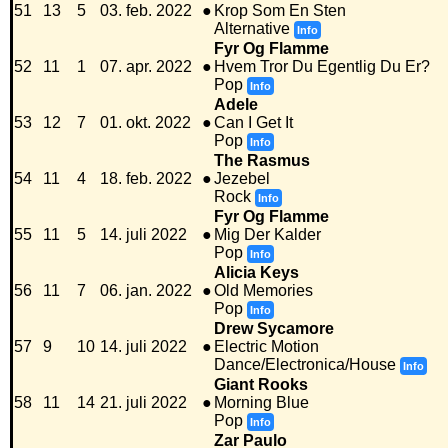
51
13
5
03. feb. 2022
●
Krop Som En Sten
Alternative
Info
Fyr Og Flamme
52
11
1
07. apr. 2022
●
Hvem Tror Du Egentlig Du Er?
Pop
Info
Adele
53
12
7
01. okt. 2022
●
Can I Get It
Pop
Info
The Rasmus
54
11
4
18. feb. 2022
●
Jezebel
Rock
Info
Fyr Og Flamme
55
11
5
14. juli 2022
●
Mig Der Kalder
Pop
Info
Alicia Keys
56
11
7
06. jan. 2022
●
Old Memories
Pop
Info
Drew Sycamore
57
9
10
14. juli 2022
●
Electric Motion
Dance/Electronica/House
Info
Giant Rooks
58
11
14
21. juli 2022
●
Morning Blue
Pop
Info
Zar Paulo