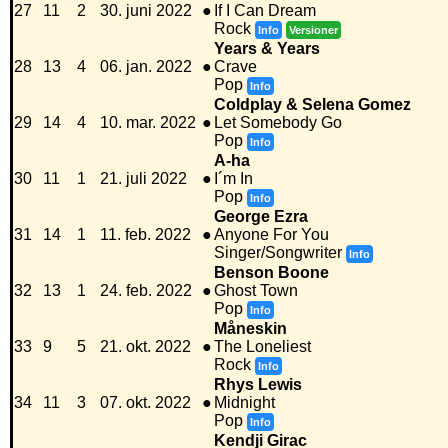
27
11
2
30. juni 2022
●
If I Can Dream
Rock
Info
Versioner
Years & Years
28
13
4
06. jan. 2022
●
Crave
Pop
Info
Coldplay & Selena Gomez
29
14
4
10. mar. 2022
●
Let Somebody Go
Pop
Info
A-ha
30
11
1
21. juli 2022
●
I´m In
Pop
Info
George Ezra
31
14
1
11. feb. 2022
●
Anyone For You
Singer/Songwriter
Info
Benson Boone
32
13
1
24. feb. 2022
●
Ghost Town
Pop
Info
Måneskin
33
9
5
21. okt. 2022
●
The Loneliest
Rock
Info
Rhys Lewis
34
11
3
07. okt. 2022
●
Midnight
Pop
Info
Kendji Girac