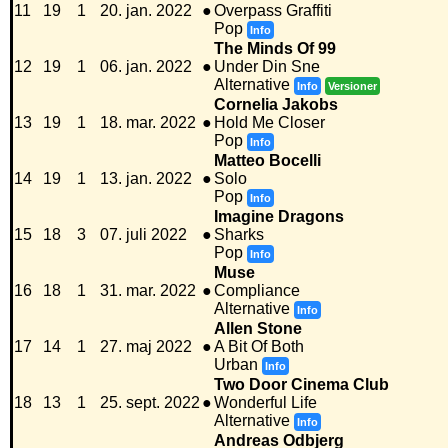
11
19
1
20. jan. 2022
●
Overpass Graffiti
Pop
Info
The Minds Of 99
12
19
1
06. jan. 2022
●
Under Din Sne
Alternative
Info
Versioner
Cornelia Jakobs
13
19
1
18. mar. 2022
●
Hold Me Closer
Pop
Info
Matteo Bocelli
14
19
1
13. jan. 2022
●
Solo
Pop
Info
Imagine Dragons
15
18
3
07. juli 2022
●
Sharks
Pop
Info
Muse
16
18
1
31. mar. 2022
●
Compliance
Alternative
Info
Allen Stone
17
14
1
27. maj 2022
●
A Bit Of Both
Urban
Info
Two Door Cinema Club
18
13
1
25. sept. 2022
●
Wonderful Life
Alternative
Info
Andreas Odbjerg