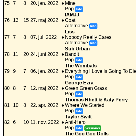
75
7
8
20. jan. 2022
●
Mine
Pop
Info
IAMJJ
76
13
15
27. maj 2022
●
Coat
Alternative
Info
Liss
77
7
8
07. juli 2022
●
Nobody Really Cares
Alternative
Info
Sub Urban
78
11
20
24. juni 2022
●
Bandit
Pop
Info
The Wombats
79
9
7
06. jan. 2022
●
Everything I Love Is Going To Di
Pop
Info
George Ezra
80
8
7
12. maj 2022
●
Green Green Grass
Pop
Info
Thomas Rhett & Katy Perry
81
10
8
22. apr. 2022
●
Where We Started
Pop
Info
Taylor Swift
82
6
10
11. nov. 2022
●
Anti-Hero
Pop
Info
Versioner
The Goo Goo Dolls