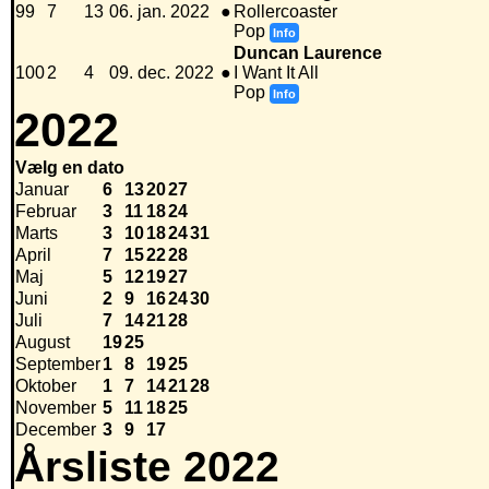
99
7
13
06. jan. 2022
●
Rollercoaster
Pop
Info
Duncan Laurence
100
2
4
09. dec. 2022
●
I Want It All
Pop
Info
2022
Vælg en dato
Januar
6
13
20
27
Februar
3
11
18
24
Marts
3
10
18
24
31
April
7
15
22
28
Maj
5
12
19
27
Juni
2
9
16
24
30
Juli
7
14
21
28
August
19
25
September
1
8
19
25
Oktober
1
7
14
21
28
November
5
11
18
25
December
3
9
17
Årsliste 2022