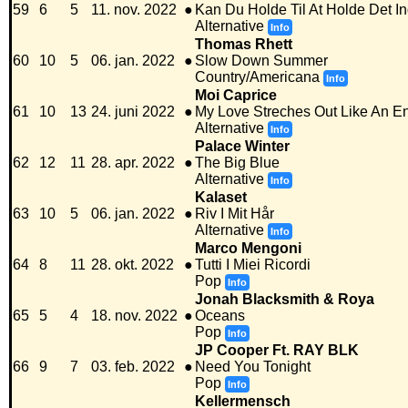
59
6
5
11. nov. 2022
●
Kan Du Holde Til At Holde Det I
Alternative
Info
Thomas Rhett
60
10
5
06. jan. 2022
●
Slow Down Summer
Country/Americana
Info
Moi Caprice
61
10
13
24. juni 2022
●
My Love Streches Out Like An 
Alternative
Info
Palace Winter
62
12
11
28. apr. 2022
●
The Big Blue
Alternative
Info
Kalaset
63
10
5
06. jan. 2022
●
Riv I Mit Hår
Alternative
Info
Marco Mengoni
64
8
11
28. okt. 2022
●
Tutti I Miei Ricordi
Pop
Info
Jonah Blacksmith & Roya
65
5
4
18. nov. 2022
●
Oceans
Pop
Info
JP Cooper Ft. RAY BLK
66
9
7
03. feb. 2022
●
Need You Tonight
Pop
Info
Kellermensch