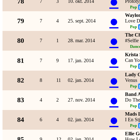
●
78
7
3
10. okt. 2014
Prototy
Pop
Waylo
●
79
7
4
25. sept. 2014
Love D
Pop
The C
●
80
7
1
28. mar. 2014
#Selfie
Dance
Krista 
●
81
Can Yo
7
9
17. jan. 2014
Pop
Lady 
●
82
8
11
02. jan. 2014
Venus
Pop
Band A
●
83
4
2
27. nov. 2014
Do The
Pop
Mads 
●
84
6
4
02. jan. 2014
I En St
Pop
Ellie 
●
85
9
12
02. jan. 2014
How Lo