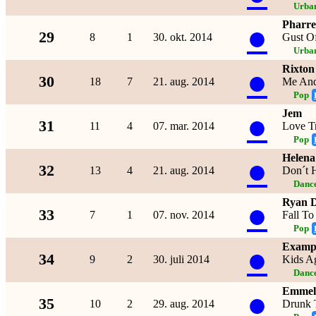
Urba
Pharre
●
29
8
1
30. okt. 2014
Gust O
Urba
Rixton
●
30
18
7
21. aug. 2014
Me And
Pop
Jem
●
31
11
4
07. mar. 2014
Love T
Pop
Helena
●
32
13
4
21. aug. 2014
Don´t 
Dance
Ryan 
●
33
7
1
07. nov. 2014
Fall To
Pop
Examp
●
34
9
2
30. juli 2014
Kids A
Dance
Emmeli
●
35
10
2
29. aug. 2014
Drunk 