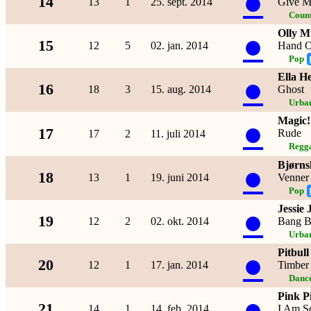
●
14
13
1
25. sept. 2014
Give M
Coun
Olly M
●
15
12
5
02. jan. 2014
Hand O
Pop
Ella H
●
16
18
3
15. aug. 2014
Ghost
Urba
Magic!
●
17
Rude
17
2
11. juli 2014
Regg
Bjørns
●
18
13
1
19. juni 2014
Venner 
Pop
Jessie
●
19
12
2
02. okt. 2014
Bang B
Urba
Pitbull
●
20
12
1
17. jan. 2014
Timber
Dance
Pink Pi
●
21
14
1
14. feb. 2014
I Am S