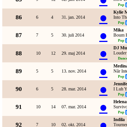
Pop
Kylie 
●
86
6
4
31. jan. 2014
Into Th
Pop
Mika
●
87
7
5
30. juli 2014
Boum 
Pop
DJ Mus
●
88
Louder
10
12
29. maj 2014
Dance
Medin
●
89
5
5
13. nov. 2014
Når Int
Pop
Jennif
●
90
6
5
28. mar. 2014
I Luh Y
Pop
Helena
●
91
10
14
07. mar. 2014
Surviv
Pop
Indila
●
92
7
10
02. okt. 2014
Tourne