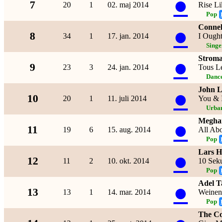
●
7
20
1
02. maj 2014
Rise L
Pop
Connel
●
8
34
1
17. jan. 2014
I Ought
Singe
Strom
●
9
23
3
24. jan. 2014
Tous L
Dance
John 
●
10
20
1
11. juli 2014
You & 
Urba
Megha
●
11
19
6
15. aug. 2014
All Abo
Pop
Lars H
●
12
11
2
10. okt. 2014
10 Seku
Pop
Adel T
●
13
13
1
14. mar. 2014
Weinen
Pop
The C