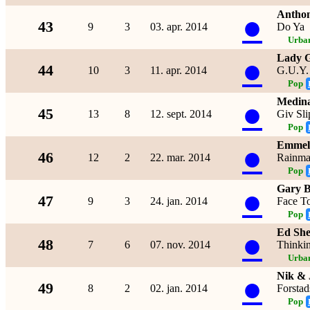
Anthon
●
43
9
3
03. apr. 2014
Do Ya
Urba
Lady 
●
44
10
3
11. apr. 2014
G.U.Y.
Pop
Medin
●
45
13
8
12. sept. 2014
Giv Sli
Pop
Emmeli
●
46
12
2
22. mar. 2014
Rainma
Pop
Gary B
●
47
9
3
24. jan. 2014
Face T
Pop
Ed She
●
48
7
6
07. nov. 2014
Thinki
Urba
Nik & 
●
49
8
2
02. jan. 2014
Forsta
Pop