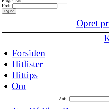
Brugernavn:
Kode:
Opret pr
K
Forsiden
Hitlister
Hittips
Om
Artist: