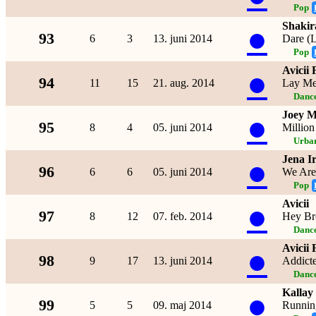
Pop
Shakir
●
93
6
3
13. juni 2014
Dare (
Pop
Avicii
●
94
11
15
21. aug. 2014
Lay M
Dance
Joey 
●
95
8
4
05. juni 2014
Million
Urba
Jena I
●
96
6
6
05. juni 2014
We Are
Pop
Avicii
●
97
8
12
07. feb. 2014
Hey Br
Dance
Avicii
●
98
9
17
13. juni 2014
Addict
Dance
Kallay
●
99
5
5
09. maj 2014
Runnin