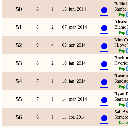
Bellini
●
50
8
1
13. juni 2014
Samba 
Pop
Alcaza
●
51
8
2
07. mar. 2014
Blame 
Pop
Kim Ce
●
52
9
4
03. apr. 2014
I Love 
Pop
Burha
●
53
8
2
10. jan. 2014
Hvorfo
Pop
Rasmu
●
54
7
1
10. jan. 2014
Sandst
Pop
Ryan 
●
55
7
1
14. mar. 2014
Start A
Pop
Salt A
●
56
6
1
11. apr. 2014
Someb
Dance