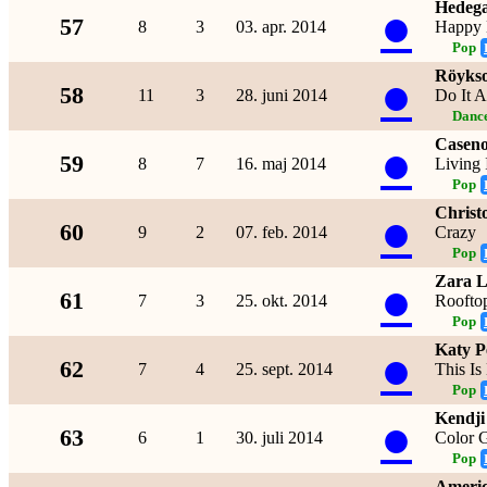
Hedega
●
57
8
3
03. apr. 2014
Happy
Pop
Röyks
●
58
11
3
28. juni 2014
Do It A
Dance
Casen
●
59
8
7
16. maj 2014
Living 
Pop
Christ
●
60
9
2
07. feb. 2014
Crazy
Pop
Zara L
●
61
7
3
25. okt. 2014
Roofto
Pop
Katy P
●
62
7
4
25. sept. 2014
This I
Pop
Kendji
●
63
6
1
30. juli 2014
Color 
Pop
Americ