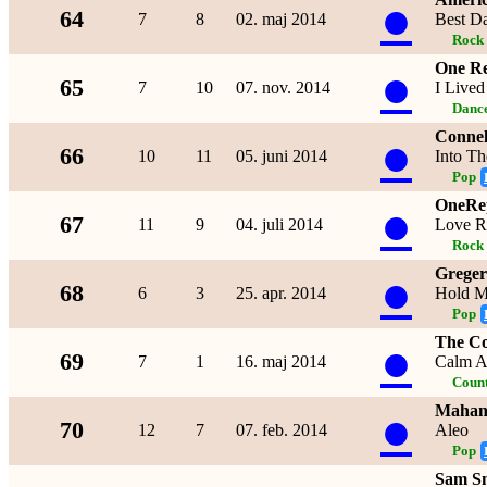
●
64
7
8
02. maj 2014
Best D
Rock
One Re
●
65
7
10
07. nov. 2014
I Lived
Dance
Connel
●
66
10
11
05. juni 2014
Into Th
Pop
OneRe
●
67
11
9
04. juli 2014
Love R
Rock
Greger
●
68
6
3
25. apr. 2014
Hold M
Pop
The C
●
69
7
1
16. maj 2014
Calm A
Coun
Mahan
●
70
12
7
07. feb. 2014
Aleo
Pop
Sam S