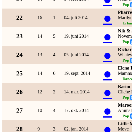
Pop
Pharre
●
22
16
1
04. juli 2014
Marily
Urba
Nik & 
●
23
14
5
19. juni 2014
Novemb
Pop
Richa
●
24
13
4
05. juni 2014
Whatev
Pop
Elena 
●
25
14
6
19. sept. 2014
Mamma 
Dance
Basim
●
26
12
2
14. mar. 2014
Cliché
Pop
Maroo
●
27
10
4
17. okt. 2014
Animal
Pop
Little 
●
28
9
3
02. jan. 2014
Move