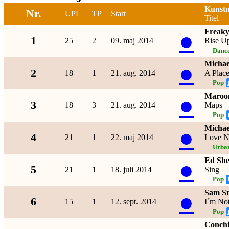
Kunstn
Nr.
UPL
TP
Start
Titel
Freaky
●
1
25
2
09. maj 2014
Rise U
Dance
Michae
●
2
18
1
21. aug. 2014
A Place
Pop
Maroo
●
3
18
3
21. aug. 2014
Maps
Pop
Michae
●
4
21
1
22. maj 2014
Love N
Urba
Ed She
●
5
21
1
18. juli 2014
Sing
Pop
Sam S
●
6
15
1
12. sept. 2014
I´m No
Pop
Conchi