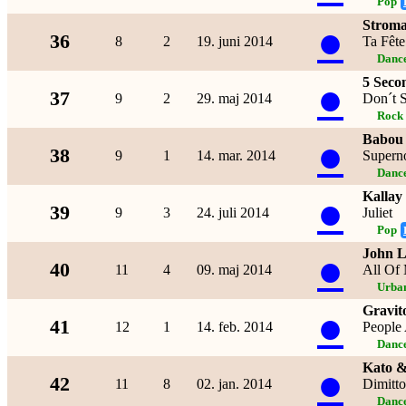
Pop
Strom
●
36
8
2
19. juni 2014
Ta Fête
Dance
5 Seco
●
37
9
2
29. maj 2014
Don´t 
Rock
Babou
●
38
9
1
14. mar. 2014
Supern
Dance
Kallay
●
39
9
3
24. juli 2014
Juliet
Pop
John 
●
40
11
4
09. maj 2014
All Of
Urba
Gravit
●
41
12
1
14. feb. 2014
People
Dance
Kato &
●
42
11
8
02. jan. 2014
Dimitto
Dance