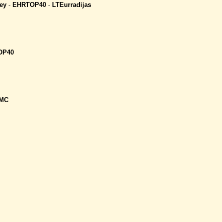
ey
-
EHRTOP40
-
LTEurradijas
OP40
_MC