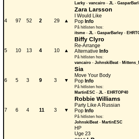
Larky
-
vancairo
-
JL
-
GasparBarl
Zara Larsson
I Would Like
4
97
52
2
29
▲
Pop
Info
På hitlisten hos:
itsme
-
JL
-
GasparBarley
-
EHRT
Biffy Clyro
Re-Arrange
5
10
13
4
10
▲
Alternative
Info
På hitlisten hos:
vancairo
-
JohnskiBeat
-
Mittens
Sia
Move Your Body
6
5
3
9
3
▼
Pop
Info
På hitlisten hos:
MartinESC
-
JL
-
EHRTOP40
Robbie Williams
Party Like A Russian
7
6
4
11
3
▼
Pop
Info
På hitlisten hos:
JohnskiBeat
-
MartinESC
HP
Uge 23