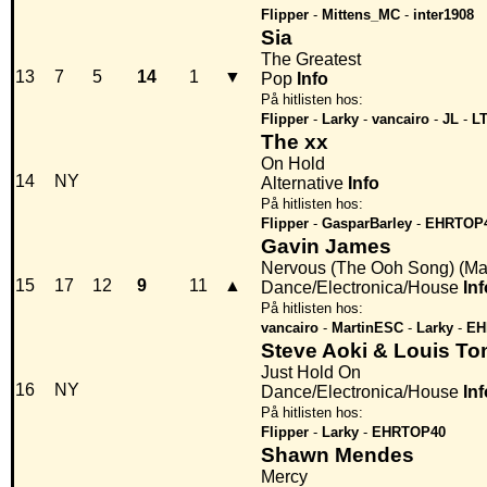
Flipper
-
Mittens_MC
-
inter1908
Sia
The Greatest
13
7
5
14
1
▼
Pop
Info
På hitlisten hos:
Flipper
-
Larky
-
vancairo
-
JL
-
LT
The xx
On Hold
14
NY
Alternative
Info
På hitlisten hos:
Flipper
-
GasparBarley
-
EHRTOP
Gavin James
Nervous (The Ooh Song) (M
15
17
12
9
11
▲
Dance/Electronica/House
Inf
På hitlisten hos:
vancairo
-
MartinESC
-
Larky
-
EH
Steve Aoki & Louis To
Just Hold On
16
NY
Dance/Electronica/House
Inf
På hitlisten hos:
Flipper
-
Larky
-
EHRTOP40
Shawn Mendes
Mercy