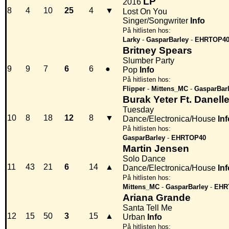
LP
2016
8
4
10
25
4
▼
Lost On You
Singer/Songwriter
Info
På hitlisten hos:
Larky
-
GasparBarley
-
EHRTOP4
Britney Spears
Slumber Party
9
9
7
6
6
●
Pop
Info
På hitlisten hos:
Flipper
-
Mittens_MC
-
GasparBar
Burak Yeter Ft. Danell
Tuesday
10
8
18
12
8
▼
Dance/Electronica/House
Inf
På hitlisten hos:
GasparBarley
-
EHRTOP40
Martin Jensen
Solo Dance
11
43
21
6
14
▲
Dance/Electronica/House
Inf
På hitlisten hos:
Mittens_MC
-
GasparBarley
-
EHR
Ariana Grande
Santa Tell Me
12
15
50
3
15
▲
Urban
Info
På hitlisten hos: