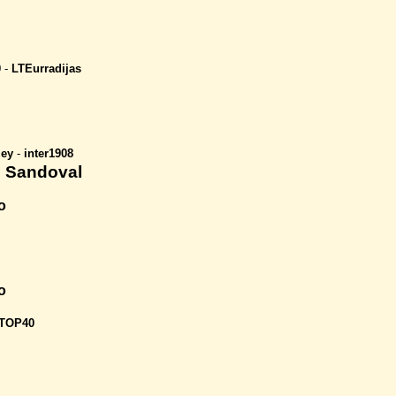
0
-
LTEurradijas
ley
-
inter1908
e Sandoval
o
o
TOP40