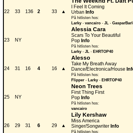
The Weeknd Ft. Daft 
I Feel It Coming
22
33
136
2
33
▲
Urban
Info
På hitlisten hos:
Larky
-
vancairo
-
JL
-
GasparBarl
Alessia Cara
Scars To Your Beautiful
23
NY
Pop
Info
På hitlisten hos:
Larky
-
JL
-
EHRTOP40
Alesso
Take My Breath Away
24
31
16
4
16
▲
Dance/Electronica/House
Inf
På hitlisten hos:
Flipper
-
Larky
-
EHRTOP40
Neon Trees
First Thing First
25
NY
Pop
Info
På hitlisten hos:
vancairo
Lily Kershaw
Miss America
26
29
31
6
29
▲
Singer/Songwriter
Info
På hitlisten hos: