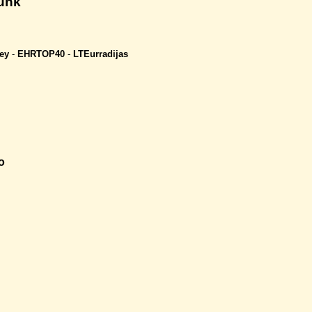
Punk
ey
-
EHRTOP40
-
LTEurradijas
o