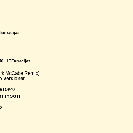
Eurradijas
40
-
LTEurradijas
ark McCabe Remix)
o
Versioner
RTOP40
mlinson
o