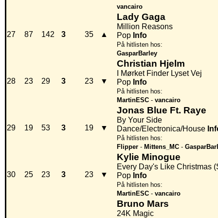
vancairo
Lady Gaga
Million Reasons
27
87
142
3
35
▲
Pop
Info
På hitlisten hos:
GasparBarley
Christian Hjelm
I Mørket Finder Lyset Vej
28
23
29
3
23
▼
Pop
Info
På hitlisten hos:
MartinESC
-
vancairo
Jonas Blue Ft. Raye
By Your Side
29
19
53
3
19
▼
Dance/Electronica/House
Inf
På hitlisten hos:
Flipper
-
Mittens_MC
-
GasparBar
Kylie Minogue
Every Day's Like Christmas 
30
25
23
3
23
▼
Pop
Info
På hitlisten hos:
MartinESC
-
vancairo
Bruno Mars
24K Magic