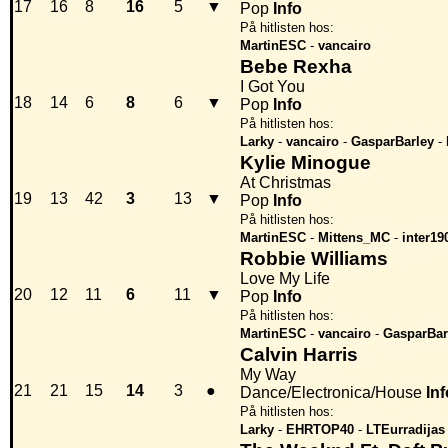
17
16
8
16
5
▼
Pop
Info
På hitlisten hos:
MartinESC
-
vancairo
Bebe Rexha
I Got You
18
14
6
8
6
▼
Pop
Info
På hitlisten hos:
Larky
-
vancairo
-
GasparBarley
-
Kylie Minogue
At Christmas
19
13
42
3
13
▼
Pop
Info
På hitlisten hos:
MartinESC
-
Mittens_MC
-
inter19
Robbie Williams
Love My Life
20
12
11
6
11
▼
Pop
Info
På hitlisten hos:
MartinESC
-
vancairo
-
GasparBar
Calvin Harris
My Way
21
21
15
14
3
●
Dance/Electronica/House
Inf
På hitlisten hos:
Larky
-
EHRTOP40
-
LTEurradijas