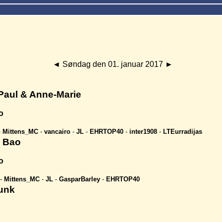
◄
Søndag den 01. januar 2017
►
 Paul & Anne-Marie
o
-
Mittens_MC
-
vancairo
-
JL
-
EHRTOP40
-
inter1908
-
LTEurradijas
e Bao
o
-
Mittens_MC
-
JL
-
GasparBarley
-
EHRTOP40
Punk