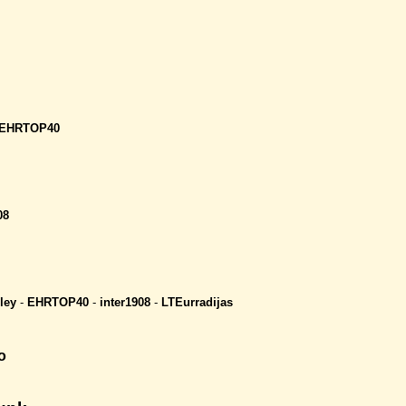
EHRTOP40
08
ley
-
EHRTOP40
-
inter1908
-
LTEurradijas
o