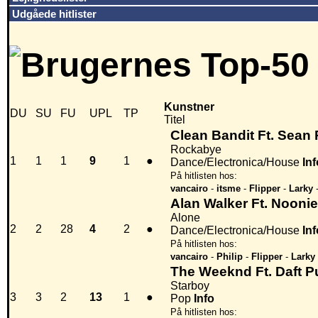
Udgåede hitlister
Kunstner
DU
SU
FU
UPL
TP
Titel
Clean Bandit Ft. Sean
Rockabye
1
1
1
9
1
●
Dance/Electronica/House
Inf
På hitlisten hos:
vancairo
-
itsme
-
Flipper
-
Larky
Alan Walker Ft. Nooni
Alone
2
2
28
4
2
●
Dance/Electronica/House
Inf
På hitlisten hos:
vancairo
-
Philip
-
Flipper
-
Larky
The Weeknd Ft. Daft 
Starboy
3
3
2
13
1
●
Pop
Info
På hitlisten hos: