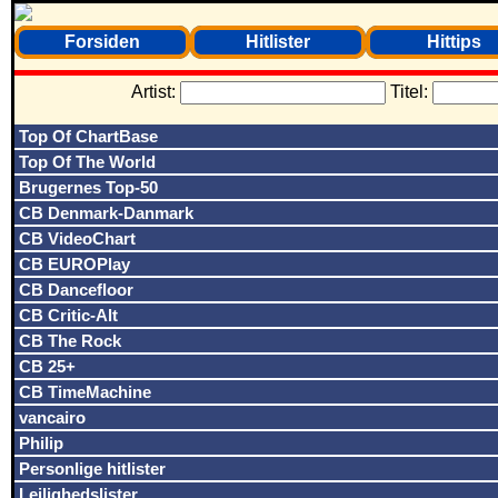
Forsiden
Hitlister
Hittips
Artist:
Titel:
Top Of ChartBase
Top Of The World
Brugernes Top-50
CB Denmark-Danmark
CB VideoChart
CB EUROPlay
CB Dancefloor
CB Critic-Alt
CB The Rock
CB 25+
CB TimeMachine
vancairo
Philip
Personlige hitlister
Lejlighedslister