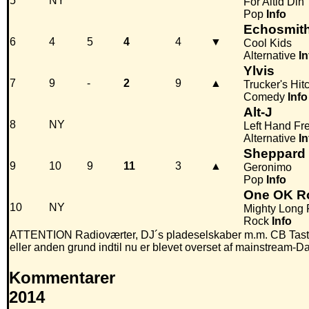
5
NY
For Altid Din
Pop
Info
Echosmit
6
4
5
4
4
▼
Cool Kids
Alternative
In
Ylvis
7
9
-
2
9
▲
Trucker's Hit
Comedy
Info
Alt-J
8
NY
Left Hand Fr
Alternative
In
Sheppard
9
10
9
11
3
▲
Geronimo
Pop
Info
One OK R
10
NY
Mighty Long 
Rock
Info
ATTENTION Radioværter, DJ´s pladeselskaber m.m. CB Taste e
eller anden grund indtil nu er blevet overset af mainstream-D
Kommentarer
2014