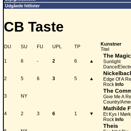
Udgåede hitlister
CB Taste
Kunstner
DU
SU
FU
UPL
TP
Titel
The Magici
1
6
-
2
6
▲
Sunlight
Dance/Electr
Nickelbac
2
5
6
3
5
▲
Edge Of A Re
Rock
Info
The Comm
3
NY
Give Me A R
Country/Ame
Mathilde 
4
2
3
6
1
▼
Et Kys I Mørk
Rock
Info
Theis