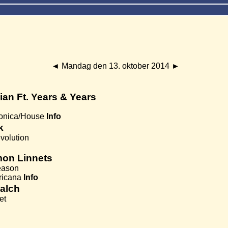
◄
Mandag den 13. oktober 2014
►
an Ft. Years & Years
onica/House
Info
k
volution
on Linnets
eason
ricana
Info
Falch
et