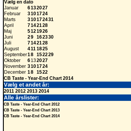
Vælg en dato
Januar
6
13
20
27
Februar
3
10
17
24
Marts
3
10
17
24
31
April
7
14
21
28
Maj
5
12
19
26
Juni
2
9
16
23
30
Juli
7
14
21
28
August
4
11
18
25
September
1
8
15
22
29
Oktober
6
13
20
27
November
3
10
17
24
December
1
8
15
22
CB Taste - Year-End Chart 2014
Vælg et andet år:
2011
2012
2013
2014
Alle årslister:
CB Taste - Year-End Chart 2012
CB Taste - Year-End Chart 2013
CB Taste - Year-End Chart 2014