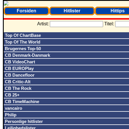
Forsiden
Hitlister
Hittips
Artist:
Titel:
Top Of ChartBase
Top Of The World
Brugernes Top-50
CB Denmark-Danmark
CB VideoChart
CB EUROPlay
CB Dancefloor
CB Critic-Alt
CB The Rock
CB 25+
CB TimeMachine
vancairo
Philip
Personlige hitlister
Lejlighedslister