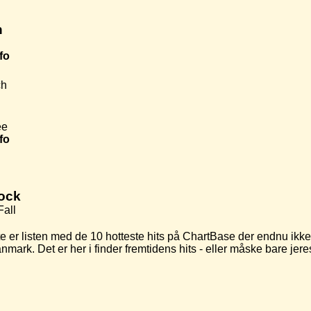
h
fo
ch
ee
fo
ock
Fall
r listen med de 10 hotteste hits på ChartBase der endnu ikke 
anmark. Det er her i finder fremtidens hits - eller måske bare j