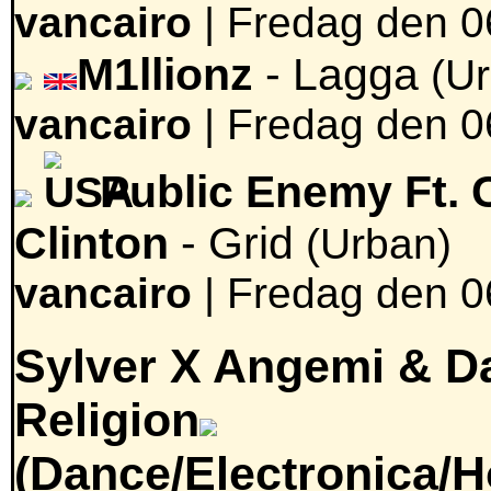
vancairo
|
Fredag den 0
M1llionz
- Lagga
(U
vancairo
|
Fredag den 0
Public Enemy Ft. 
Clinton
- Grid
(Urban)
vancairo
|
Fredag den 0
Sylver X Angemi & D
Religion
(Dance/Electronica/