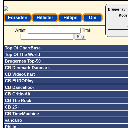
Brugernavn
Kode
Forsiden
Hitlister
Hittips
Om
Artist:
Titel:
Top Of ChartBase
Top Of The World
Brugernes Top-50
CB Denmark-Danmark
CB VideoChart
CB EUROPlay
CB Dancefloor
CB Critic-Alt
CB The Rock
CB 25+
CB TimeMachine
vancairo
Philip