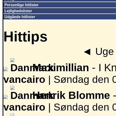
Personlige hitlister
Lejlighedslister
Udgåede hitlister
Hittips
◄
Uge 
Maximillian
- I K
vancairo
|
Søndag den 0
Henrik Blomme
-
vancairo
|
Søndag den 0