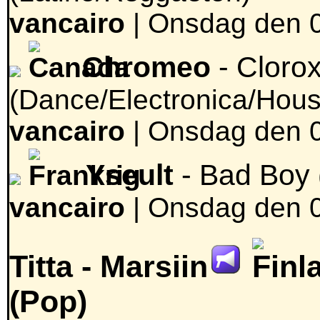
vancairo
|
Onsdag den 0
Chromeo
- Cloro
(Dance/Electronica/Hous
vancairo
|
Onsdag den 0
Yseult
- Bad Boy
vancairo
|
Onsdag den 0
Titta -
Marsiin
(Pop)