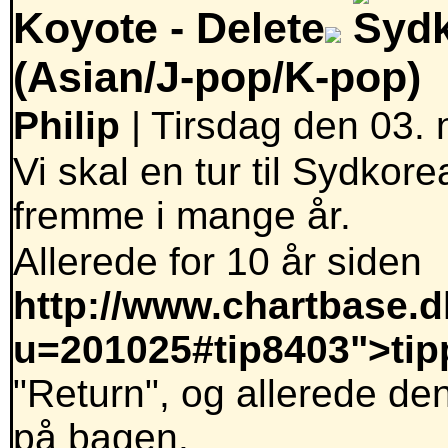
Koyote -
Delete
(Asian/J-pop/K-pop)
Philip
| Tirsdag den 03.
Vi skal en tur til Sydkor
fremme i mange år.
Allerede for 10 år siden
http://www.chartbase.dk
u=201025#tip8403">ti
"Return", og allerede d
på bagen.