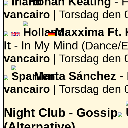
Ronan Keating
- F
vancairo
|
Torsdag den 
Maxxima Ft. 
It
- In My Mind
(Dance/E
vancairo
|
Torsdag den 
Marta Sánchez
- 
vancairo
|
Torsdag den 
Night Club -
Gossip
(Alternative)