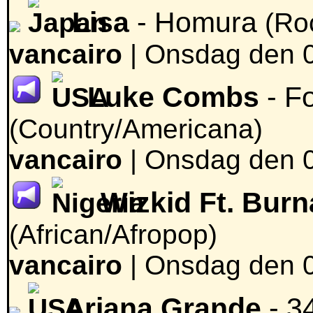
Lisa
- Homura
(Ro
vancairo
|
Onsdag den 0
Luke Combs
- Fo
(Country/Americana)
vancairo
|
Onsdag den 0
Wizkid Ft. Bur
(African/Afropop)
vancairo
|
Onsdag den 0
Ariana Grande
- 3