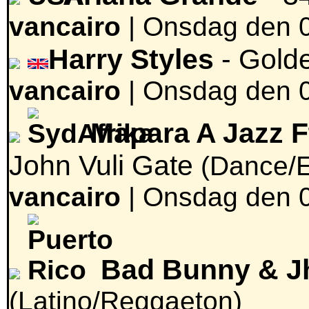
vancairo
|
Onsdag den 0
Harry Styles
- Gold
vancairo
|
Onsdag den 0
Mapara A Jazz F
John Vuli Gate
(Dance/E
vancairo
|
Onsdag den 0
Bad Bunny & J
(Latino/Reggaeton)