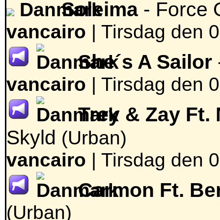
Soleima
- Force 
vancairo
|
Tirsdag den 0
She´s A Sailor
vancairo
|
Tirsdag den 0
Trey & Zay Ft.
Skyld
(Urban)
vancairo
|
Tirsdag den 0
Carmon Ft. B
(Urban)