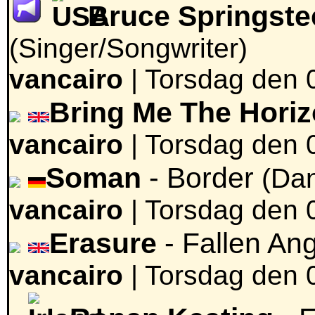
Bruce Springste
(Singer/Songwriter)
vancairo
|
Torsdag den 
Bring Me The Hori
vancairo
|
Torsdag den 
Soman
- Border
(Dan
vancairo
|
Torsdag den 
Erasure
- Fallen An
vancairo
|
Torsdag den 