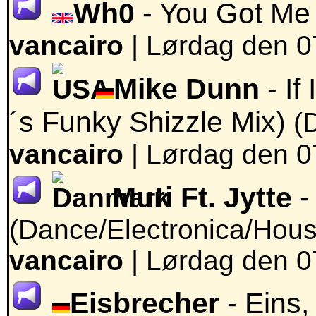
Wh0
- You Got M
vancairo
|
Lørdag den 0
Mike Dunn
- If
´s Funky Shizzle Mix)
(
vancairo
|
Lørdag den 0
Muri Ft. Jytte
-
(Dance/Electronica/Hous
vancairo
|
Lørdag den 0
Eisbrecher
- Eins,