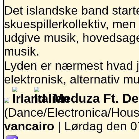
Det islandske band start
skuespillerkollektiv, me
udgive musik, hovedsagel
musik.
Lyden er nærmest hvad je
elektronisk, alternativ mu
Meduza Ft. D
(Dance/Electronica/Hous
vancairo
|
Lørdag den 0