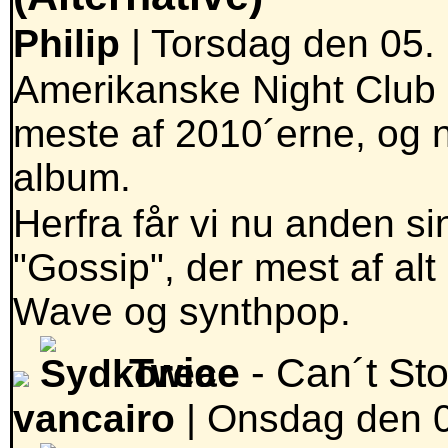
Philip
| Torsdag den 05.
Amerikanske Night Club 
meste af 2010´erne, og 
album.
Herfra får vi nu anden 
"Gossip", der mest af al
Wave og synthpop.
Twice
- Can´t St
vancairo
|
Onsdag den 0